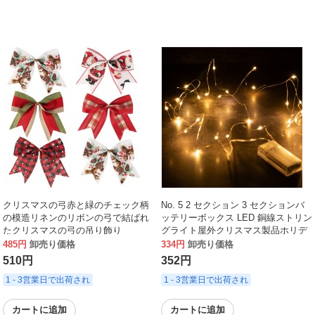
クリスマスの弓赤と緑のチェック柄
No. 5 2 セクション 3 セクションバ
の模造リネンのリボンの弓で結ばれ
ッテリーボックス LED 銅線ストリン
たクリスマスの弓の吊り飾り
グライト屋外クリスマス製品ホリデ
ーウェディング装飾革線ストリング
485円
卸売り価格
334円
卸売り価格
ライト
510円
352円
1 - 3営業日で出荷され
1 - 3営業日で出荷され
カートに追加
カートに追加