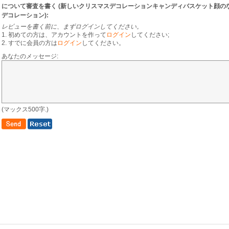
について審査を書く (
新しいクリスマスデコレーションキャンディバスケット顔の
デコレーション
):
レビューを書く前に、まずログインしてください。
1. 初めての方は、アカウントを作って
ログイン
してください;
2. すでに会員の方は
ログイン
してください。
あなたのメッセージ:
(マックス500字.)