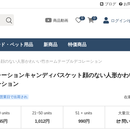
ブログ
お
0
0
商品動画
ログイン/
ード・ペット用品
新商品
特価商品
ト顔のない人形かわいい竹ホームテーブルデコレーション
レーションキャンディバスケット顔のない人形かわ
ーション
- 3営業日で出荷され
在
 units
21~50 units
51 + units
大量注
045円
1,012円
990円
問