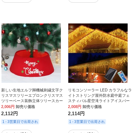
新しい生地エルフ脚機械刺繍文字ク
リモコンソーラー LED カラフルなラ
リスマスツリーエプロンクリスマス
イトストリング屋外防水庭中庭フェ
ツリーベース装飾立体ツリースカー
スティバル星空滝ライトアイスバー
ト
ライト
2,006円
卸売り価格
2,008円
卸売り価格
2,112円
2,114円
1 - 3営業日で出荷され
1 - 3営業日で出荷され