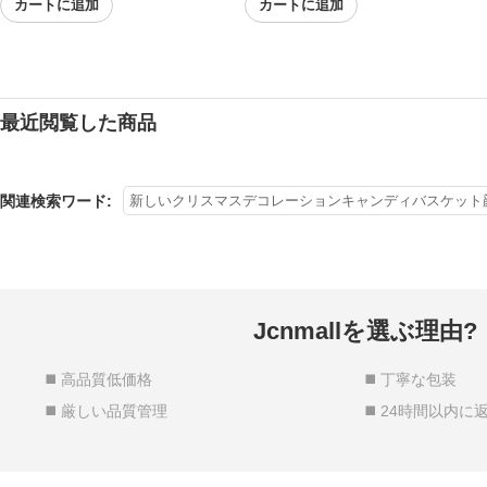
カートに追加
カートに追加
最近閲覧した商品
関連検索ワード:
新しいクリスマスデコレーションキャンディバスケット
Jcnmallを選ぶ理由?
◼️ 高品質低価格
◼️ 丁寧な包装
◼️ 厳しい品質管理
◼️ 24時間以内に