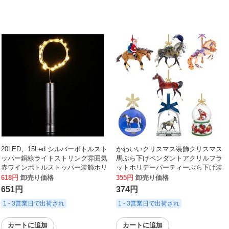
20LED、15Led シルバーボトルスト
かわいいクリスマス装飾クリスマス
ッパー銅線ライトストリング雰囲気
馬ぶら下げペンダントアクリルフラ
赤ワインボトルストッパー装飾ホリ
ットホリデーパーティーぶら下げ装
デー
飾乗馬装飾
618円
卸売り価格
355円
卸売り価格
651円
374円
1 - 3営業日で出荷され
1 - 3営業日で出荷され
カートに追加
カートに追加