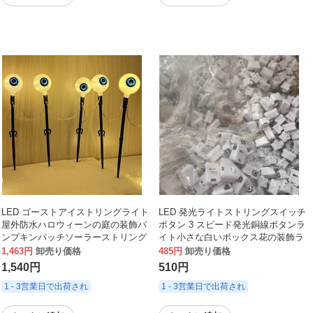
LED ゴーストアイストリングライト
LED 発光ライトストリングスイッチ
屋外防水ハロウィーンの庭の装飾パ
ボタン 3 スピード発光銅線ボタンラ
ンプキンパッチソーラーストリング
イト小さな白いボックス花の装飾ラ
ライト
イトストリング卸売
1,463円
卸売り価格
485円
卸売り価格
1,540円
510円
1 - 3営業日で出荷され
1 - 3営業日で出荷され