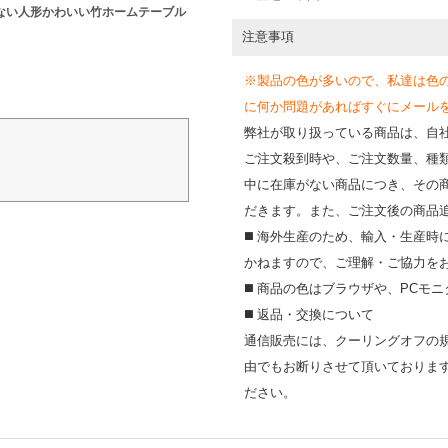
ない人形かわいい竹ホームテーブル
注意事項
※製品の色が多いので、私達は色
に何か問題があればすぐにメールを送って
弊社が取り扱っている商品は、自
ご注文殺到時や、ご注文数量、種
中に在庫がない商品につき、その
だきます。また、ご注文後の商品
◼️ 海外⽣産のため、輸⼊・⽣産
かねますので、ご理解・ご協⼒を
◼️ 商品の⾊はブラウザや、PC
◼️ 返品・交換について
通信販売には、クーリングオフの
由でもお断りさせて頂いておりま
ださい。