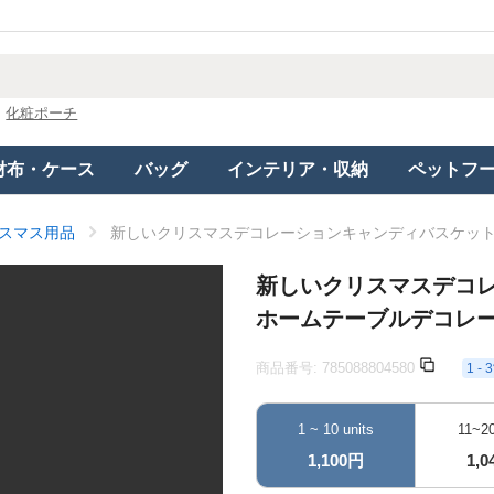
化粧ポーチ
財布・ケース
バッグ
インテリア・収納
ペットフ
スマス用品
新しいクリスマスデコレーションキャンディバスケッ
新しいクリスマスデコ
ホームテーブルデコレ
商品番号:
785088804580
1 
1 ~ 10 units
11~20
1,100円
1,