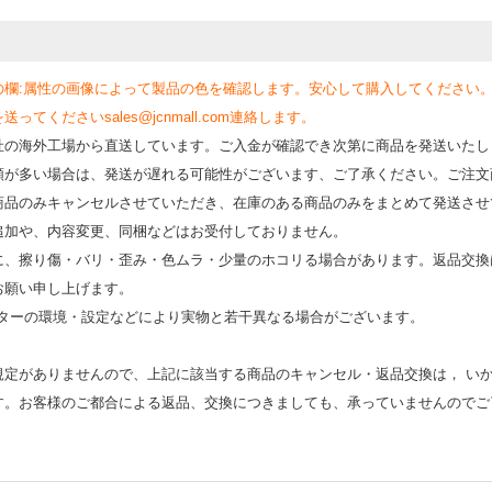
の欄:属性の画像によって製品の色を確認します。安心して購入してください
くださいsales@jcnmall.com連絡します。
社の海外工場から直送しています。ご入金が確認でき次第に商品を発送いたし
類が多い場合は、発送が遅れる可能性がございます、ご了承ください。ご注文
商品のみキャンセルさせていただき、在庫のある商品のみをまとめて発送させ
追加や、内容変更、同梱などはお受付しておりません。
時に、擦り傷・バリ・歪み・色ムラ・少量のホコリる場合があります。返品交換
お願い申し上げます。
モニターの環境・設定などにより実物と若⼲異なる場合がございます。
規定がありませんので、上記に該当する商品のキャンセル・返品交換は， い
す。お客様のご都合による返品、交換につきましても、承っていませんのでご