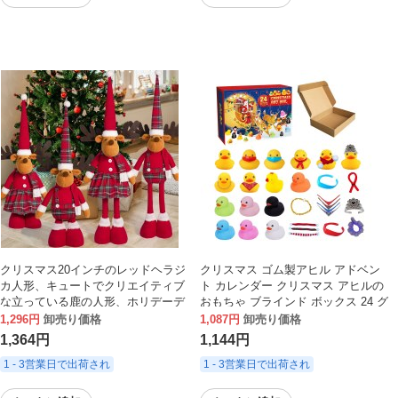
クリスマス20インチのレッドヘラジ
クリスマス ゴム製アヒル アドベン
カ人形、キュートでクリエイティブ
ト カレンダー クリスマス アヒルの
な立っている鹿の人形、ホリデーデ
おもちゃ ブラインド ボックス 24 グ
コレーションオーナメント
リッド クリエイティブ おもちゃ ア
1,296円
卸売り価格
1,087円
卸売り価格
ヒル タイプ A
1,364円
1,144円
1 - 3営業日で出荷され
1 - 3営業日で出荷され