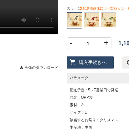
カラー:
選択属性画像により製品カラー
-
+
1,
購入手続きへ
画像のダウンロード
パラメータ
配送予定 : 5～7営業日で発送
包装：OPP袋
素材：布
サイズ：L
該当するお祭り：クリスマス
生産地：中国