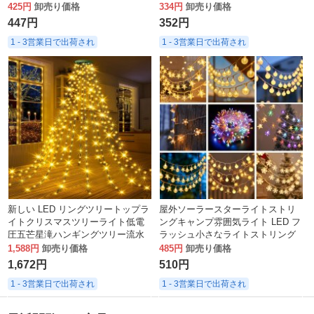
ード点滅ライトスターライト
トリング
425円
卸売り価格
334円
卸売り価格
447円
352円
1 - 3営業日で出荷され
1 - 3営業日で出荷され
新しい LED リングツリートップラ
屋外ソーラースターライトストリ
イトクリスマスツリーライト低電
ングキャンプ雰囲気ライト LED フ
圧五芒星滝ハンギングツリー流水
ラッシュ小さなライトストリング
クリスマス LED ストリングライト
クリスマス装飾スノーフレークラ
1,588円
卸売り価格
485円
卸売り価格
イトストリング
1,672円
510円
1 - 3営業日で出荷され
1 - 3営業日で出荷され