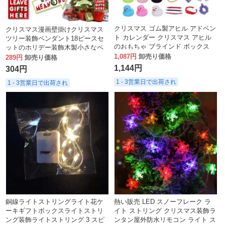
クリスマス ゴム製アヒル アドベン
クリスマス漫画壁掛けクリスマス
ト カレンダー クリスマス アヒル
ツリー装飾ペンダント18ピースセ
のおもちゃ ブラインド ボックス
ットのホリデー装飾木製小さなペ
24 グリッド クリエイティブ おも
1,087円
卸売り価格
ンダント
289円
卸売り価格
ちゃ アヒル タイプ A
1,144円
304円
1 - 3営業日で出荷され
1 - 3営業日で出荷され
銅線ライトストリングライト花ケ
熱い販売 LED スノーフレーク ラ
ーキギフトボックスライトストリ
イト ストリング クリスマス装飾ラ
ング装飾ライトストリング 3 スピ
ンタン屋外防水リモコン ライト ス