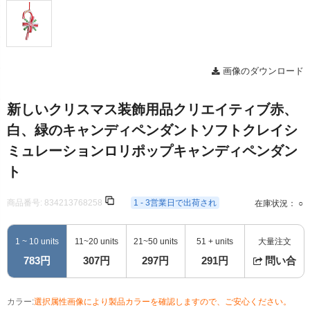
画像のダウンロード
新しいクリスマス装飾用品クリエイティブ赤、
白、緑のキャンディペンダントソフトクレイシ
ミュレーションロリポップキャンディペンダン
ト
商品番号:
834213768258
1 - 3営業日で出荷され
在庫状況： ○
1 ~ 10 units
11~20 units
21~50 units
51 + units
大量注文
783円
307円
297円
291円
問い合
カラー:
選択属性画像により製品カラーを確認しますので、ご安心ください。