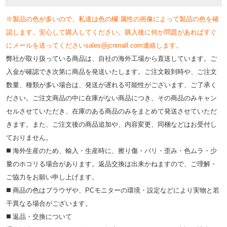
※製品の色が多いので、私達は色の欄:属性の画像によって製品の色を確
認します。安心して購入してください。購入後に何か問題があればすぐ
にメールを送ってくださいsales@jcnmall.com連絡します。
弊社が取り扱っている商品は、自社の海外工場から直送しています。ご
入金が確認でき次第に商品を発送いたします。ご注文殺到時や、ご注文
数量、種類が多い場合は、発送が遅れる可能性がございます、ご了承く
ださい。ご注文商品の中に在庫がない商品につき、その商品のみキャン
セルさせていただき、在庫のある商品のみをまとめて発送させていただ
きます。また、ご注文後の商品追加や、内容変更、同梱などはお受付し
ておりません。
◼️ 海外⽣産のため、輸⼊・⽣産時に、擦り傷・バリ・歪み・色ムラ・少
量のホコリる場合があります。返品交換は出来かねますので、ご理解・
ご協⼒をお願い申し上げます。
◼️ 商品の⾊はブラウザや、PCモニターの環境・設定などにより実物と若
⼲異なる場合がございます。
◼️ 返品・交換について