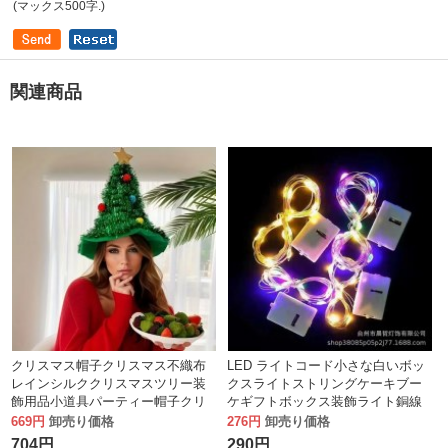
(マックス500字.)
関連商品
クリスマス帽子クリスマス不織布
LED ライトコード小さな白いボッ
レインシルククリスマスツリー装
クスライトストリングケーキブー
飾用品小道具パーティー帽子クリ
ケギフトボックス装飾ライト銅線
スマスギフト
ストリングライトホリデーアレン
669円
卸売り価格
276円
卸売り価格
ジメントランタン
704円
290円