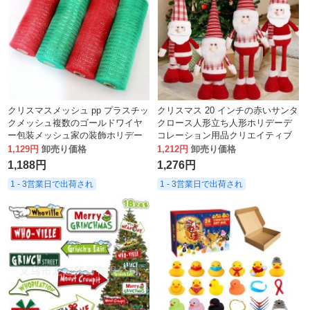
クリスマスメッシュ pp プラスチッ
クリスマス 20 インチの赤いサンタ
クメッシュ複数のゴールドワイヤ
クロース人形立ち人形ホリデーデ
ー包装メッシュ家の装飾ホリデー
コレーション用品クリエイティブ
リボン
オーナメント
1,129円
卸売り価格
1,212円
卸売り価格
1,188円
1,276円
1 - 3営業日で出荷され
1 - 3営業日で出荷され