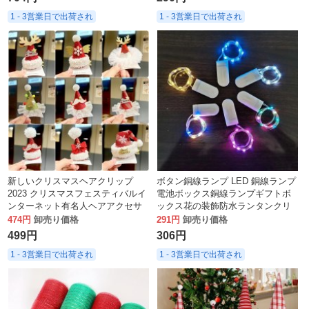
1 - 3営業日で出荷され
1 - 3営業日で出荷され
新しいクリスマスヘアクリップ
ボタン銅線ランプ LED 銅線ランプ
2023 クリスマスフェスティバルイ
電池ボックス銅線ランプギフトボ
ンターネット有名人ヘアアクセサ
ックス花の装飾防水ランタンクリ
リー帽子子供のかわいいスタイル
スマス
474円
卸売り価格
291円
卸売り価格
秋と冬のヘアアクセサリーヘアク
499円
306円
リップ
1 - 3営業日で出荷され
1 - 3営業日で出荷され