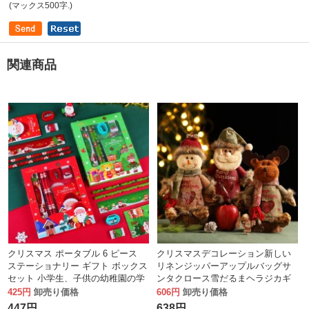
(マックス500字.)
関連商品
クリスマス ポータブル 6 ピース
クリスマスデコレーション新しい
ステーショナリー ギフト ボックス
リネンジッパーアップルバッグサ
セット 小学生、子供の幼稚園の学
ンタクロース雪だるまヘラジカギ
習小物ギフト ご褒美
フトバッグキャンディーバッグ
425円
卸売り価格
606円
卸売り価格
447円
638円