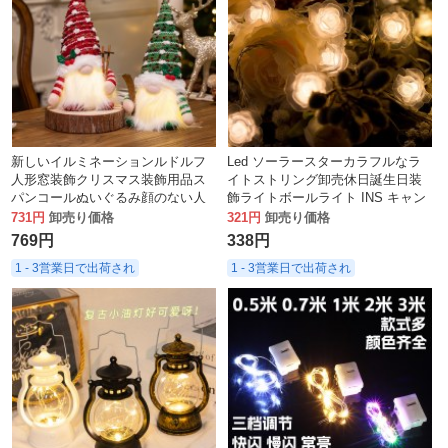
新しいイルミネーションルドルフ
Led ソーラースターカラフルなラ
人形窓装飾クリスマス装飾用品ス
イトストリング卸売休日誕生日装
パンコールぬいぐるみ顔のない人
飾ライトボールライト INS キャン
形
プ雰囲気ライト
731円
卸売り価格
321円
卸売り価格
769円
338円
1 - 3営業日で出荷され
1 - 3営業日で出荷され