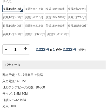
サイズ:
美规10米400灯
美规5米216灯
欧规10米400灯
欧规5米216灯
英规10米400灯
英规5米216灯
澳规10米400灯
澳规5米216灯
日规10米400灯
日规5米216灯
美规15米600灯
欧规15米600灯
英规15米600灯
澳规15米600灯
美规30米1200灯
-
+
2,332円
1
2,332円
x
合計
（税抜）
パラメータ
配送予定 : 5～7営業日で発送
入力電圧: 4.5 220
LEDランプビーズの数: 10-500
サイズ: 1.5M-50M
保護レベル: ip54
光束: 1000