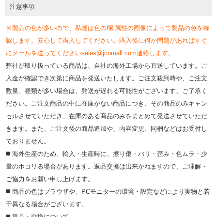
注意事項
※製品の色が多いので、私達は色の欄:属性の画像によって製品の色を確
認します。安心して購入してください。購入後に何か問題があればすぐ
にメールを送ってくださいsales@jcnmall.com連絡します。
弊社が取り扱っている商品は、自社の海外工場から直送しています。ご
入金が確認でき次第に商品を発送いたします。ご注文殺到時や、ご注文
数量、種類が多い場合は、発送が遅れる可能性がございます、ご了承く
ださい。ご注文商品の中に在庫がない商品につき、その商品のみキャン
セルさせていただき、在庫のある商品のみをまとめて発送させていただ
きます。また、ご注文後の商品追加や、内容変更、同梱などはお受付し
ておりません。
◼️ 海外⽣産のため、輸⼊・⽣産時に、擦り傷・バリ・歪み・色ムラ・少
量のホコリる場合があります。返品交換は出来かねますので、ご理解・
ご協⼒をお願い申し上げます。
◼️ 商品の⾊はブラウザや、PCモニターの環境・設定などにより実物と若
⼲異なる場合がございます。
◼️ 返品・交換について