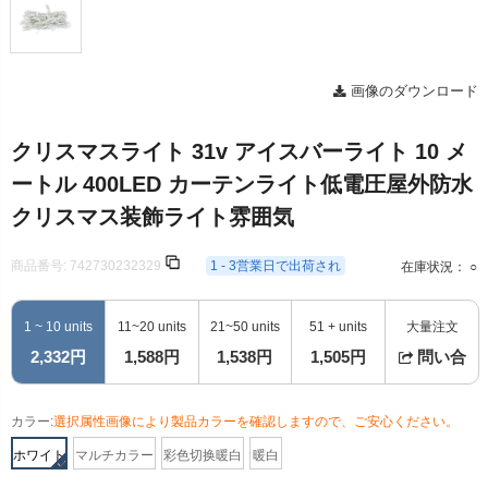
画像のダウンロード
クリスマスライト 31v アイスバーライト 10 メ
ートル 400LED カーテンライト低電圧屋外防水
クリスマス装飾ライト雰囲気
商品番号:
742730232329
1 - 3営業日で出荷され
在庫状況： ○
1 ~ 10 units
11~20 units
21~50 units
51 + units
大量注文
2,332円
1,588円
1,538円
1,505円
問い合
カラー:
選択属性画像により製品カラーを確認しますので、ご安心ください。
ホワイト
マルチカラー
彩色切换暖白
暖白