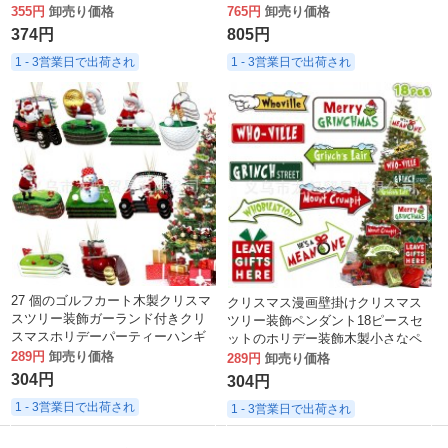
セサリーインテリア
セットホリデーデコレーション
355円
卸売り価格
765円
卸売り価格
374円
805円
1 - 3営業日で出荷され
1 - 3営業日で出荷され
27 個のゴルフカート木製クリスマ
クリスマス漫画壁掛けクリスマス
スツリー装飾ガーランド付きクリ
ツリー装飾ペンダント18ピースセ
スマスホリデーパーティーハンギ
ットのホリデー装飾木製小さなペ
ングデコレーション
289円
卸売り価格
ンダント
289円
卸売り価格
304円
304円
1 - 3営業日で出荷され
1 - 3営業日で出荷され