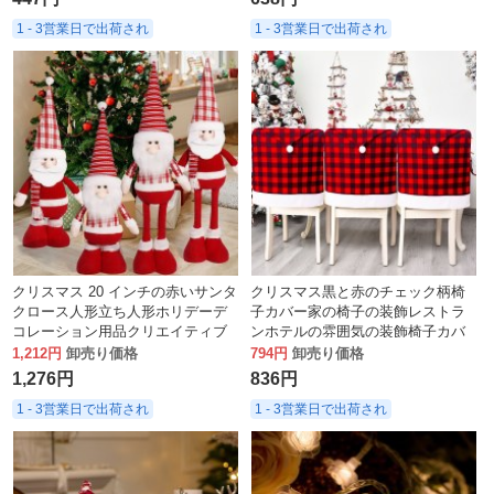
1 - 3営業日で出荷され
1 - 3営業日で出荷され
クリスマス 20 インチの赤いサンタ
クリスマス黒と赤のチェック柄椅
クロース人形立ち人形ホリデーデ
子カバー家の椅子の装飾レストラ
コレーション用品クリエイティブ
ンホテルの雰囲気の装飾椅子カバ
オーナメント
ー
1,212円
卸売り価格
794円
卸売り価格
1,276円
836円
1 - 3営業日で出荷され
1 - 3営業日で出荷され