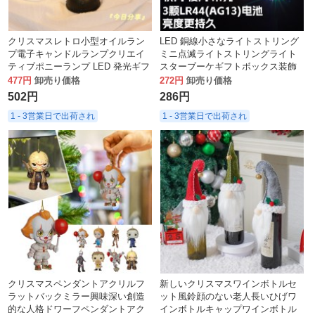
クリスマスレトロ小型オイルラン
LED 銅線小さなライトストリング
プ電子キャンドルランプクリエイ
ミニ点滅ライトストリングライト
ティブポニーランプ LED 発光ギフ
スターブーケギフトボックス装飾
ト装飾品装飾用品
雰囲気ライト卸売
477円
卸売り価格
272円
卸売り価格
502円
286円
1 - 3営業日で出荷され
1 - 3営業日で出荷され
クリスマスペンダントアクリルフ
新しいクリスマスワインボトルセ
ラットバックミラー興味深い創造
ット風鈴顔のない老人長いひげワ
的な人格ドワーフペンダントアク
インボトルキャップワインボトル