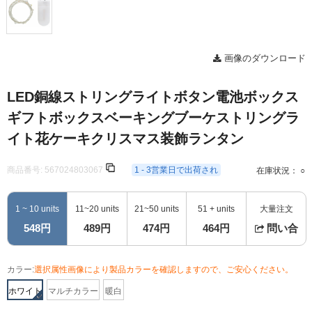
画像のダウンロード
LED銅線ストリングライトボタン電池ボックス
ギフトボックスベーキングブーケストリングラ
イト花ケーキクリスマス装飾ランタン
商品番号:
567024803067
1 - 3営業日で出荷され
在庫状況： ○
1 ~ 10 units
11~20 units
21~50 units
51 + units
大量注文
548円
489円
474円
464円
問い合
カラー:
選択属性画像により製品カラーを確認しますので、ご安心ください。
ホワイト
マルチカラー
暖白