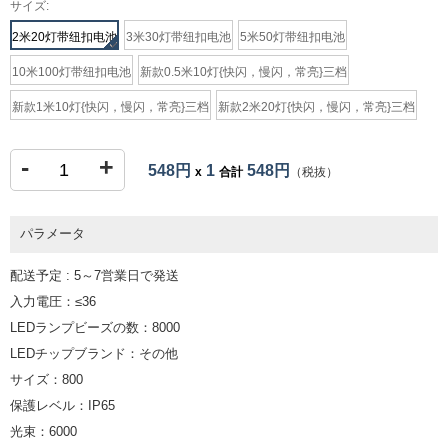
サイズ:
2米20灯带纽扣电池
3米30灯带纽扣电池
5米50灯带纽扣电池
10米100灯带纽扣电池
新款0.5米10灯{快闪，慢闪，常亮}三档
新款1米10灯{快闪，慢闪，常亮}三档
新款2米20灯{快闪，慢闪，常亮}三档
-
+
548円
1
548円
x
合計
（税抜）
パラメータ
配送予定 : 5～7営業日で発送
入力電圧：≤36
LEDランプビーズの数：8000
LEDチップブランド：その他
サイズ：800
保護レベル：IP65
光束：6000