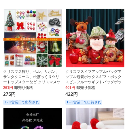
クリスマス飾り、ベル、リボン、
クリスマスイブアップルバッグア
サンタクロース、松ぼっくりツリ
ップル包装ボックスギフトボック
ートップスターなど クリスマスツ
スピンフルーツギフトバッグボッ
リー吊り下げ、クリスマスオーナ
クスガールフレンドへのクリスマ
261円
卸売り価格
401円
卸売り価格
メント
スギフト
275円
422円
1 - 3営業日で出荷され
1 - 3営業日で出荷され