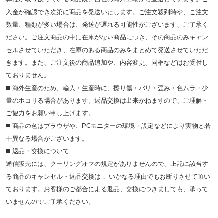
入金が確認でき次第に商品を発送いたします。ご注文殺到時や、ご注文
数量、種類が多い場合は、発送が遅れる可能性がございます、ご了承く
ださい。ご注文商品の中に在庫がない商品につき、その商品のみキャン
セルさせていただき、在庫のある商品のみをまとめて発送させていただ
きます。また、ご注文後の商品追加や、内容変更、同梱などはお受付し
ておりません。
◼️ 海外⽣産のため、輸⼊・⽣産時に、擦り傷・バリ・歪み・色ムラ・少
量のホコリる場合があります。返品交換は出来かねますので、ご理解・
ご協⼒をお願い申し上げます。
◼️ 商品の⾊はブラウザや、PCモニターの環境・設定などにより実物と若
⼲異なる場合がございます。
◼️ 返品・交換について
通信販売には、クーリングオフの規定がありませんので、上記に該当す
る商品のキャンセル・返品交換は， いかなる理由でもお断りさせて頂い
ております。お客様のご都合による返品、交換につきましても、承って
いませんのでご了承ください。