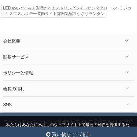
LED ぬいぐるみ人形雪だるまストリングライトサンタクロースヘラジカ
クリスマスホリデー装飾ライト雰囲気配置小さなランタン
会社概要
顧客サービス
ポリシーと情報
会員の福利
SNS
スーパーデリバリーは個人情報を暗号化して送信するSSLに対応
私たちはあなたに私たちのウェブサイト上で最高の経験を提供するた
しています。
めにクッキーを使用しています。
クッキー設定
全員を受け入れ
©2024 Jcnmall.com All Rights Reserved.
買い物かごへ追加