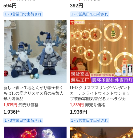
594円
392円
1 - 3営業日で出荷され
1 - 3営業日で出荷され
新しい青い生地とんがり帽子長く
LED クリスマスリングペンダント
ちばしの鹿クリスマス窓の装飾人
カーテンライトウィンドウショッ
形の装飾品
プ装飾雰囲気雪だるまヘラジカ
USB フラッシュバブルカーテンラ
1,839円
卸売り価格
1,839円
卸売り価格
イトストリング
1,936円
1,936円
1 - 3営業日で出荷され
1 - 3営業日で出荷され