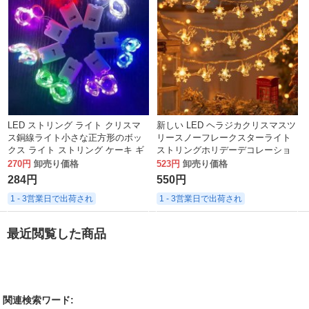
LED ストリング ライト クリスマ
新しい LED ヘラジカクリスマスツ
ス銅線ライト小さな正方形のボッ
リースノーフレークスターライト
クス ライト ストリング ケーキ ギ
ストリングホリデーデコレーショ
フト ボックス ハンドバッグ装飾花
ン屋内クリスマス装飾ランタン
270円
卸売り価格
523円
卸売り価格
小さな白いボックス ランタン工場
284円
550円
1 - 3営業日で出荷され
1 - 3営業日で出荷され
最近閲覧した商品
関連検索ワード: