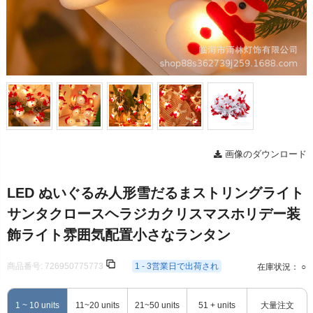
画像のダウンロード
LED ぬいぐるみ人形雪だるまストリングライト
サンタクロースヘラジカクリスマスホリデー装
飾ライト雰囲気配置小さなランタン
商品番号:
726950775773
1 - 3営業日で出荷され
在庫状況： ○
1 ~ 10 units
11~20 units
21~50 units
51 + units
大量注文