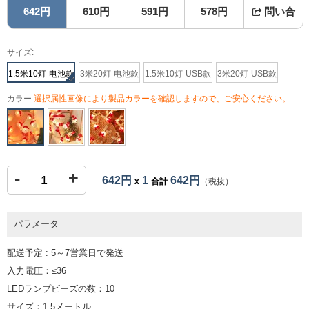
642円
610円
591円
578円
問い合
サイズ:
1.5米10灯-电池款
3米20灯-电池款
1.5米10灯-USB款
3米20灯-USB款
カラー:
選択属性画像により製品カラーを確認しますので、ご安心ください。
-
+
642円
1
642円
x
合計
（税抜）
パラメータ
配送予定 : 5～7営業日で発送
入力電圧：≤36
LEDランプビーズの数：10
サイズ：1.5メートル