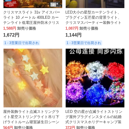
クリスマスライト 31v アイスバー
LED大小の星型カーテンライト、
ライト 10 メートル 400LED カー
プラグイン五芒星の背景ライト、
テンライト低電圧屋外防水クリス
クリスマスパーティー装飾ライト
マス装飾ライト雰囲気
1,588円
卸売り価格
1,087円
卸売り価格
1,672円
1,144円
1 - 3営業日で出荷され
1 - 3営業日で出荷され
屋外装飾ライト点滅ストリングラ
LED 空の星が点滅ライトストリン
イト星空ストリングライト吊り下
グ屋外プラグインスタイルの結婚
げライトルーム寝室誕生日シーン
式クリスマスホリデーキャンプ装
レイアウトスターライト
飾ハンギングライト卸売
564円
卸売り価格
372円
卸売り価格