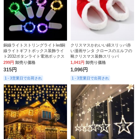
銅線ライトストリングライトled銅
クリスマスかわいい綿スリッパ赤
線ライトギフトボックス装飾ライ
い漫画サンタ クロースのエルフの
ト2032ボタンライト電池ボックス
靴クリスマス装飾スリッパ
ライトフラワーケーキストリング
299円
卸売り価格
1,041円
卸売り価格
ライト
315円
1,096円
1 - 3営業日で出荷され
1 - 3営業日で出荷され