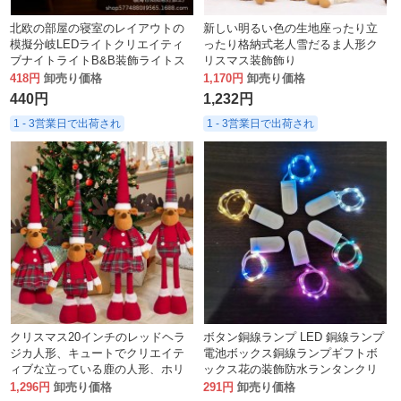
北欧の部屋の寝室のレイアウトの
新しい明るい色の生地座ったり立
模擬分岐LEDライトクリエイティ
ったり格納式老人雪だるま人形ク
ブナイトライトB&B装飾ライトス
リスマス装飾飾り
トリング
418円
卸売り価格
1,170円
卸売り価格
440円
1,232円
1 - 3営業日で出荷され
1 - 3営業日で出荷され
クリスマス20インチのレッドヘラ
ボタン銅線ランプ LED 銅線ランプ
ジカ人形、キュートでクリエイテ
電池ボックス銅線ランプギフトボ
ィブな立っている鹿の人形、ホリ
ックス花の装飾防水ランタンクリ
デーデコレーションオーナメント
スマス
1,296円
卸売り価格
291円
卸売り価格