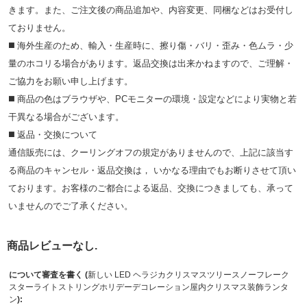
きます。また、ご注文後の商品追加や、内容変更、同梱などはお受付し
ておりません。
◼️ 海外⽣産のため、輸⼊・⽣産時に、擦り傷・バリ・歪み・色ムラ・少
量のホコリる場合があります。返品交換は出来かねますので、ご理解・
ご協⼒をお願い申し上げます。
◼️ 商品の⾊はブラウザや、PCモニターの環境・設定などにより実物と若
⼲異なる場合がございます。
◼️ 返品・交換について
通信販売には、クーリングオフの規定がありませんので、上記に該当す
る商品のキャンセル・返品交換は， いかなる理由でもお断りさせて頂い
ております。お客様のご都合による返品、交換につきましても、承って
いませんのでご了承ください。
商品レビューなし.
について審査を書く (
新しい LED ヘラジカクリスマスツリースノーフレーク
スターライトストリングホリデーデコレーション屋内クリスマス装飾ランタ
ン
):