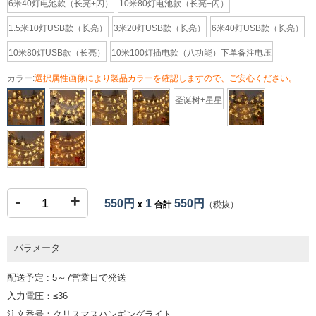
6米40灯电池款（长亮+闪）
10米80灯电池款（长亮+闪）
1.5米10灯USB款（长亮）
3米20灯USB款（长亮）
6米40灯USB款（长亮）
10米80灯USB款（长亮）
10米100灯插电款（八功能）下单备注电压
カラー:
選択属性画像により製品カラーを確認しますので、ご安心ください。
圣诞树+星星
-
+
550円
1
550円
x
合計
（税抜）
パラメータ
配送予定 : 5～7営業日で発送
入力電圧：≤36
注文番号：クリスマスハンギングライト