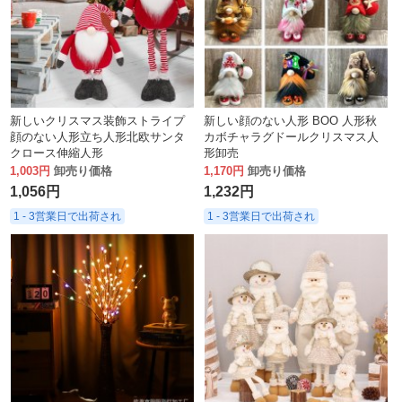
新しいクリスマス装飾ストライプ
新しい顔のない人形 BOO 人形秋
顔のない人形立ち人形北欧サンタ
カボチャラグドールクリスマス人
クロース伸縮人形
形卸売
1,003円
卸売り価格
1,170円
卸売り価格
1,056円
1,232円
1 - 3営業日で出荷され
1 - 3営業日で出荷され