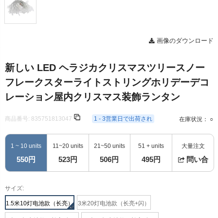
画像のダウンロード
新しい LED ヘラジカクリスマスツリースノー
フレークスターライトストリングホリデーデコ
レーション屋内クリスマス装飾ランタン
商品番号:
835751813047
1 - 3営業日で出荷され
在庫状況： ○
1 ~ 10 units
11~20 units
21~50 units
51 + units
大量注文
550円
523円
506円
495円
問い合
サイズ:
1.5米10灯电池款（长亮）
3米20灯电池款（长亮+闪）