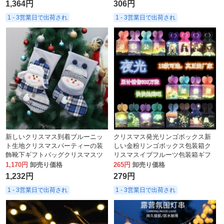
1,364円
306円
1 - 3営業日で出荷され
1 - 3営業日で出荷され
新しいクリスマス到着ブルーニッ
クリスマス発光リンゴボックス新
ト生地クリスマスパーティーの装
しい金粉リンゴボックス包装箱ク
飾靴下ギフトバッグクリスマスツ
リスマスイブフルーツ包装箱ギフ
リーのペンダントの装飾品
トボックス
1,170円
卸売り価格
265円
卸売り価格
1,232円
279円
1 - 3営業日で出荷され
1 - 3営業日で出荷され