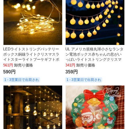
LEDライトストリングバッテリー
UL アメリカ規格丸球小さなランタ
ボックス銅線ライトクリスマスラ
ン電池ボックス赤ちゃんの息がい
イトスターライトブーケギフトボ
っぱいライトストリングクリスマ
ックスケーキデコレーション米粒
スルーム装飾スターライトストリ
561円
卸売り価格
341円
卸売り価格
銅線ライト
ング
590円
359円
1 - 3営業日で出荷され
1 - 3営業日で出荷され