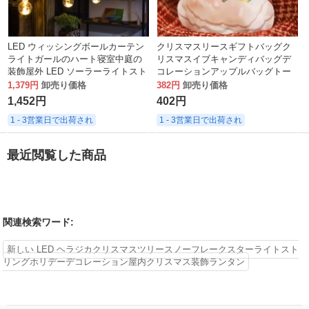
LED ウィッシングボールカーテン
クリスマスリースギフトバッグク
ライトガールのハート寝室中庭の
リスマスイブキャンディバッグデ
装飾屋外 LED ソーラーライトスト
コレーションアップルバッグトー
リング防水雰囲気ライト
トバッグクリスマスツリーギフト
1,379円
卸売り価格
382円
卸売り価格
ラッピングバッグ
1,452円
402円
1 - 3営業日で出荷され
1 - 3営業日で出荷され
最近閲覧した商品
関連検索ワード:
新しい LED ヘラジカクリスマスツリースノーフレークスターライトスト
リングホリデーデコレーション屋内クリスマス装飾ランタン