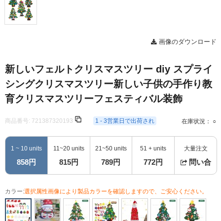
画像のダウンロード
新しいフェルトクリスマスツリー diy スプライ
シングクリスマスツリー新しい子供の手作り教
育クリスマスツリーフェスティバル装飾
商品番号:
721387320193
1 - 3営業日で出荷され
在庫状況： ○
1 ~ 10 units
11~20 units
21~50 units
51 + units
大量注文
858円
815円
789円
772円
問い合
カラー:
選択属性画像により製品カラーを確認しますので、ご安心ください。