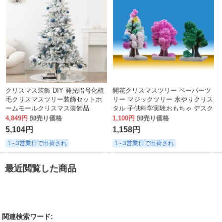
クリスマス装飾 DIY 発光暗号化植
開花クリスマスツリー ペーパーツ
毛クリスマスツリー装飾セットホ
リー マジックツリー 水やりクリス
ームモールクリスマス装飾品
タル 子供科学実験おもちゃ デスク
トップ
4,849円
卸売り価格
1,100円
卸売り価格
5,104円
1,158円
1 - 3営業日で出荷され
1 - 3営業日で出荷され
最近閲覧した商品
関連検索ワード: