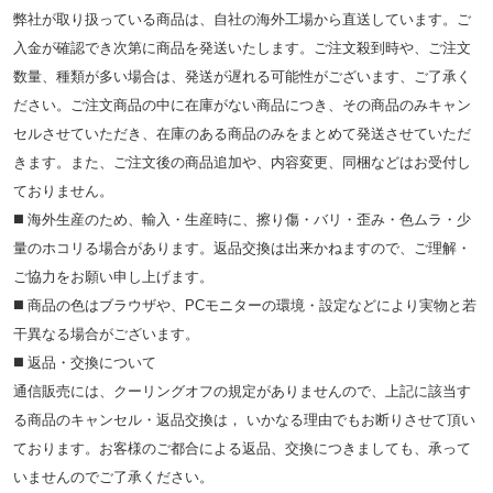
弊社が取り扱っている商品は、自社の海外工場から直送しています。ご
入金が確認でき次第に商品を発送いたします。ご注文殺到時や、ご注文
数量、種類が多い場合は、発送が遅れる可能性がございます、ご了承く
ださい。ご注文商品の中に在庫がない商品につき、その商品のみキャン
セルさせていただき、在庫のある商品のみをまとめて発送させていただ
きます。また、ご注文後の商品追加や、内容変更、同梱などはお受付し
ておりません。
◼️ 海外⽣産のため、輸⼊・⽣産時に、擦り傷・バリ・歪み・色ムラ・少
量のホコリる場合があります。返品交換は出来かねますので、ご理解・
ご協⼒をお願い申し上げます。
◼️ 商品の⾊はブラウザや、PCモニターの環境・設定などにより実物と若
⼲異なる場合がございます。
◼️ 返品・交換について
通信販売には、クーリングオフの規定がありませんので、上記に該当す
る商品のキャンセル・返品交換は， いかなる理由でもお断りさせて頂い
ております。お客様のご都合による返品、交換につきましても、承って
いませんのでご了承ください。