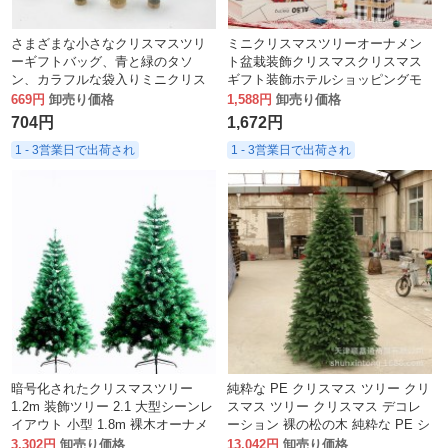
さまざまな小さなクリスマスツリ
ミニクリスマスツリーオーナメン
ーギフトバッグ、青と緑のタソ
ト盆栽装飾クリスマスクリスマス
ン、カラフルな袋入りミニクリス
ギフト装飾ホテルショッピングモ
マスツリーデスクトップオーナメ
ール
669円
卸売り価格
1,588円
卸売り価格
ント
704円
1,672円
1 - 3営業日で出荷され
1 - 3営業日で出荷され
暗号化されたクリスマスツリー
純粋な PE クリスマス ツリー クリ
1.2m 装飾ツリー 2.1 大型シーンレ
スマス ツリー クリスマス デコレ
イアウト 小型 1.8m 裸木オーナメ
ーション 裸の松の木 純粋な PE シ
ント 3
ミュレーション暗号化されたクリ
3,302円
卸売り価格
13,042円
卸売り価格