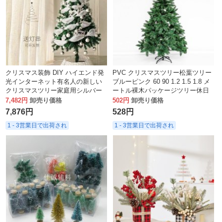
クリスマス装飾 DIY ハイエンド発
PVC クリスマスツリー松葉ツリー
光インターネット有名人の新しい
ブルーピンク 60 90 1.2 1.5 1.8 メ
クリスマスツリー家庭用シルバー
ートル裸木パッケージツリー休日
パッケージ装飾インスタイル
の装飾
7,482円
卸売り価格
502円
卸売り価格
7,876円
528円
1 - 3営業日で出荷され
1 - 3営業日で出荷され