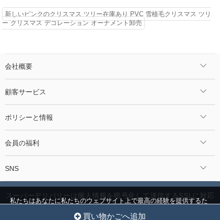
新しいピンクのクリスマス ツリー在庫あり PVC 雪植毛クリスマス ツリ
ー クリスマス デコレーション オーナメント卸売
会社概要
顧客サービス
ポリシーと情報
会員の福利
SNS
スーパーデリバリーは個人情報を暗号化して送信するSSLに対応
私たちはあなたに私たちのウェブサイト上で最高の経験を提供するた
しています。
めにクッキーを使用しています。
クッキー設定
全員を受け入れ
©2024 Jcnmall.com All Rights Reserved.
買い物かごへ追加