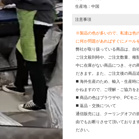
生産地：中国
注意事項
※製品の色が多いので、私達は色
に何か問題があればすぐにメールを送って
弊社が取り扱っている商品は、自
ご注文殺到時や、ご注文数量、種
中に在庫がない商品につき、その
だきます。また、ご注文後の商品
◼️ 海外⽣産のため、輸⼊・⽣産
かねますので、ご理解・ご協⼒を
◼️ 商品の⾊はブラウザや、PC
◼️ 返品・交換について
通信販売には、クーリングオフの
由でもお断りさせて頂いておりま
ださい。