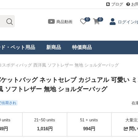
ブログ
お
0
0
商品動画
ログイン/
ード・ペット用品
新商品
特価商品
クロスボディバッグ 西洋風 ソフトレザー 無地 ショルダーバッグ
バケットバッグ ネットセレブ カジュアル 可愛い ミ
風 ソフトレザー 無地 ショルダーバッグ
日で出荷され
在
 units
21~50 units
51 + units
大量注
049円
1,016円
994円
問