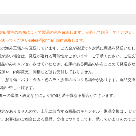
の欄:属性の画像によって製品の色を確認します。安心して購入してください
くださいsales@jcnmall.com連絡します。
社の海外工場から直送しています。ご入金が確認でき次第に商品を発送いたし
類が多い場合は、発送が遅れる可能性がございます、ご了承ください。ご注文
商品のみキャンセルさせていただき、在庫のある商品のみをまとめて発送させ
追加や、内容変更、同梱などはお受付しておりません。
時に、擦り傷・バリ・歪み・色ムラ・少量のホコリる場合があります。返品交換
お願い申し上げます。
モニターの環境・設定などにより実物と若⼲異なる場合がございます。
規定がありませんので、上記に該当する商品のキャンセル・返品交換は， い
す。お客様のご都合による返品、交換につきましても、承っていませんのでご