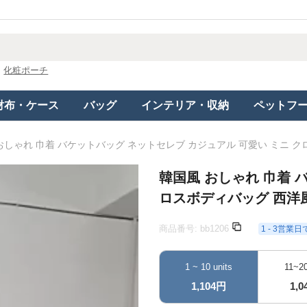
化粧ポーチ
財布・ケース
バッグ
インテリア・収納
ペットフ
おしゃれ 巾着 バケットバッグ ネットセレブ カジュアル 可愛い ミニ 
韓国風 おしゃれ 巾着 
ロスボディバッグ 西洋
商品番号:
bb1206
1 - 3営業
1 ~ 10 units
11~20
1,104円
1,