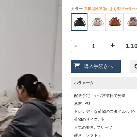
カラー:
選択属性画像により製品カラー
-
+
1,
購入手続きへ
パラメータ
配送予定 : 5～7営業日で発送
素材: PU
トレンディな荷物のスタイル: バ
荷物のサイズ: 小
人気の要素: プリーツ
硬さ：ソフト」