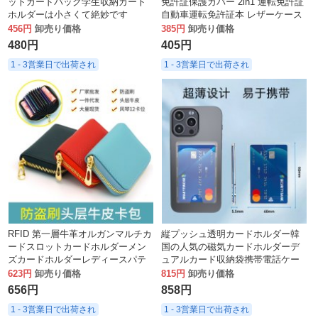
ットカードバッグ学生収納カード
免許証保護カバー 2in1 運転免許証
ホルダーは小さくて絶妙です
自動車運転免許証本 レザーケース
高見え 女性
456円
卸売り価格
385円
卸売り価格
480円
405円
1 - 3営業日で出荷され
1 - 3営業日で出荷され
RFID 第一層牛革オルガンマルチカ
縦プッシュ透明カードホルダー韓
ードスロットカードホルダーメン
国の人気の磁気カードホルダーデ
ズカードホルダーレディースパテ
ュアルカード収納袋携帯電話ケー
ントレザージッパー本革財布盗難
スバックステッカーカードボック
623円
卸売り価格
815円
卸売り価格
防止ブラシ
スアクリルpc
656円
858円
1 - 3営業日で出荷され
1 - 3営業日で出荷され