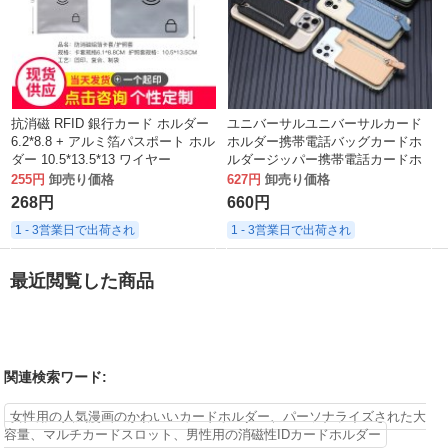
抗消磁 RFID 銀行カード ホルダー
ユニバーサルユニバーサルカード
6.2*8.8 + アルミ箔パスポート ホル
ホルダー携帯電話バッグカードホ
ダー 10.5*13.5*13 ワイヤー
ルダージッパー携帯電話カードホ
ルダーバックステッカー 3 メート
255円
卸売り価格
627円
卸売り価格
ル接着剤多機能カードホルダー卸
268円
660円
売
1 - 3営業日で出荷され
1 - 3営業日で出荷され
最近閲覧した商品
関連検索ワード:
女性用の人気漫画のかわいいカードホルダー、パーソナライズされた大
容量、マルチカードスロット、男性用の消磁性IDカードホルダー