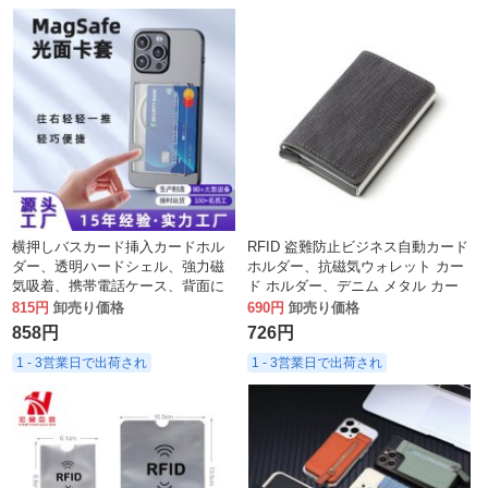
横押しバスカード挿入カードホル
RFID 盗難防止ビジネス自動カード
ダー、透明ハードシェル、強力磁
ホルダー、抗磁気ウォレット カー
気吸着、携帯電話ケース、背面に
ド ホルダー、デニム メタル カー
PCカードホルダー
ド ホルダー
815円
卸売り価格
690円
卸売り価格
858円
726円
1 - 3営業日で出荷され
1 - 3営業日で出荷され