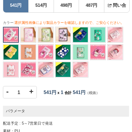
541円
514円
498円
487円
問い合
カラー:
選択属性画像により製品カラーを確認しますので、ご安心ください。
-
+
541円
1
541円
x
合計
（税抜）
パラメータ
配送予定 : 5～7営業日で発送
素材：PU