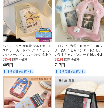
パチャドッグ 大容量 マルチカード
メロディー翡翠 Gui 犬カードホル
スロット カードバッグ ミニ かわ
ダーぬいぐるみペンダントかわい
いい オールインワンバッグ 名刺入
い学生キャンパスカード Idou Gui
れ IDカード 運転免許証カードホル
カードアクセスカードユニバーサ
385円
卸売り価格
681円
卸売り価格
ダー 女性用
ルカードホルダー
405円
717円
1 - 3営業日で出荷され
1 - 3営業日で出荷され