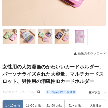
画像のダウンロード
女性用の人気漫画のかわいいカードホルダー、
パーソナライズされた大容量、マルチカードス
ロット、男性用の消磁性IDカードホルダー
商品番号:
718326873767
1 - 3営業日で出荷され
在庫状況： ○
1 ~ 10 units
11~20 units
21~50 units
51 + units
大量注文