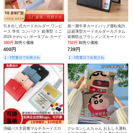
引き出し式カードホルダー ワンピ
第一層牛革カードバッグ運転免許
ース 学生 コンパクト 超薄型 ミニ
証超薄型カードホルダーカスタム
2024 かわいい ポータブル カード
盗難防止ブラシメンズカードバッ
ホルダー マルチカード スロット
グ外国貿易純正カードホルダー
380円
卸売り価格
702円
卸売り価格
ID ホルダー
400円
739円
1 - 3営業日で出荷され
1 - 3営業日で出荷され
消磁バス大容量マルチカードスロ
クレヨンしんちゃん おもしろ運転