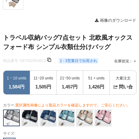
画像のダウンロード
トラベル収納バッグ7点セット 北欧風オックス
フォード布 シンプル衣類仕分けバッグ
商品番号:
597582954823
1 - 3営業日で出荷され
在庫状況： ○
1 ~ 10 units
11~20 units
21~50 units
51 + units
大量注文
1,584円
1,505円
1,457円
1,426円
問い合
カラー:
選択属性画像により製品カラーを確認しますので、ご安心ください。
サイズ: