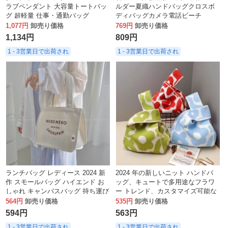
ラブペンダント 大容量トートバッ
ルダー夏織ハンドバッグクロスボ
グ 超軽量 仕事・通勤バッグ
ディバッグカメラ電話ビーチ
1,077円
卸売り価格
769円
卸売り価格
1,134円
809円
1 - 3営業日で出荷され
1 - 3営業日で出荷され
ランチバッグ レディース 2024 新
2024 年の新しいニット ハンドバ
作 スモールバッグ ハイエンド お
ッグ、キュートで多用途なフラワ
しゃれ キャンバスバッグ 持ち運び
ー トレンド、カスタマイズ可能な
お出かけ ランチボックス ハンドバ
ギフト ハンドバッグ
564円
卸売り価格
535円
卸売り価格
ッグ
594円
563円
1 - 3営業日で出荷され
1 - 3営業日で出荷され