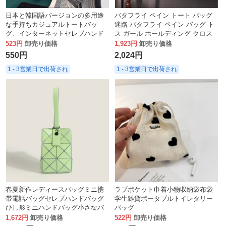
日本と韓国語バージョンの多用途
バタフライ ペイン トート バッグ
な手持ちカジュアルトートバッ
迷路 バタフライ ペイン バッグ ト
グ、インターネットセレブハンド
ス ガール ホールディング クロス
バッグ、レディースニットウール
ボディ バッグ ブラザー
523円
卸売り価格
1,923円
卸売り価格
バケットバッグ、ランチバッグ。
550円
2,024円
1 - 3営業日で出荷され
1 - 3営業日で出荷され
春夏新作レディースバッグミニ携
ラブポケット巾着小物収納袋布袋
帯電話バッグセレブハンドバッグ
学生雑貨ポータブルトイレタリー
ひし形ミニハンドバッグ小さなバ
バッグ
ッグ
1,672円
卸売り価格
522円
卸売り価格