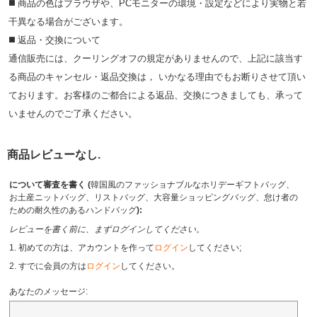
◼️ 商品の⾊はブラウザや、PCモニターの環境・設定などにより実物と若
⼲異なる場合がございます。
◼️ 返品・交換について
通信販売には、クーリングオフの規定がありませんので、上記に該当す
る商品のキャンセル・返品交換は， いかなる理由でもお断りさせて頂い
ております。お客様のご都合による返品、交換につきましても、承って
いませんのでご了承ください。
商品レビューなし.
について審査を書く (
韓国風のファッショナブルなホリデーギフトバッグ、
お土産ニットバッグ、リストバッグ、大容量ショッピングバッグ、怠け者の
ための耐久性のあるハンドバッグ
):
レビューを書く前に、まずログインしてください。
1. 初めての方は、アカウントを作って
ログイン
してください;
2. すでに会員の方は
ログイン
してください。
あなたのメッセージ: