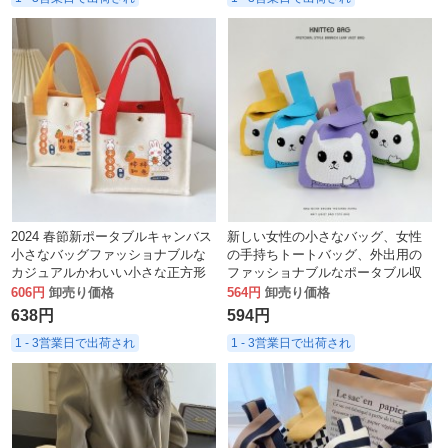
2024 春節新ポータブルキャンバス
新しい女性の小さなバッグ、女性
小さなバッグファッショナブルな
の手持ちトートバッグ、外出用の
カジュアルかわいい小さな正方形
ファッショナブルなポータブル収
のバッグ外出時にランチバッグを
納バッグ、韓国風ショルダーバッ
606円
卸売り価格
564円
卸売り価格
持ち運ぶ
グ、ギフトバッグ
638円
594円
1 - 3営業日で出荷され
1 - 3営業日で出荷され