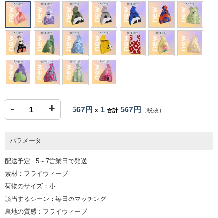
-
+
567円
1
567円
x
合計
（税抜）
パラメータ
配送予定 : 5～7営業日で発送
素材：フライウィーブ
荷物のサイズ：小
該当するシーン：毎日のマッチング
裏地の質感：フライウィーブ