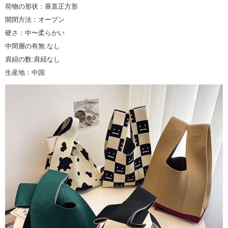
荷物の形状：垂直正方形
開閉方法：オープン
硬さ：中〜柔らかい
中間層の有無:なし
肩紐の数:肩紐なし
生産地：中国