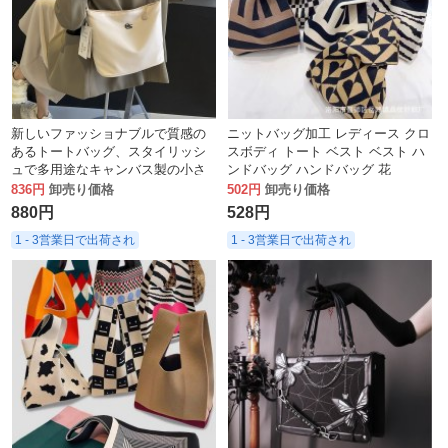
新しいファッショナブルで質感の
ニットバッグ加工 レディース クロ
あるトートバッグ、スタイリッシ
スボディ トート ベスト ベスト ハ
ュで多用途なキャンバス製の小さ
ンドバッグ ハンドバッグ 花
な正方形バッグ、軽量通勤用ポー
836円
卸売り価格
502円
卸売り価格
タブル脇の下バケットバッグ
880円
528円
1 - 3営業日で出荷され
1 - 3営業日で出荷され