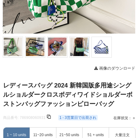
画像のダウンロード
レディースバッグ 2024 新韓国版多用途シング
ルショルダークロスボディワイドショルダーボ
ストンバッグファッションピローバッグ
商品番号:
786908060931
1 - 3営業日で出荷され
在庫状況： ○
1 ~ 10 units
11~20 units
21~50 units
51 + units
大量注文