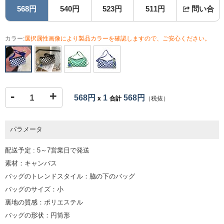
568円
540円
523円
511円
問い合
カラー:
選択属性画像により製品カラーを確認しますので、ご安心ください。
-
+
568円
1
568円
x
合計
（税抜）
パラメータ
配送予定 : 5～7営業日で発送
素材：キャンバス
バッグのトレンドスタイル：脇の下のバッグ
バッグのサイズ：小
裏地の質感：ポリエステル
バッグの形状：円筒形