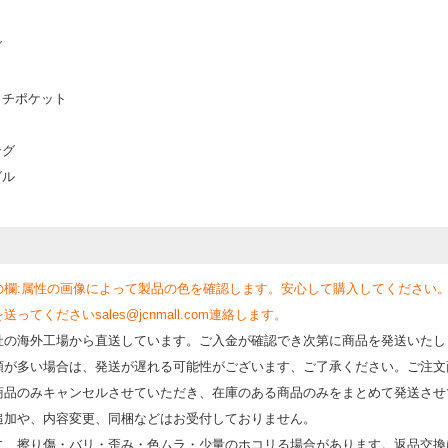
グ
ッチポケット
ング
グル
の欄:属性の画像によって製品の色を確認します。安心して購入してください
くださいsales@jcnmall.com連絡します。
社の海外工場から直送しています。ご入金が確認でき次第に商品を発送いたし
類が多い場合は、発送が遅れる可能性がございます、ご了承ください。ご注文
商品のみキャンセルさせていただき、在庫のある商品のみをまとめて発送させ
追加や、内容変更、同梱などはお受付しておりません。
時に、擦り傷・バリ・歪み・色ムラ・少量のホコリる場合があります。返品交換