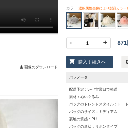
カラー:
選択属性画像により製品カラー
-
+
87
購入手続きへ
画像のダウンロード
パラメータ
配送予定 : 5～7営業日で発送
素材：ぬいぐるみ
バッグのトレンドスタイル：トー
バッグのサイズ：ミディアム
裏地の質感：PU
バッグの形状：リボンタイプ