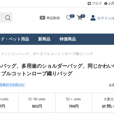
ブログ
お
0
0
商品動画
ログイン/
ード・ペット用品
新商品
特価商品
ファッションバッグ、ポータブルコットンロープ織りバッグ
みバッグ、多用途のショルダーバッグ、同じかわい
タブルコットンロープ織りバッグ
- 3営業日で出荷され
在
 units
21~50 units
51 + units
大量注
27円
801円
784円
問