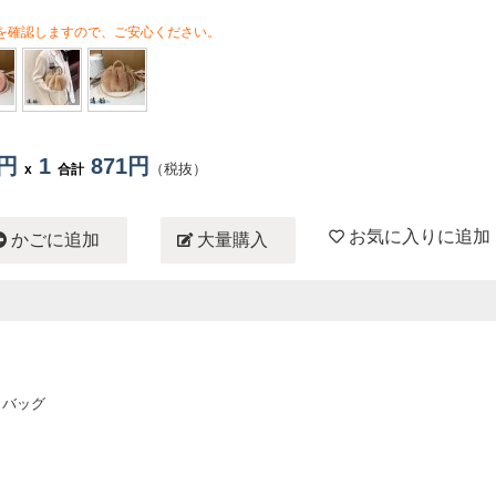
を確認しますので、ご安心ください。
1円
1
871円
（税抜）
x
合計
お気に入りに追加
かごに追加
大量購入
トバッグ