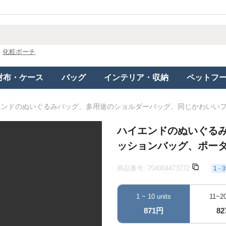
化粧ポーチ
財布・ケース
バッグ
インテリア・収納
ペットフ
エンドのぬいぐるみバッグ、多用途のショルダーバッグ、同じかわいい
ハイエンドのぬいぐる
ッションバッグ、ポー
商品番号:
754004473772
1 
1 ~ 10 units
11~20
871円
8