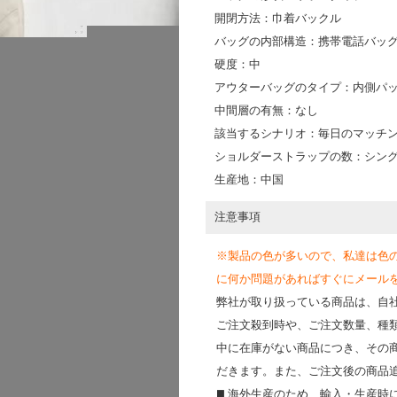
開閉方法：巾着バックル
バッグの内部構造：携帯電話バッ
硬度：中
アウターバッグのタイプ：内側パ
中間層の有無：なし
該当するシナリオ：毎日のマッチ
ショルダーストラップの数：シン
生産地：中国
注意事項
※製品の色が多いので、私達は色
に何か問題があればすぐにメールを送って
弊社が取り扱っている商品は、自
ご注文殺到時や、ご注文数量、種
中に在庫がない商品につき、その
だきます。また、ご注文後の商品
◼️ 海外⽣産のため、輸⼊・⽣産