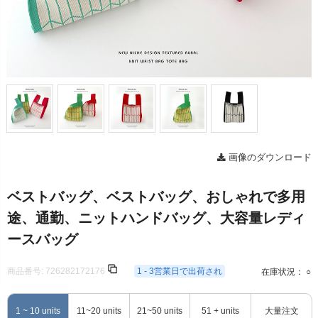
画像のダウンロード
ベストバッグ、ベストバッグ、おしゃれで多用
途、通勤、ニットハンドバッグ、大容量レディ
ースバッグ
商品番号:
726282172176
1 - 3営業日で出荷され
在庫状況： ○
1 ~ 10 units
11~20 units
21~50 units
51 + units
大量注文