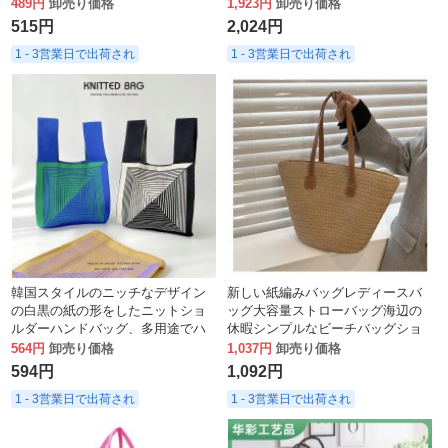
489円
卸売り価格
1,923円
卸売り価格
515円
2,024円
1 - 3営業日で出荷され
1 - 3営業日で出荷され
韓国スタイルのニッチなデザイン
新しい紙編みバッグレディースバ
の白黒の紙の形をしたニットショ
ッグ大容量ストローバッグ海辺の
ルダーハンドバッグ、多用途でハ
休暇シンプルなビーチバッグショ
イエンドのストリートリストバッ
ルダーバッグトートバッグ
564円
卸売り価格
1,037円
卸売り価格
グ
594円
1,092円
1 - 3営業日で出荷され
1 - 3営業日で出荷され