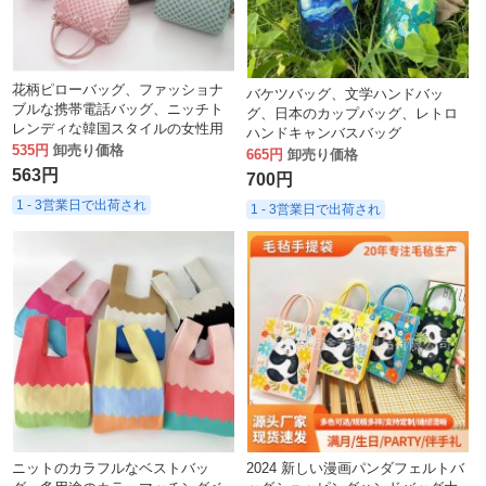
花柄ピローバッグ、ファッショナ
バケツバッグ、文学ハンドバッ
ブルな携帯電話バッグ、ニッチト
グ、日本のカップバッグ、レトロ
レンディな韓国スタイルの女性用
ハンドキャンバスバッグ
化粧品バッグ。
535円
卸売り価格
665円
卸売り価格
563円
700円
1 - 3営業日で出荷され
1 - 3営業日で出荷され
ニットのカラフルなベストバッ
2024 新しい漫画パンダフェルトバ