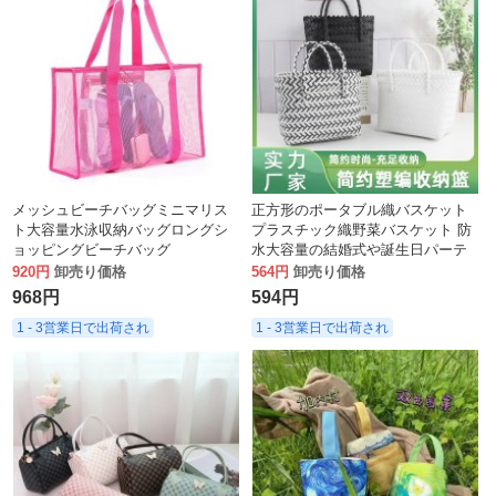
メッシュビーチバッグミニマリス
正方形のポータブル織バスケット
ト大容量水泳収納バッグロングシ
プラスチック織野菜バスケット 防
ョッピングビーチバッグ
水大容量の結婚式や誕生日パーテ
ィー織ハンドバッグ
920円
卸売り価格
564円
卸売り価格
968円
594円
1 - 3営業日で出荷され
1 - 3営業日で出荷され