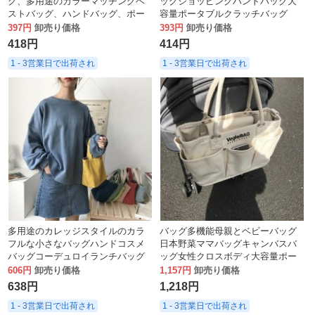
グ、多用途のカラーマッチングベ
ッグショッピングハンドバッグ大
ストバッグ、ハンドバッグ、ポー
容量ポータブルクラッチバッグ
タブルランチバッグ、カジュアル
397円
卸売り価格
393円
卸売り価格
ハンドバッグ
418円
414円
1 - 3営業日で出荷され
1 - 3営業日で出荷され
多用途のカレッジスタイルのカラ
バッグ多機能母親とベビーバッグ
フルな小さなバッグハンドコスメ
日本野菜ママバッグキャンバスバ
バッグコーデュロイランチバッグ
ッグ女性クロスボディ大容量ポー
タブルトートバッグ
606円
卸売り価格
1,157円
卸売り価格
638円
1,218円
1 - 3営業日で出荷され
1 - 3営業日で出荷され