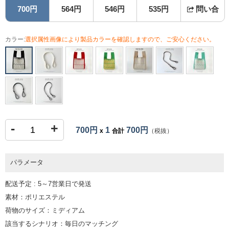
700円
564円
546円
535円
問い合
カラー:
選択属性画像により製品カラーを確認しますので、ご安心ください。
-
+
700円
1
700円
x
合計
（税抜）
パラメータ
配送予定 : 5～7営業日で発送
素材：ポリエステル
荷物のサイズ：ミディアム
該当するシナリオ：毎日のマッチング