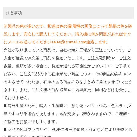
注意事項
※製品の色が多いので、私達は色の欄:属性の画像によって製品の色を確
認します。安心して購入してください。購入後に何か問題があればすぐ
にメールを送ってくださいsales@jcnmall.com連絡します。
弊社が取り扱っている商品は、自社の海外工場から直送しています。ご
入金が確認でき次第に商品を発送いたします。ご注文殺到時や、ご注文
数量、種類が多い場合は、発送が遅れる可能性がございます、ご了承く
ださい。ご注文商品の中に在庫がない商品につき、その商品のみキャン
セルさせていただき、在庫のある商品のみをまとめて発送させていただ
きます。また、ご注文後の商品追加や、内容変更、同梱などはお受付し
ておりません。
◼️ 海外⽣産のため、輸⼊・⽣産時に、擦り傷・バリ・歪み・色ムラ・少
量のホコリる場合があります。返品交換は出来かねますので、ご理解・
ご協⼒をお願い申し上げます。
◼️ 商品の⾊はブラウザや、PCモニターの環境・設定などにより実物と若