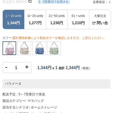
商品番号:
BB0053
1 - 3営業日で出荷され
在庫状況： ○
1 ~ 10 units
11~20 units
21~50 units
51 + units
大量注文
1,344円
1,277円
1,236円
1,210円
問い合
カラー:
選択属性画像により製品カラーを確認しますので、ご安心ください。
-
+
1,344円
1
1,344円
x
合計
（税抜）
パラメータ
配送予定 : 5～7営業日で発送
製品カテゴリー: ママバッグ
該当するシナリオ: ホームストレージ