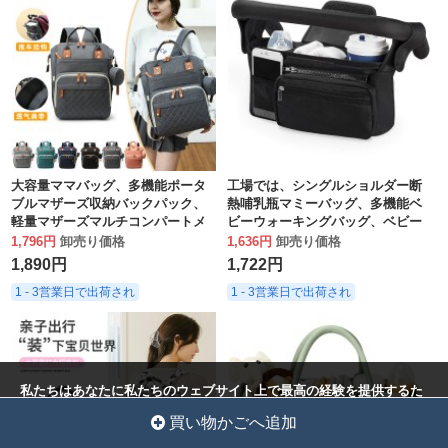
大容量ママバッグ、多機能ポータ
工場では、シングルショルダー断
ブルマザーズ収納バックパック、
熱哺乳瓶マミーバッグ、多機能ベ
軽量マザーズマルチコンパートメ
ビーウォーキングバッグ、ベビー
ントマザー＆ベビーバッグ外出時
カー断熱収納バッグを生産してい
1,796円
卸売り価格
1,636円
卸売り価格
ます
1,890円
1,722円
1 - 3営業日で出荷され
1 - 3営業日で出荷され
私たちはあなたに私たちのウェブサイト上で最高の経験を提供するた
めにクッキーを使用しています。
クッキー設定
全員を受け入れ
買い物かごへ追加