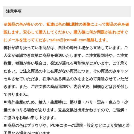
注意事項
※製品の色が多いので、私達は色の欄:属性の画像によって製品の色を確
認します。安心して購入してください。購入後に何か問題があればすぐ
にメールを送ってくださいsales@jcnmall.com連絡します。
弊社が取り扱っている商品は、自社の海外工場から直送しています。ご
入金が確認でき次第に商品を発送いたします。ご注文殺到時や、ご注文
数量、種類が多い場合は、発送が遅れる可能性がございます、ご了承く
ださい。ご注文商品の中に在庫がない商品につき、その商品のみキャン
セルさせていただき、在庫のある商品のみをまとめて発送させていただ
きます。また、ご注文後の商品追加や、内容変更、同梱などはお受付し
ておりません。
◼️ 海外⽣産のため、輸⼊・⽣産時に、擦り傷・バリ・歪み・色ムラ・少
量のホコリる場合があります。返品交換は出来かねますので、ご理解・
ご協⼒をお願い申し上げます。
◼️ 商品の⾊はブラウザや、PCモニターの環境・設定などにより実物と若
⼲異なる場合がございます。