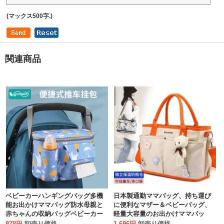
(マックス500字.)
関連商品
ベビーカーハンギングバッグ多機
日本製通勤ママバッグ、持ち運び
能お出かけママバッグ防水母親と
に便利なマザー＆ベビーバッグ、
赤ちゃんの収納バッグベビーカー
軽量大容量のお出かけママバッ
バッグ一般的な標準
グ、レディースキャンバストート
878円
卸売り価格
1,696円
卸売り価格