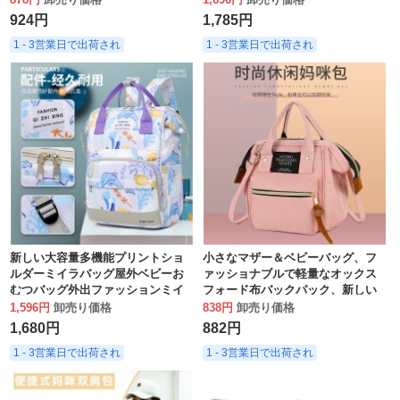
バッグ
924円
1,785円
1 - 3営業日で出荷され
1 - 3営業日で出荷され
新しい大容量多機能プリントショ
小さなマザー＆ベビーバッグ、フ
ルダーミイラバッグ屋外ベビーお
ァッショナブルで軽量なオックス
むつバッグ外出ファッションミイ
フォード布バックパック、新しい
ラバッグ
ママバッグ、小さな手持ちバッグ
1,596円
卸売り価格
838円
卸売り価格
1,680円
882円
1 - 3営業日で出荷され
1 - 3営業日で出荷され