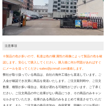
注意事項
※製品の色が多いので、私達は色の欄:属性の画像によって製品の色を確
認します。安心して購入してください。購入後に何か問題があればすぐ
にメールを送ってくださいsales@jcnmall.com連絡します。
弊社が取り扱っている商品は、自社の海外工場から直送しています。ご
入金が確認でき次第に商品を発送いたします。ご注文殺到時や、ご注文
数量、種類が多い場合は、発送が遅れる可能性がございます、ご了承く
ださい。ご注文商品の中に在庫がない商品につき、その商品のみキャン
セルさせていただき、在庫のある商品のみをまとめて発送させていただ
きます。また、ご注文後の商品追加や、内容変更、同梱などはお受付し