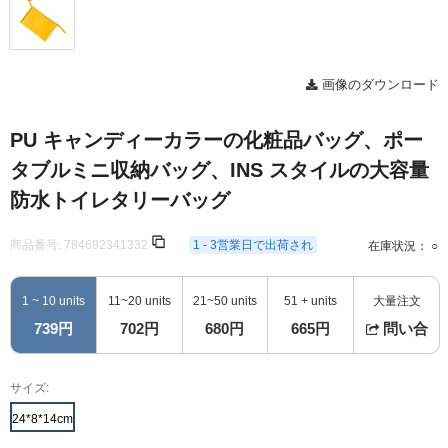
画像のダウンロード
PU キャンディーカラーの化粧品バッグ、ポー
タブルミニ収納バッグ、INS スタイルの大容量
防水トイレタリーバッグ
商品番号:
784682341332
1 - 3営業日で出荷され
在庫状況： ○
1 ~ 10 units
11~20 units
21~50 units
51 + units
大量注文
739円
702円
680円
665円
問い合
サイズ:
24*8*14cm