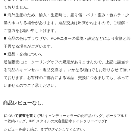
ておりません。
◼️ 海外⽣産のため、輸⼊・⽣産時に、擦り傷・バリ・歪み・色ムラ・少
量のホコリる場合があります。返品交換は出来かねますので、ご理解・
ご協⼒をお願い申し上げます。
◼️ 商品の⾊はブラウザや、PCモニターの環境・設定などにより実物と若
⼲異なる場合がございます。
◼️ 返品・交換について
通信販売には、クーリングオフの規定がありませんので、上記に該当す
る商品のキャンセル・返品交換は， いかなる理由でもお断りさせて頂い
ております。お客様のご都合による返品、交換につきましても、承って
いませんのでご了承ください。
商品レビューなし.
について審査を書く (
PU キャンディーカラーの化粧品バッグ、ポータブルミ
ニ収納バッグ、INS スタイルの大容量防水トイレタリーバッグ
):
レビューを書く前に、まずログインしてください。