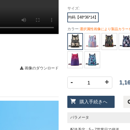
サイズ:
均码【48*36*14】
カラー:
選択属性画像により製品カラー
画像のダウンロード
-
+
1,
購入手続きへ
パラメータ
配送予定 : 5～7営業日で発送