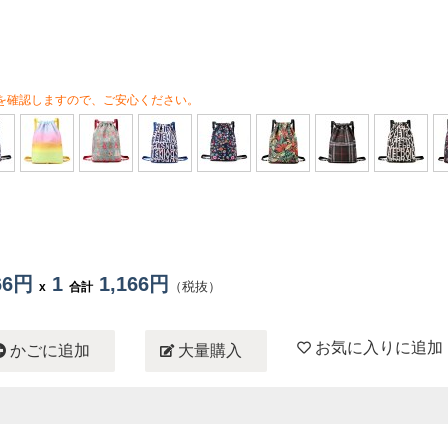
を確認しますので、ご安心ください。
166円
1
1,166円
（税抜）
x
合計
お気に入りに追加
かごに追加
大量購入