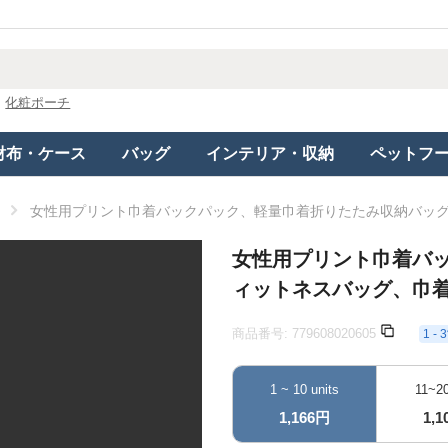
化粧ポーチ
財布・ケース
バッグ
インテリア・収納
ペットフ
女性用プリント巾着バックパック、軽量巾着折りたたみ収納バッ
女性用プリント巾着バ
ィットネスバッグ、巾
商品番号:
779608020605
1 
1 ~ 10 units
11~20
1,166円
1,