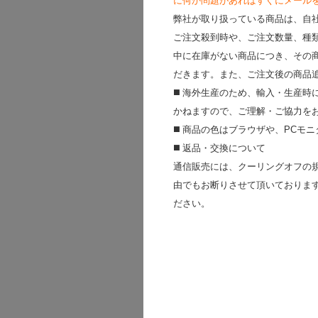
に何か問題があればすぐにメールを送って
弊社が取り扱っている商品は、自
ご注文殺到時や、ご注文数量、種
中に在庫がない商品につき、その
だきます。また、ご注文後の商品
◼️ 海外⽣産のため、輸⼊・⽣産
かねますので、ご理解・ご協⼒を
◼️ 商品の⾊はブラウザや、PC
◼️ 返品・交換について
通信販売には、クーリングオフの
由でもお断りさせて頂いておりま
ださい。