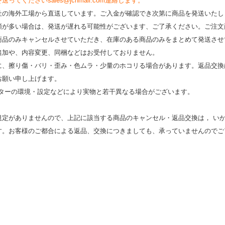
くださいsales@jcnmall.com連絡します。
社の海外工場から直送しています。ご入金が確認でき次第に商品を発送いたし
類が多い場合は、発送が遅れる可能性がございます、ご了承ください。ご注文
商品のみキャンセルさせていただき、在庫のある商品のみをまとめて発送させ
追加や、内容変更、同梱などはお受付しておりません。
時に、擦り傷・バリ・歪み・色ムラ・少量のホコリる場合があります。返品交換
お願い申し上げます。
モニターの環境・設定などにより実物と若⼲異なる場合がございます。
規定がありませんので、上記に該当する商品のキャンセル・返品交換は， い
す。お客様のご都合による返品、交換につきましても、承っていませんのでご