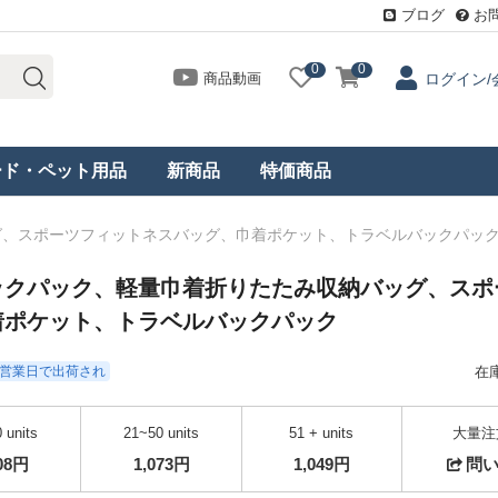
ブログ
お
0
0
商品動画
ログイン/
ード・ペット用品
新商品
特価商品
グ、スポーツフィットネスバッグ、巾着ポケット、トラベルバックパッ
ックパック、軽量巾着折りたたみ収納バッグ、スポ
着ポケット、トラベルバックパック
- 3営業日で出荷され
在
 units
21~50 units
51 + units
大量注
108円
1,073円
1,049円
問