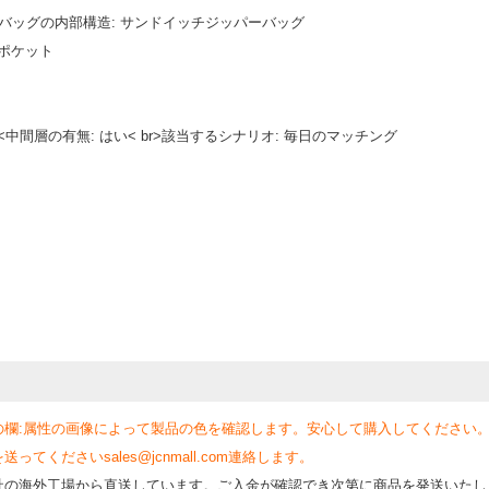
> バッグの内部構造: サンドイッチジッパーバッグ
ーポケット
中間層の有無: はい< br>該当するシナリオ: 毎日のマッチング
の欄:属性の画像によって製品の色を確認します。安心して購入してください
くださいsales@jcnmall.com連絡します。
社の海外工場から直送しています。ご入金が確認でき次第に商品を発送いたし