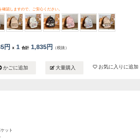
を確認しますので、ご安心ください。
835円
1
1,835円
（税抜）
x
合計
お気に入りに追加
かごに追加
大量購入
ポケット
グ