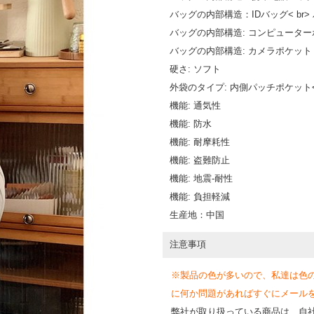
バッグの内部構造：IDバッグ< br
バッグの内部構造: コンピュータ
バッグの内部構造: カメラポケット
硬さ: ソフト
外袋のタイプ: 内側パッチポケット<
機能: 通気性
機能: 防水
機能: 耐摩耗性
機能: 盗難防止
機能: 地震-耐性
機能: 負担軽減
生産地：中国
注意事項
※製品の色が多いので、私達は色
に何か問題があればすぐにメールを送って
弊社が取り扱っている商品は、自