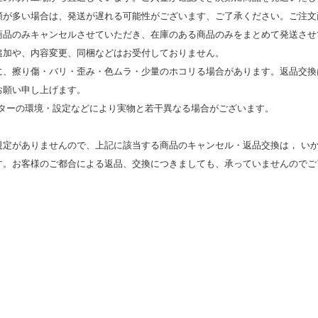
類が多い場合は、発送が遅れる可能性がございます、ご了承ください。ご注文
商品のみキャンセルさせていただき、在庫のある商品のみをまとめて発送させ
追加や、内容変更、同梱などはお受付しておりません。
時に、擦り傷・バリ・歪み・色ムラ・少量のホコリる場合があります。返品交換
お願い申し上げます。
モニターの環境・設定などにより実物と若⼲異なる場合がございます。
規定がありませんので、上記に該当する商品のキャンセル・返品交換は， い
す。お客様のご都合による返品、交換につきましても、承っていませんのでご