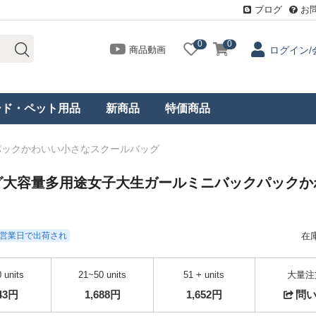
ブログ
お
0
0
商品動画
ログイン/
ード・ペット用品
新商品
特価商品
パックかわいい小さなスクールバッグ
グ大容量多用途女子大生ガールミニバックパックか
- 3営業日で出荷され
在
 units
21~50 units
51 + units
大量注
743円
1,688円
1,652円
問