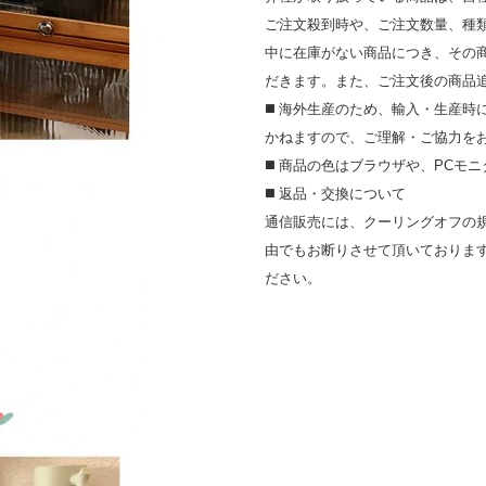
ご注文殺到時や、ご注文数量、種
中に在庫がない商品につき、その
だきます。また、ご注文後の商品
◼️ 海外⽣産のため、輸⼊・⽣産
かねますので、ご理解・ご協⼒を
◼️ 商品の⾊はブラウザや、PC
◼️ 返品・交換について
通信販売には、クーリングオフの
由でもお断りさせて頂いておりま
ださい。