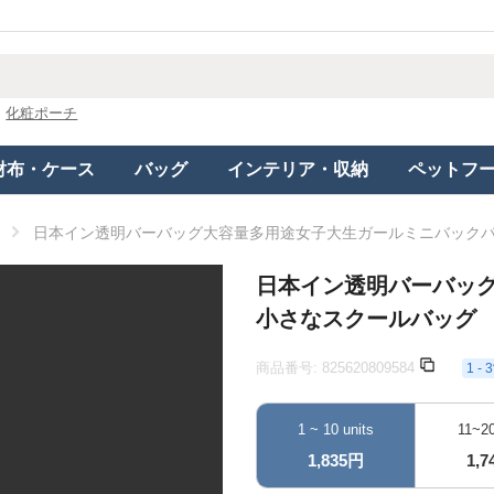
化粧ポーチ
財布・ケース
バッグ
インテリア・収納
ペットフ
日本イン透明バーバッグ大容量多用途女子大生ガールミニバック
日本イン透明バーバッ
小さなスクールバッグ
商品番号:
825620809584
1 
1 ~ 10 units
11~20
1,835円
1,