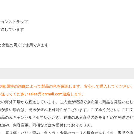
ションストラップ
に適しています
と女性の両方で使用できます
の欄:属性の画像によって製品の色を確認します。安心して購入してください
くださいsales@jcnmall.com連絡します。
社の海外工場から直送しています。ご入金が確認でき次第に商品を発送いたし
類が多い場合は、発送が遅れる可能性がございます、ご了承ください。ご注文
商品のみキャンセルさせていただき、在庫のある商品のみをまとめて発送させ
追加や、内容変更、同梱などはお受付しておりません。
時に、擦り傷・バリ・歪み・色ムラ・少量のホコリる場合があります。返品交換