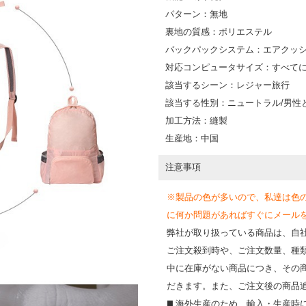
パターン：無地
裏地の質感：ポリエステル
バックパックシステム：エアクッ
対応コンピュータサイズ：すべて
該当するシーン：レジャー旅行
該当する性別：ニュートラル/男性
加工方法：縫製
生産地：中国
注意事項
※製品の色が多いので、私達は色
に何か問題があればすぐにメールを送って
弊社が取り扱っている商品は、自
ご注文殺到時や、ご注文数量、種
中に在庫がない商品につき、その
だきます。また、ご注文後の商品
◼️ 海外⽣産のため、輸⼊・⽣産