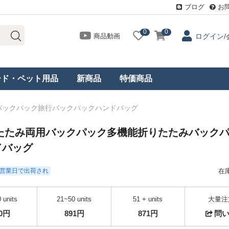
ブログ
お
0
0
商品動画
ログイン/
ード・ペット用品
新商品
特価商品
みバックパック旅行バックパックハンドバッグ
行折りたたみ両用バックパック多機能折りたたみバック
ドバッグ
- 3営業日で出荷され
在
 units
21~50 units
51 + units
大量注
20円
891円
871円
問