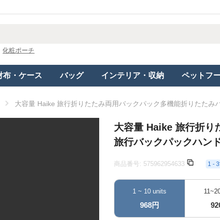
化粧ポーチ
財布・ケース
バッグ
インテリア・収納
ペットフ
大容量 Haike 旅行折りたたみ両用バックパック多機能折りたた
大容量 Haike 旅
旅行バックパックハン
商品番号:
575962954633
1 
1 ~ 10 units
11~20
968円
9