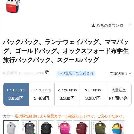
画像のダウンロード
バックパック、ランナウェイバッグ、ママバッ
グ、ゴールドバッグ、オックスフォード布学生
旅行バックパック、スクールバッグ
商品番号:
612975714266
1 - 3営業日で出荷され
在庫状況： ○
1 ~ 10 units
11~20 units
21~50 units
51 + units
大量注文
3,652円
3,469円
3,360円
3,287円
問い合
カラー:
選択属性画像により製品カラーを確認しますので、ご安心ください。