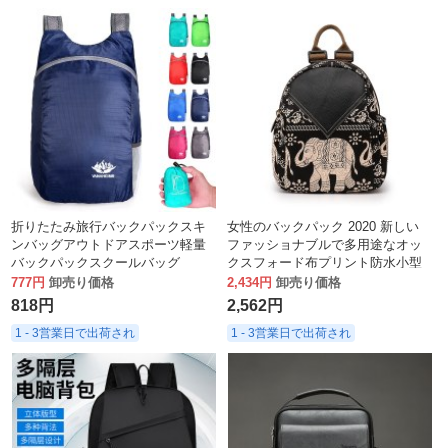
折りたたみ旅行バックパックスキ
女性のバックパック 2020 新しい
ンバッグアウトドアスポーツ軽量
ファッショナブルで多用途なオッ
バックパックスクールバッグ
クスフォード布プリント防水小型
バックパック
777円
卸売り価格
2,434円
卸売り価格
818円
2,562円
1 - 3営業日で出荷され
1 - 3営業日で出荷され