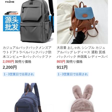
カジュアルバックパックメンズア
大容量 おしゃれ シンプル カジュ
ウトドアトラベルバックパック防
アルバッグ レディース 通勤 質感
水コンピュータバックパックファ
バックパック 外国風 レディースバ
ッショントラベルバッグ大学生ギ
ッグ 通勤 ショルダーバッグ
2,090円
卸売り価格
865円
卸売り価格
フト
2,200円
911円
1 - 3営業日で出荷され
1 - 3営業日で出荷され