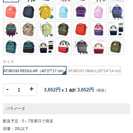
サイズ:
AT-B0193 REGULAR（40*27*17 cm）
AT-B0197 SMALL(35*24*14 cm)
-
+
3,652円
1
3,652円
x
合計
（税抜）
パラメータ
配送予定 : 5～7営業日で発送
容量：20L以下