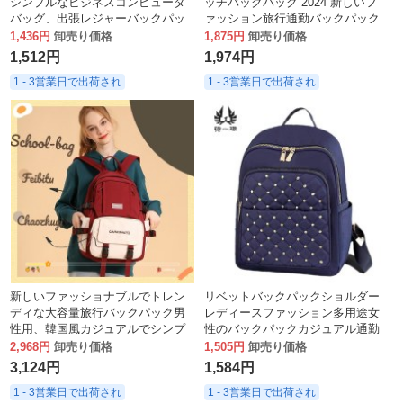
シンプルなビジネスコンピュータ
ッチバックパック 2024 新しいフ
バッグ、出張レジャーバックパッ
ァッション旅行通勤バックパック
ク
小さなスクールバッグ
1,436円
卸売り価格
1,875円
卸売り価格
1,512円
1,974円
1 - 3営業日で出荷され
1 - 3営業日で出荷され
新しいファッショナブルでトレン
リベットバックパックショルダー
ディな大容量旅行バックパック男
レディースファッション多用途女
性用、韓国風カジュアルでシンプ
性のバックパックカジュアル通勤
ルな女性用中学生ランドセル
大容量スクールバッグバッグ
2,968円
卸売り価格
1,505円
卸売り価格
3,124円
1,584円
1 - 3営業日で出荷され
1 - 3営業日で出荷され