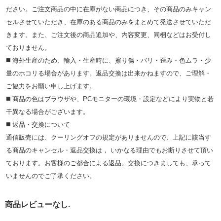
ださい。ご注文商品の中に在庫がない商品につき、その商品のみキャン
セルさせていただき、在庫のある商品のみをまとめて発送させていただ
きます。また、ご注文後の商品追加や、内容変更、同梱などはお受付し
ておりません。
◼️ 海外⽣産のため、輸⼊・⽣産時に、擦り傷・バリ・歪み・色ムラ・少
量のホコリる場合があります。返品交換は出来かねますので、ご理解・
ご協⼒をお願い申し上げます。
◼️ 商品の⾊はブラウザや、PCモニターの環境・設定などにより実物と若
⼲異なる場合がございます。
◼️ 返品・交換について
通信販売には、クーリングオフの規定がありませんので、上記に該当す
る商品のキャンセル・返品交換は， いかなる理由でもお断りさせて頂い
ております。お客様のご都合による返品、交換につきましても、承って
いませんのでご了承ください。
商品レビューなし.