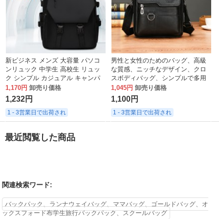
新ビジネス メンズ 大容量 パソコ
男性と女性のためのバッグ、高級
ンリュック 中学生 高校生 リュッ
な質感、ニッチなデザイン、クロ
ク シンプル カジュアル キャンパ
スボディバッグ、シンプルで多用
ス スクールバッグ
途、西洋スタイルのトラベルショ
1,170円
卸売り価格
1,045円
卸売り価格
ルダーバッグ
1,232円
1,100円
1 - 3営業日で出荷され
1 - 3営業日で出荷され
最近閲覧した商品
関連検索ワード:
バックパック、ランナウェイバッグ、ママバッグ、ゴールドバッグ、オ
ックスフォード布学生旅行バックパック、スクールバッグ