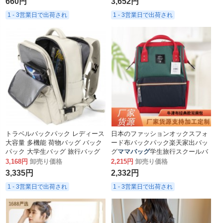
660円
3,652円
1 - 3営業日で出荷され
1 - 3営業日で出荷され
トラベルバックパック レディース
日本のファッションオックスフォ
大容量 多機能 荷物バッグ バック
ード布バックパック楽天家出バッ
パック 大学生バッグ 旅行バッグ
グ
ママバッグ
学生旅行スクールバ
ママバッグ
ッグ日本のスクールバッグ
3,168円
卸売り価格
2,215円
卸売り価格
3,335円
2,332円
1 - 3営業日で出荷され
1 - 3営業日で出荷され