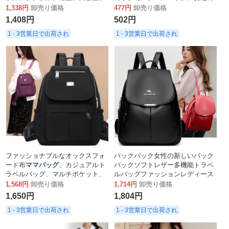
ビジネス通勤
ママバッグ
バックパ
通勤
ママバッグ
、女性の旅行用バ
1,338円
卸売り価格
477円
卸売り価格
ック
ックパック
1,408円
502円
1 - 3営業日で出荷され
1 - 3営業日で出荷され
ファッショナブルなオックスフォ
バックパック女性の新しいバック
ード布
ママバッグ
、カジュアルト
パックソフトレザー多機能トラベ
ラベルバッグ、マルチポケット、
ルバッグファッションレディース
大容量、ハイエンドレディースバ
バッグシンプルで多用途な
ママバ
1,568円
卸売り価格
1,714円
卸売り価格
ックパック
ッグ
1,650円
1,804円
1 - 3営業日で出荷され
1 - 3営業日で出荷され