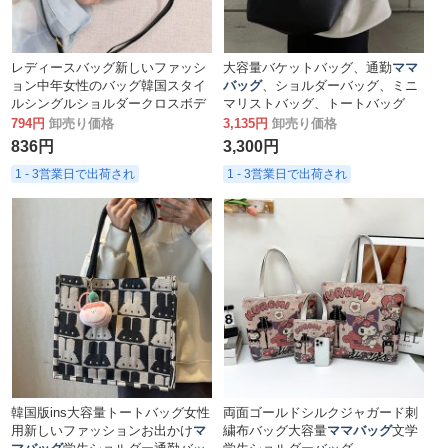
レディースバッグ新しいファッシ
大容量バケットバッグ、通勤
ママ
ョン中年女性のバッグ韓国スタイ
バッグ
、ショルダーバッグ、ミニ
ルシングルショルダークロスボデ
マリストバッグ、トートバッグ
ィバッグ大容量
ママバッグ
794円
卸売り価格
3,135円
卸売り価格
836円
3,300円
1 - 3営業日で出荷され
1 - 3営業日で出荷され
韓国版ins大容量トートバッグ女性
両面ゴールドシルクジャガード刺
用新しいファッションお出かけ
マ
繍布バッグ大容量
ママバッグ
文学