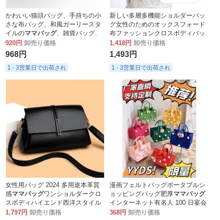
かわいい猫頭バッグ、手持ちの小
新しい多層多機能ショルダーバッ
さな布バッグ、和風ガーリースタ
グ女性のためのオックスフォード
イルの
ママバッグ
、雑貨バッグ、
布ファッションクロスボディバッ
収納バッグ
グトラベルバッグカジュアル
ママ
920円
卸売り価格
1,418円
卸売り価格
バッグ
968円
1,493円
1 - 3営業日で出荷され
1 - 3営業日で出荷され
女性用バッグ 2024 多用途本革質
漫画フェルトバッグポータブルシ
感
ママバッグ
ワンショルダークロ
ョッピングバッグ肥厚
ママバッグ
スボディハイエンド西洋スタイル
インターネット有名人 100 日宴会
三層大容量小さなスクエアバッグ
ギフトバッグお土産
1,797円
卸売り価格
368円
卸売り価格