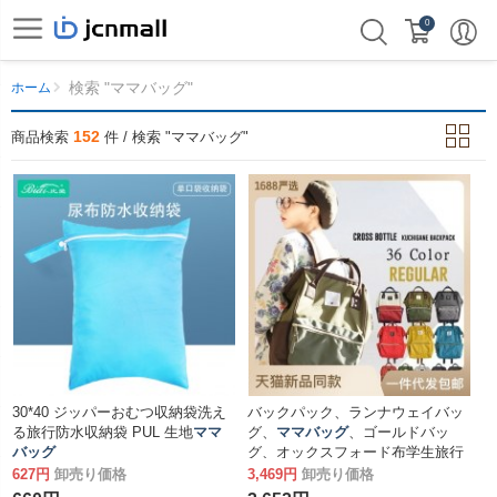
0
検索 "ママバッグ"
ホーム
152
商品検索
件 / 検索 "ママバッグ"
30*40 ジッパーおむつ収納袋洗え
バックパック、ランナウェイバッ
る旅行防水収納袋 PUL 生地
ママ
グ、
ママバッグ
、ゴールドバッ
バッグ
グ、オックスフォード布学生旅行
バックパック、スクールバッグ
627円
卸売り価格
3,469円
卸売り価格