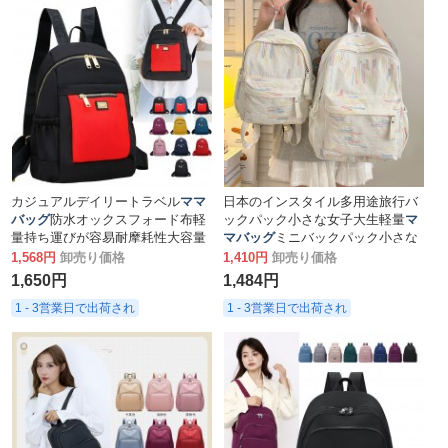
カジュアルデイリートラベル
ママ
日本のインスタイル多用途旅行バ
バッグ
防水オックスフォード布軽
ックパック小さな女子大生軽量
マ
量持ち運びが容易耐摩耗性大容量
マバッグ
ミニバックパック小さな
ファッショナブルな女性のバック
スクールバッグ
1,568円
卸売り価格
1,410円
卸売り価格
パック
1,650円
1,484円
1 - 3営業日で出荷され
1 - 3営業日で出荷され