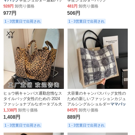
マバッグ
学生ショルダー通勤バッ
学生ショルダーバッグ
グ
928円
卸売り価格
481円
卸売り価格
977円
506円
1 - 3営業日で出荷され
1 - 3営業日で出荷され
ヒョウ柄キャンバス通勤怠惰なス
大容量のキャンバスバッグ女性の
タイルバッグ女性のための 2024
ための新しいファッションカジュ
ファッショナブルなポータブル大
アルシングルショルダー
ママバッ
容量シングルショルダー
ママバッ
グ
学生クラスのポータブル通勤バ
1,338円
卸売り価格
845円
卸売り価格
グ
クロスボディ
ッグ
1,408円
889円
1 - 3営業日で出荷され
1 - 3営業日で出荷され