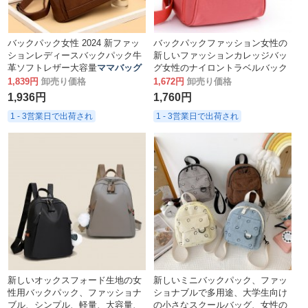
バックパック女性 2024 新ファッ
バックパックファッション女性の
ションレディースバックパック牛
新しいファッションカレッジバッ
革ソフトレザー大容量
ママバッグ
グ女性のナイロントラベルバック
パック
ママバッグ
1,839円
卸売り価格
1,672円
卸売り価格
1,936円
1,760円
1 - 3営業日で出荷され
1 - 3営業日で出荷され
新しいオックスフォード生地の女
新しいミニバックパック、ファッ
性用バックパック、ファッショナ
ショナブルで多用途、大学生向け
ブル、シンプル、軽量、大容量、
の小さなスクールバッグ、女性の