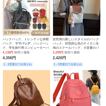
バックパック、トレンディな休暇
女性用の新しいスタイルのバック
バッグ、
ママバッグ
、バックパッ
パック、対照的な色のナイロン生
ク、学生旅行用コンピューターバ
地のスクールバッグ、大容量のバ
ックパック、スクールバッグ
ックパック、
ママバッグ
、学生バ
4,138円
卸売り価格
2,299円
卸売り価格
ッグ
4,356円
2,420円
1 - 3営業日で出荷され
1 - 3営業日で出荷され