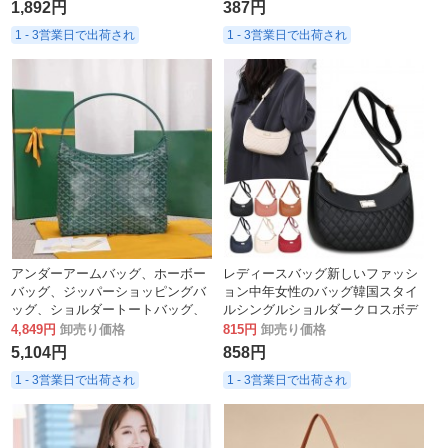
1,892円
387円
1 - 3営業日で出荷され
1 - 3営業日で出荷され
アンダーアームバッグ、ホーボー
レディースバッグ新しいファッシ
バッグ、ジッパーショッピングバ
ョン中年女性のバッグ韓国スタイ
ッグ、ショルダートートバッグ、
ルシングルショルダークロスボデ
マザーバッグ、トート
ママバッグ
ィバッグ大容量
ママバッグ
4,849円
卸売り価格
815円
卸売り価格
5,104円
858円
1 - 3営業日で出荷され
1 - 3営業日で出荷され