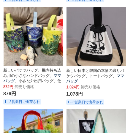
新しいバケツバッグ、機内持ち込
新しい日本と韓国の本物の織りバ
み用の小さなハンドバッグ、
ママ
ケツバッグ、トートバッグ、
ママ
バッグ
、小さな外出用バッグ、仕
バッグ
事用の手持ちランチバッグ
832円
卸売り価格
1,024円
卸売り価格
876円
1,078円
1 - 3営業日で出荷され
1 - 3営業日で出荷され