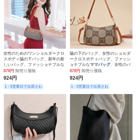
女性のためのワンショルダークロ
脇の下のバッグ、女性のショルダ
スボディ脇の下バッグ、新年の新
ークロスボディバッグ、ファッシ
しいバッグ、ファッショナブルな
ョナブルな
ママバッグ
、女性のバ
中年の
ママバッグ
ッグ
878円
卸売り価格
878円
卸売り価格
924円
924円
1 - 3営業日で出荷され
1 - 3営業日で出荷され