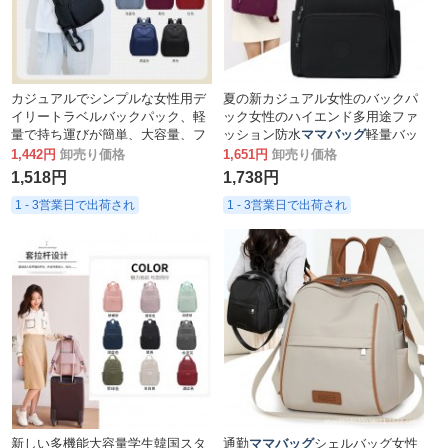
カジュアルでシンプルな女性用デ
夏の新カジュアル女性のバックパ
イリートラベルバックパック、軽
ック女性のハイエンド多用途ファ
量で持ち運びが簡単、大容量、フ
ッション防水
ママバッグ
軽量バッ
ァッショナブルな
ママバッグ
、防
クパック女性
1,442円
卸売り価格
1,651円
卸売り価格
水ナイロン布バッグ
1,518円
1,738円
1 - 3営業日で出荷され
1 - 3営業日で出荷され
新しい多機能大容量学生韓国スタ
通勤
ママバッグ
シェルバッグ女性