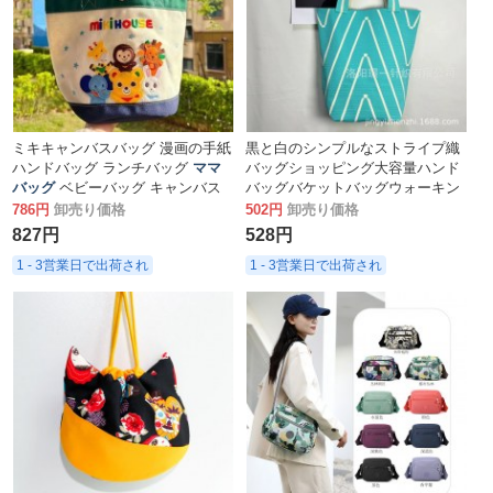
ミキキャンバスバッグ 漫画の手紙
黒と白のシンプルなストライプ織
ハンドバッグ ランチバッグ
ママ
バッグショッピング大容量ハンド
バッグ
ベビーバッグ キャンバス
バッグバケットバッグウォーキン
ポータブル 母親と赤ちゃんのバッ
グベビー
ママバッグ
786円
卸売り価格
502円
卸売り価格
グ 布バッグ
827円
528円
1 - 3営業日で出荷され
1 - 3営業日で出荷され