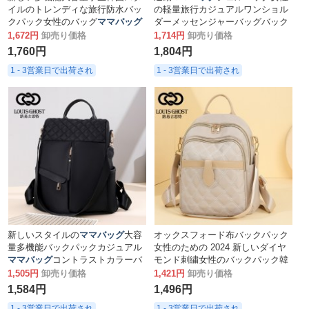
イルのトレンディな旅行防水バッ
の軽量旅行カジュアルワンショル
クパック女性のバッグ
ママバッグ
ダーメッセンジャーバッグバック
パック小さなバックパック女性
1,672円
卸売り価格
1,714円
卸売り価格
1,760円
1,804円
1 - 3営業日で出荷され
1 - 3営業日で出荷され
新しいスタイルの
ママバッグ
大容
オックスフォード布バックパック
量多機能バックパックカジュアル
女性のための 2024 新しいダイヤ
ママバッグ
コントラストカラーバ
モンド刺繍女性のバックパック韓
ックパック
国語バージョン多用途大容量
ママ
1,505円
卸売り価格
1,421円
卸売り価格
バッグ
1,584円
1,496円
1 - 3営業日で出荷され
1 - 3営業日で出荷され