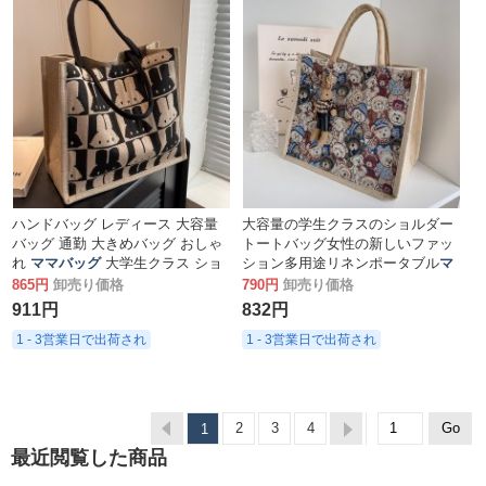
ハンドバッグ レディース 大容量
大容量の学生クラスのショルダー
バッグ 通勤 大きめバッグ おしゃ
トートバッグ女性の新しいファッ
れ
ママバッグ
大学生クラス ショ
ション多用途リネンポータブル
マ
ルダートートバッグ
マバッグ
865円
卸売り価格
790円
卸売り価格
911円
832円
1 - 3営業日で出荷され
1 - 3営業日で出荷され
2
3
4
1
最近閲覧した商品