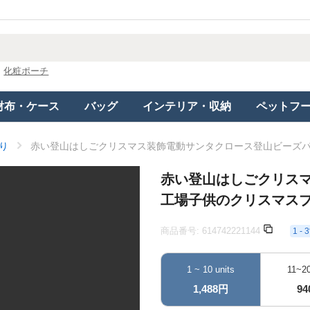
化粧ポーチ
財布・ケース
バッグ
インテリア・収納
ペットフ
り
赤い登山はしごクリスマス装飾電動サンタクロース登山ビーズ
赤い登山はしごクリス
工場子供のクリスマス
商品番号:
614742221144
1 
1 ~ 10 units
11~20
1,488円
9