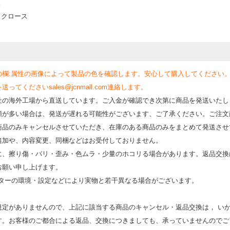
ス
タクロース
の欄:属性の画像によって製品の色を確認します。安心して購入してください
くださいsales@jcnmall.com連絡します。
社の海外工場から直送しています。ご入金が確認でき次第に商品を発送いたし
類が多い場合は、発送が遅れる可能性がございます、ご了承ください。ご注文
商品のみキャンセルさせていただき、在庫のある商品のみをまとめて発送させ
追加や、内容変更、同梱などはお受付しておりません。
時に、擦り傷・バリ・歪み・色ムラ・少量のホコリる場合があります。返品交換
お願い申し上げます。
モニターの環境・設定などにより実物と若⼲異なる場合がございます。
規定がありませんので、上記に該当する商品のキャンセル・返品交換は， い
す。お客様のご都合による返品、交換につきましても、承っていませんのでご