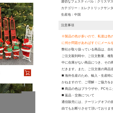
適切なフェスティバル：クリスマ
カテゴリー：エレクトリックサン
生産地：中国
注意事項
※製品の色が多いので、私達は色
に何か問題があればすぐにメールを送って
弊社が取り扱っている商品は、自
ご注文殺到時や、ご注文数量、種
中に在庫がない商品につき、その
だきます。また、ご注文後の商品
◼️ 海外⽣産のため、輸⼊・⽣産
かねますので、ご理解・ご協⼒を
◼️ 商品の⾊はブラウザや、PC
◼️ 返品・交換について
通信販売には、クーリングオフの
由でもお断りさせて頂いておりま