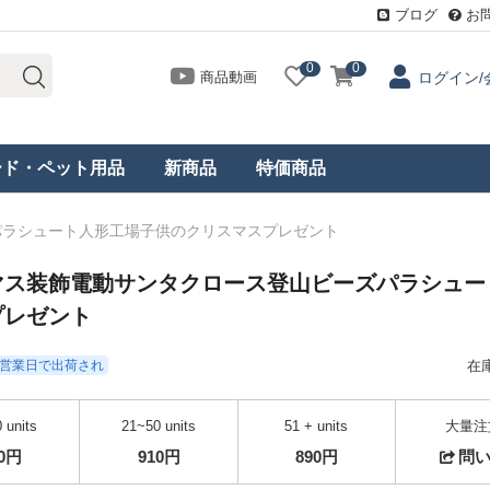
ブログ
お
0
0
商品動画
ログイン/
ード・ペット用品
新商品
特価商品
パラシュート人形工場子供のクリスマスプレゼント
マス装飾電動サンタクロース登山ビーズパラシュー
プレゼント
- 3営業日で出荷され
在
 units
21~50 units
51 + units
大量注
40円
910円
890円
問