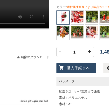
カラー:
選択属性画像により製品カラー
-
+
1,
画像のダウンロード
購入手続きへ
パラメータ
配送予定 : 5～7営業日で発送
素材：ポリエステル
素材：布