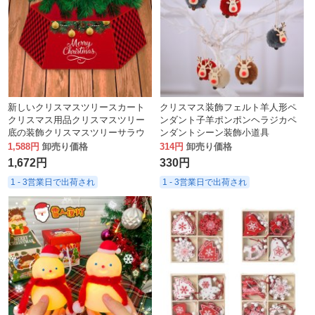
新しいクリスマスツリースカート
クリスマス装飾フェルト羊人形ペ
クリスマス用品クリスマスツリー
ンダント子羊ポンポンヘラジカペ
底の装飾クリスマスツリーサラウ
ンダントシーン装飾小道具
ンドボーダー
1,588円
卸売り価格
314円
卸売り価格
1,672円
330円
1 - 3営業日で出荷され
1 - 3営業日で出荷され