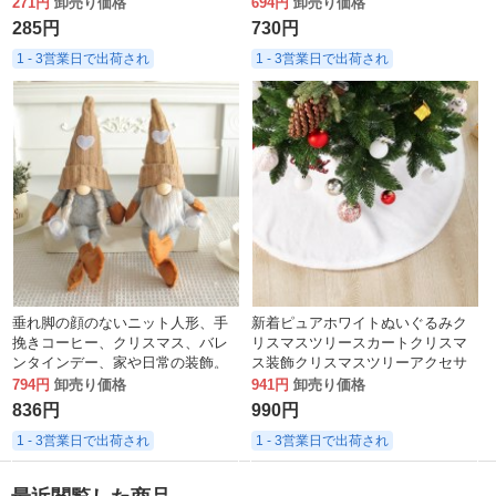
ラスチックボールシェルクリスマ
繍装飾 クリスマスブロンズストッ
271円
卸売り価格
694円
卸売り価格
スボール装飾
キング
285円
730円
1 - 3営業日で出荷され
1 - 3営業日で出荷され
垂れ脚の顔のないニット人形、手
新着ピュアホワイトぬいぐるみク
挽きコーヒー、クリスマス、バレ
リスマスツリースカートクリスマ
ンタインデー、家や日常の装飾。
ス装飾クリスマスツリーアクセサ
リー
794円
卸売り価格
941円
卸売り価格
836円
990円
1 - 3営業日で出荷され
1 - 3営業日で出荷され