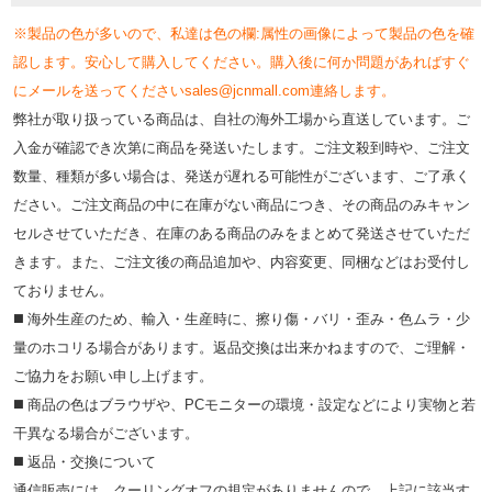
※製品の色が多いので、私達は色の欄:属性の画像によって製品の色を確
認します。安心して購入してください。購入後に何か問題があればすぐ
にメールを送ってくださいsales@jcnmall.com連絡します。
弊社が取り扱っている商品は、自社の海外工場から直送しています。ご
入金が確認でき次第に商品を発送いたします。ご注文殺到時や、ご注文
数量、種類が多い場合は、発送が遅れる可能性がございます、ご了承く
ださい。ご注文商品の中に在庫がない商品につき、その商品のみキャン
セルさせていただき、在庫のある商品のみをまとめて発送させていただ
きます。また、ご注文後の商品追加や、内容変更、同梱などはお受付し
ておりません。
◼️ 海外⽣産のため、輸⼊・⽣産時に、擦り傷・バリ・歪み・色ムラ・少
量のホコリる場合があります。返品交換は出来かねますので、ご理解・
ご協⼒をお願い申し上げます。
◼️ 商品の⾊はブラウザや、PCモニターの環境・設定などにより実物と若
⼲異なる場合がございます。
◼️ 返品・交換について
通信販売には、クーリングオフの規定がありませんので、上記に該当す