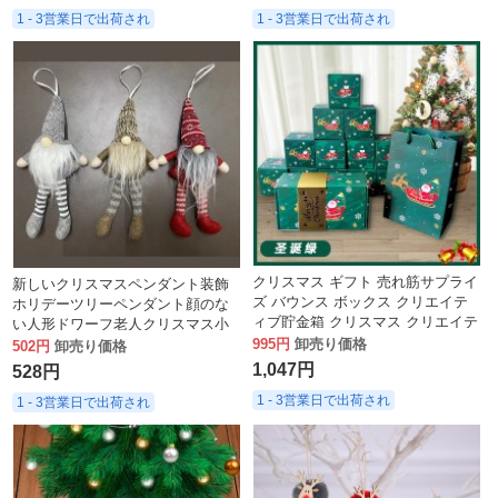
1 - 3営業日で出荷され
1 - 3営業日で出荷され
クリスマス ギフト 売れ筋サプライ
新しいクリスマスペンダント装飾
ズ バウンス ボックス クリエイテ
ホリデーツリーペンダント顔のな
ィブ貯金箱 クリスマス クリエイテ
い人形ドワーフ老人クリスマス小
ィブ ギフト在庫あり
995円
卸売り価格
さなペンダント
502円
卸売り価格
1,047円
528円
1 - 3営業日で出荷され
1 - 3営業日で出荷され