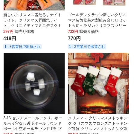
新しいクリスマス雪だるまナイト
ゴールデンクラウン新しいクリス
ライト、クリスマス雰囲気ライ
マス装飾塗装木製組み合わせセッ
ト、クリエイティブミニデスクト
ト天使ヘラジカクリスマスツリー
ップオーナメント、女の子へのギ
装飾小さなペンダント
397円
卸売り価格
732円
卸売り価格
フト
418円
770円
1 - 3営業日で出荷され
1 - 3営業日で出荷され
3-16 センチメートルアクリルボー
クリスマス クリスマスストッキン
ル吊り穴なし透明ボールラウンド
グ クリスマスブロンズストッキン
ボール中空ボールラウンド PS プ
グ装飾 クリスマスストッキング刺