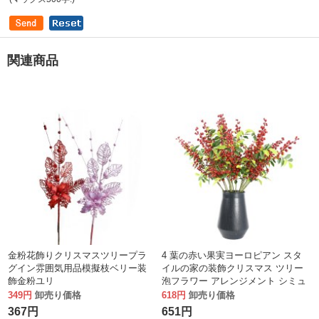
関連商品
金粉花飾りクリスマスツリープラ
4 葉の赤い果実ヨーロピアン スタ
グイン雰囲気用品模擬枝ベリー装
イルの家の装飾クリスマス ツリー
飾金粉ユリ
泡フラワー アレンジメント シミュ
レーション花フォーチュン フルー
349円
卸売り価格
618円
卸売り価格
ツ
367円
651円