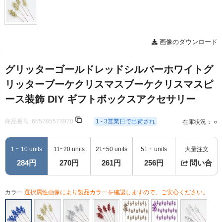
画像のダウンロード
グリッターゴールドレッドシルバーホワイトグ
リッターブーケクリスマスブーケクリスマスピ
ース装飾 DIY ギフトボックスアクセサリー
商品番号:
655785573970
1 - 3営業日で出荷され
在庫状況： ○
1 ~ 10 units
11~20 units
21~50 units
51 + units
大量注文
284円
270円
261円
256円
問い合
カラー:
選択属性画像により製品カラーを確認しますので、ご安心ください。