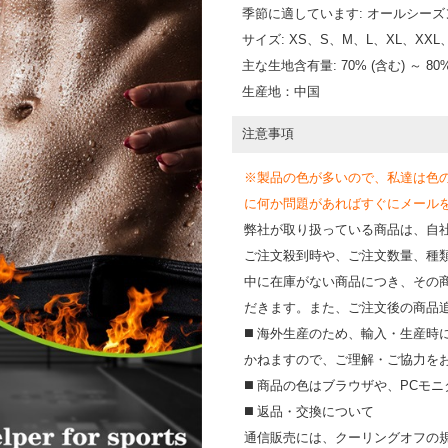
季節に適しています: オールシー
サイズ: XS、S、M、L、XL、XXL、
主な生地含有量: 70% (含む) ～ 80
生産地：中国
注意事項
※製品の色が多いので、私達は色
に何か問題があればすぐにメールを送って
弊社が取り扱っている商品は、自
ご注文殺到時や、ご注文数量、種
中に在庫がない商品につき、その
だきます。また、ご注文後の商品
◼️ 海外⽣産のため、輸⼊・⽣産
かねますので、ご理解・ご協⼒を
◼️ 商品の⾊はブラウザや、PC
◼️ 返品・交換について
通信販売には、クーリングオフの