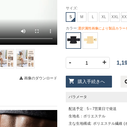
サイズ:
S
M
L
XL
XXL
XX
カラー:
選択属性画像により製品カラー
-
+
1,
画像のダウンロード
購入手続きへ
パラメータ
配送予定 : 5～7営業日で発送
生地名：ポリエステル
主な生地構成: ポリエステル繊維 (