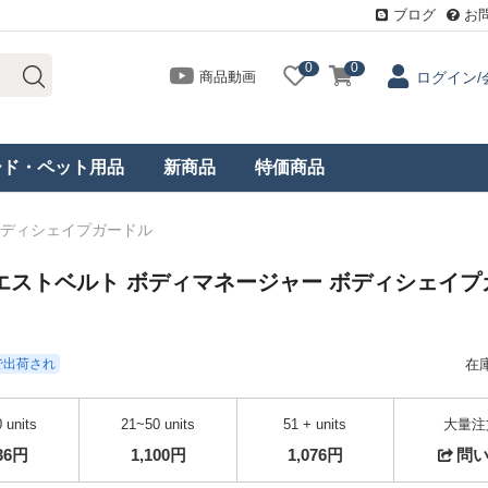
ブログ
お
0
0
商品動画
ログイン/
ード・ペット用品
新商品
特価商品
ボディシェイプガードル
エストベルト ボディマネージャー ボディシェイプ
日で出荷され
在
 units
21~50 units
51 + units
大量注
136円
1,100円
1,076円
問