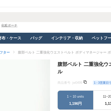
化粧ポーチ
財布・ケース
バッグ
インテリア・収納
ペットフ
フター
腹部ベルト 二重強化ウエストベルト ボディマネージャー 
腹部ベルト 二重強化ウ
ル
商品番号:
jw0499
1 - 3営業
1 ~ 10 units
11~20
1,196円
1,