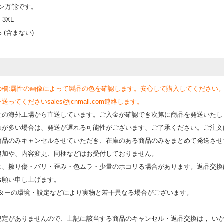
ズン万能です。
3XL
% (含まない)
の欄:属性の画像によって製品の色を確認します。安心して購入してください
くださいsales@jcnmall.com連絡します。
社の海外工場から直送しています。ご入金が確認でき次第に商品を発送いたし
類が多い場合は、発送が遅れる可能性がございます、ご了承ください。ご注文
商品のみキャンセルさせていただき、在庫のある商品のみをまとめて発送させ
追加や、内容変更、同梱などはお受付しておりません。
時に、擦り傷・バリ・歪み・色ムラ・少量のホコリる場合があります。返品交換
お願い申し上げます。
モニターの環境・設定などにより実物と若⼲異なる場合がございます。
規定がありませんので、上記に該当する商品のキャンセル・返品交換は， い