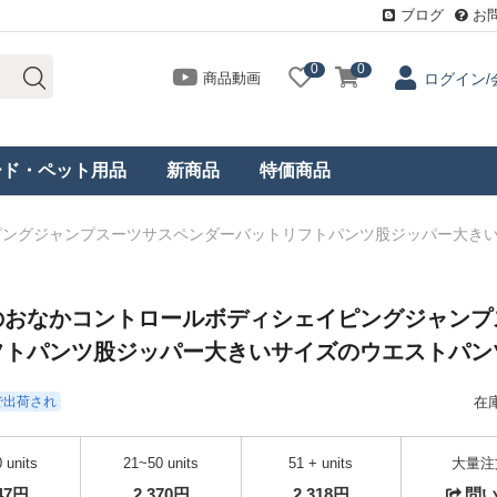
ブログ
お
0
0
商品動画
ログイン/
ード・ペット用品
新商品
特価商品
ピングジャンプスーツサスペンダーバットリフトパンツ股ジッパー大き
のおなかコントロールボディシェイピングジャンプ
フトパンツ股ジッパー大きいサイズのウエストパン
日で出荷され
在
 units
21~50 units
51 + units
大量注
447円
2,370円
2,318円
問