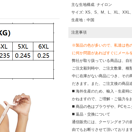
主な生地構成: ナイロン
サイズ: XS、S、M、L、XL、XXL、
生産地：中国
注意事項
※製品の色が多いので、私達は色
に何か問題があればすぐにメールを送って
弊社が取り扱っている商品は、自
ご注文殺到時や、ご注文数量、種
中に在庫がない商品につき、その
だきます。また、ご注文後の商品
◼️ 海外⽣産のため、輸⼊・⽣産
かねますので、ご理解・ご協⼒を
◼️ 商品の⾊はブラウザや、PC
◼️ 返品・交換について
通信販売には、クーリングオフの
由でもお断りさせて頂いておりま