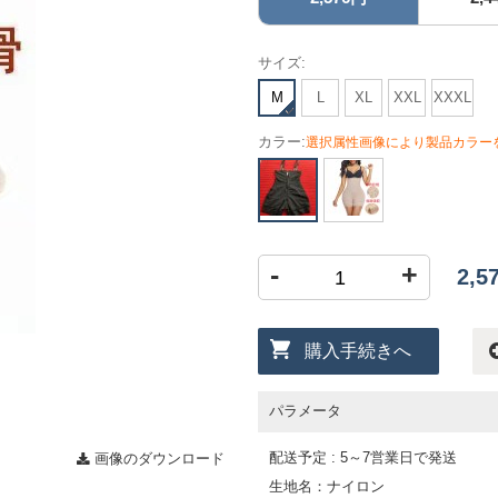
サイズ:
M
L
XL
XXL
XXXL
カラー:
選択属性画像により製品カラー
-
+
2,
購入手続きへ
パラメータ
配送予定 : 5～7営業日で発送
画像のダウンロード
生地名：ナイロン