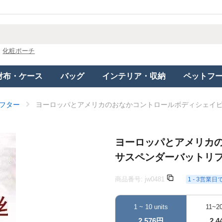
化粧ポーチ
財布・ケース
バッグ
インテリア・収納
ペットフ
フター
ヨーロッパとアメリカのおなかコントロールボディシェイ
ヨーロッパとアメリカ
サスペンダーバットリ
商品番号:
jw0481
1 - 3営業
1 ~ 10 units
11~20
2,576円
2,