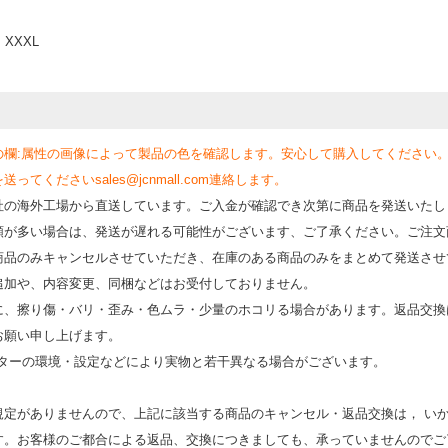
XXXL
の欄:属性の画像によって製品の色を確認します。安心して購入してください
くださいsales@jcnmall.com連絡します。
社の海外工場から直送しています。ご入金が確認でき次第に商品を発送いたし
類が多い場合は、発送が遅れる可能性がございます、ご了承ください。ご注文
商品のみキャンセルさせていただき、在庫のある商品のみをまとめて発送させ
追加や、内容変更、同梱などはお受付しておりません。
時に、擦り傷・バリ・歪み・色ムラ・少量のホコリる場合があります。返品交換
お願い申し上げます。
モニターの環境・設定などにより実物と若⼲異なる場合がございます。
規定がありませんので、上記に該当する商品のキャンセル・返品交換は， い
す。お客様のご都合による返品、交換につきましても、承っていませんのでご