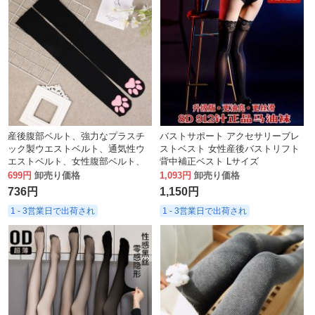
産後腹部ベルト、強力なプラスチ
バストサポート アクセサリーブレ
ック製ウエストベルト、通気性ウ
ストベスト 女性産後バストリフト
エストベルト、女性腹部ベルト、
背中補正ベスト Lサイズ
腹部ベルト
699円
卸売り価格
1,093円
卸売り価格
736円
1,150円
1 - 3営業日で出荷され
1 - 3営業日で出荷され