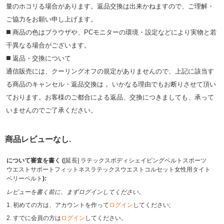
量のホコリる場合があります。返品交換は出来かねますので、ご理解・
ご協⼒をお願い申し上げます。
◼️ 商品の⾊はブラウザや、PCモニターの環境・設定などにより実物と若
⼲異なる場合がございます。
◼️ 返品・交換について
通信販売には、クーリングオフの規定がありませんので、上記に該当す
る商品のキャンセル・返品交換は， いかなる理由でもお断りさせて頂い
ております。お客様のご都合による返品、交換につきましても、承って
いませんのでご了承ください。
商品レビューなし.
について審査を書く (
[延長] ラテックスボディシェイピングベルトスポーツ
ウエストサポートフィットネスラテックスウエストコルセット女性用タイト
ベリーベルト
):
レビューを書く前に、まずログインしてください。
1. 初めての方は、アカウントを作って
ログイン
してください;
2. すでに会員の方は
ログイン
してください。