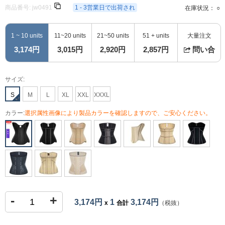
商品番号:
jw0491
1 - 3営業日で出荷され
在庫状況： ○
1 ~ 10 units
11~20 units
21~50 units
51 + units
大量注文
3,174円
3,015円
2,920円
2,857円
問い合
サイズ:
S
M
L
XL
XXL
XXXL
カラー:
選択属性画像により製品カラーを確認しますので、ご安心ください。
-
+
3,174円
1
3,174円
x
合計
（税抜）