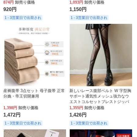
ズ Tバックブリーフサスペンダー
874円
卸売り価格
1,093円
卸売り価格
ボディスーツ
920円
1,150円
1 - 3営業日で出荷され
1 - 3営業日で出荷され
産褥腹帯 3点セット 母子腹帯 正常
新しいレース腹部ベルト W 字型胸
分娩・帝王切開兼用
サポート通気性メッシュ強力なウ
エストコルセットブレストジッパ
ーシェイプウェア砂時計ウエスト
1,398円
卸売り価格
1,355円
卸売り価格
1,472円
1,426円
1 - 3営業日で出荷され
1 - 3営業日で出荷され