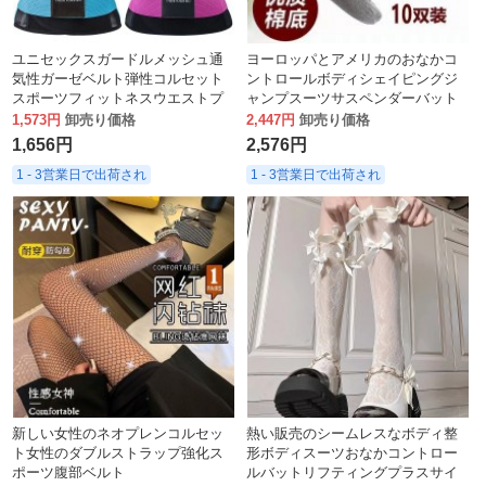
ユニセックスガードルメッシュ通
ヨーロッパとアメリカのおなかコ
気性ガーゼベルト弾性コルセット
ントロールボディシェイピングジ
スポーツフィットネスウエストプ
ャンプスーツサスペンダーバット
ロテクター腹部ベルトウエストク
リフトパンツ股ジッパー大きいサ
1,573円
卸売り価格
2,447円
卸売り価格
リップ
イズのウエストパンツ
1,656円
2,576円
1 - 3営業日で出荷され
1 - 3営業日で出荷され
新しい女性のネオプレンコルセッ
熱い販売のシームレスなボディ整
ト女性のダブルストラップ強化ス
形ボディスーツおなかコントロー
ポーツ腹部ベルト
ルバットリフティングプラスサイ