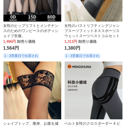
女性のヒップリフトとメンテナン
女性のバストリフティングジャン
スのためのワンピースのボディシ
プスーツフィットネススポーツス
ェイプ衣服。
ウェットスーツベストコルセット
ウエストリフティングワンピース
1,486円
卸売り価格
1,311円
卸売り価格
ボディシェイピングスーツ
1,564円
1,380円
1 - 3営業日で出荷され
1 - 3営業日で出荷され
シェイプトップ、痩身、お腹を減
ベルト女性のクロスボーダー 4 ピ