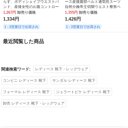
らす、ボディシェイプウエストバ
ース産後腹部ベルト通気性スーツ
ンド、産後女性のお腹コントロー
自然分娩帝王切開ウエスト整形ベ
ル、胸をサポートするベスト、薄
ルト
1,267円
卸売り価格
1,355円
卸売り価格
いスタイル、背中に最適
1,334円
1,426円
1 - 3営業日で出荷され
1 - 3営業日で出荷され
最近閲覧した商品
関連検索ワード:
レディース 靴下・レッグウェア
コンビニ レディース 靴下
サンダル レディース 靴下
フォーマル レディース 靴下
ジェラートピケ レディース 靴下
卸売 レディース 靴下・レッグウェア