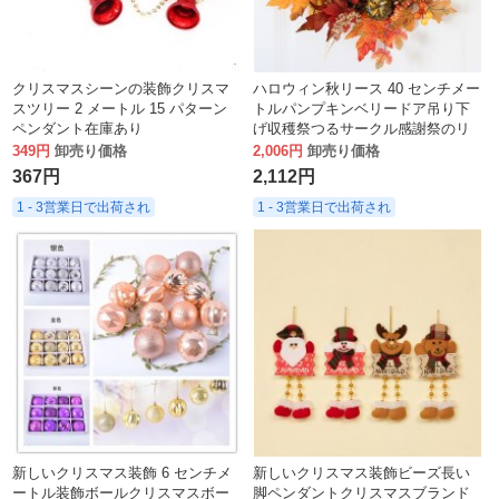
クリスマスシーンの装飾クリスマ
ハロウィン秋リース 40 センチメー
スツリー 2 メートル 15 パターン
トルパンプキンベリードア吊り下
ペンダント在庫あり
げ収穫祭つるサークル感謝祭のリ
ース
349円
卸売り価格
2,006円
卸売り価格
367円
2,112円
1 - 3営業日で出荷され
1 - 3営業日で出荷され
新しいクリスマス装飾 6 センチメ
新しいクリスマス装飾ビーズ長い
ートル装飾ボールクリスマスボー
脚ペンダントクリスマスブランド