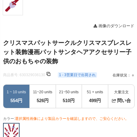
画像のダウンロード
クリスマスパットサークルクリスマスブレスレ
ット装飾漫画パットサンタヘアアクセサリー子
供のおもちゃの装飾
商品番号:
630329036130
1 - 3営業日で出荷され
在庫状況： ○
1 ~ 10 units
11~20 units
21~50 units
51 + units
大量注文
554円
526円
510円
499円
問い合
カラー:
選択属性画像により製品カラーを確認しますので、ご安心ください。