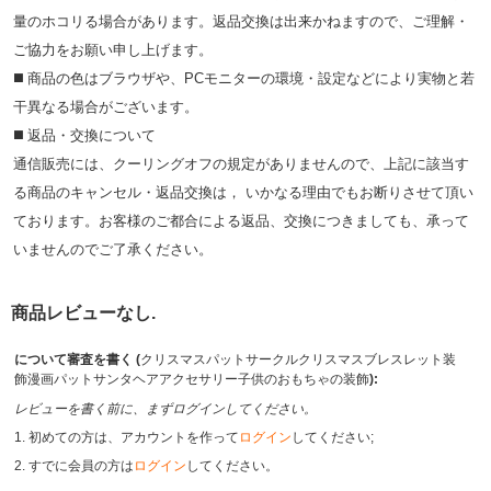
量のホコリる場合があります。返品交換は出来かねますので、ご理解・
ご協⼒をお願い申し上げます。
◼️ 商品の⾊はブラウザや、PCモニターの環境・設定などにより実物と若
⼲異なる場合がございます。
◼️ 返品・交換について
通信販売には、クーリングオフの規定がありませんので、上記に該当す
る商品のキャンセル・返品交換は， いかなる理由でもお断りさせて頂い
ております。お客様のご都合による返品、交換につきましても、承って
いませんのでご了承ください。
商品レビューなし.
について審査を書く (
クリスマスパットサークルクリスマスブレスレット装
飾漫画パットサンタヘアアクセサリー子供のおもちゃの装飾
):
レビューを書く前に、まずログインしてください。
1. 初めての方は、アカウントを作って
ログイン
してください;
2. すでに会員の方は
ログイン
してください。