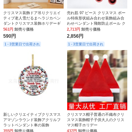
クリスマス装飾ドア吊りクリエイ
売れ筋 97 ピース クリスマス ボー
ティブ老人雪だるまヘラジカペン
ル特殊形状組み合わせ装飾組み合
ダントクリスマス装飾ホリデーギ
わせペンダント飛散防止ボール ク
フトシーンアレンジメント
リスマス デコレーション セット
561円
卸売り価格
2,713円
卸売り価格
590円
2,856円
1 - 3営業日で出荷され
1 - 3営業日で出荷され
新しいクリエイティブクリスマス
クリスマス帽子普通の不織布クリ
アマゾンラウンド装飾アクリルフ
スマス装飾帽子子供大人のクリス
ラットペンダント車の装飾
マス帽子ホリデー
355円
卸売り価格
437円
卸売り価格