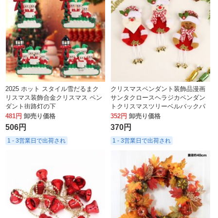
2025 ホット スタイル雪だるまク
クリスマスペンダント装飾品漫画
リスマス装飾合金クリスマス ペン
サンタクロースヘラジカペンダン
ダント街路灯の下
トクリスマスツリーベルバックパ
ック携帯電話ペンダント
481円
卸売り価格
352円
卸売り価格
506円
370円
1 - 3営業日で出荷され
1 - 3営業日で出荷され