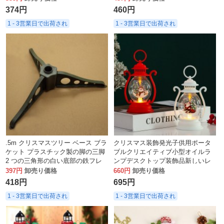
374円
460円
1 - 3営業日で出荷され
1 - 3営業日で出荷され
.5m クリスマスツリー ベース ブラ
クリスマス装飾発光子供用ポータ
ケット プラスチック製の脚の三脚
ブルクリエイティブ小型オイルラ
2 つの三角形の白い底部の鉄フレ
ンプデスクトップ装飾品新しいレ
ーム。
イアウト小道具吊り装飾
397円
卸売り価格
660円
卸売り価格
418円
695円
1 - 3営業日で出荷され
1 - 3営業日で出荷され