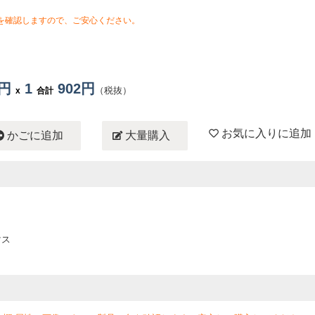
を確認しますので、ご安心ください。
2円
1
902円
（税抜）
x
合計
お気に入りに追加
かごに追加
大量購入
マス