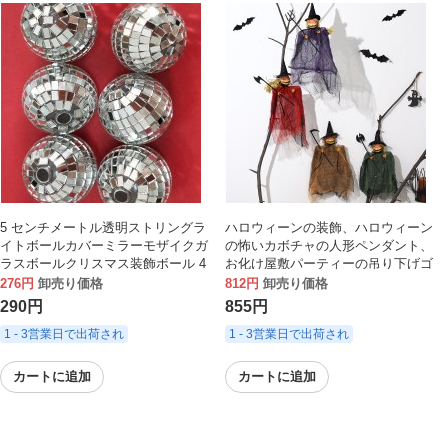
5 センチメートル透明ストリングラ
ハロウィーンの装飾、ハロウィーン
イトボールカバーミラーモザイクガ
の怖いカボチャの人形ペンダント、
ラスボールクリスマス装飾ボール 4
お化け屋敷パーティーの吊り下げゴ
センチメートルプラスチック反射ボ
ースト小道具。
276円
卸売り価格
812円
卸売り価格
ール
290円
855円
1 - 3営業日で出荷され
1 - 3営業日で出荷され
カートに追加
カートに追加