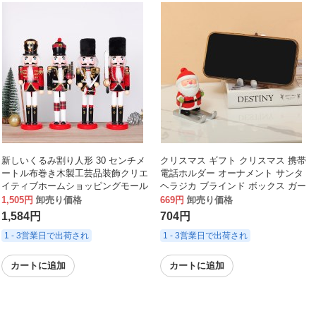
新しいくるみ割り人形 30 センチメ
クリスマス ギフト クリスマス 携帯
ートル布巻き木製工芸品装飾クリエ
電話ホルダー オーナメント サンタ
イティブホームショッピングモール
ヘラジカ ブラインド ボックス ガー
クリスマス装飾品
ル ハート タブレット ホルダー ギフ
1,505円
卸売り価格
669円
卸売り価格
ト
1,584円
704円
1 - 3営業日で出荷され
1 - 3営業日で出荷され
カートに追加
カートに追加