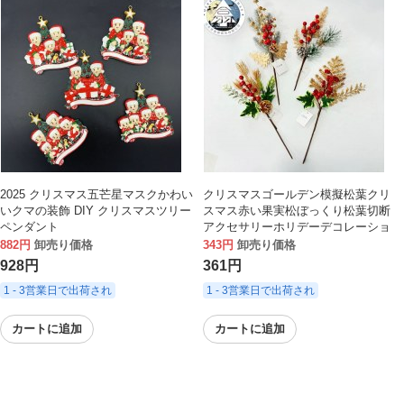
2025 クリスマス五芒星マスクかわい
クリスマスゴールデン模擬松葉クリ
いクマの装飾 DIY クリスマスツリー
スマス赤い果実松ぼっくり松葉切断
ペンダント
アクセサリーホリデーデコレーショ
ン
882円
卸売り価格
343円
卸売り価格
928円
361円
1 - 3営業日で出荷され
1 - 3営業日で出荷され
カートに追加
カートに追加