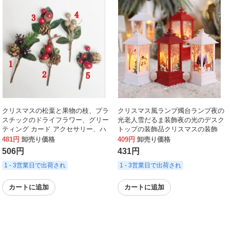
クリスマスの松葉と果物の枝、プラ
クリスマス風ランプ燭台ランプ夜の
スチックのドライフラワー、グリー
光老人雪だるま装飾夜の光のデスク
ティング カード アクセサリー、ハ
トップの装飾品クリスマスの装飾
ンドバッグ ボックス、DIY 手作りク
481円
卸売り価格
409円
卸売り価格
リスマス カード アクセサリー
506円
431円
1 - 3営業日で出荷され
1 - 3営業日で出荷され
カートに追加
カートに追加