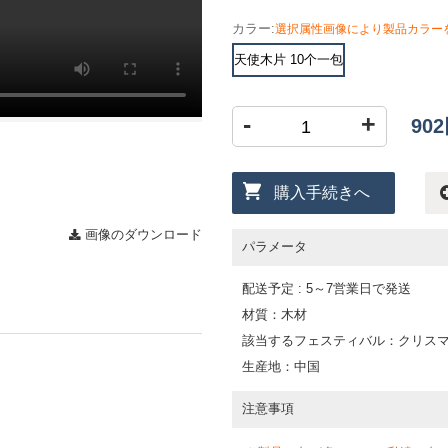
カラー:
選択属性画像により製品カラー
天使木片 10个一包
-
+
90
購入手続きへ
画像のダウンロード
パラメータ
配送予定 : 5～7営業日で発送
材質：木材
該当するフェスティバル：クリス
生産地：中国
注意事項