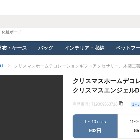
化粧ポーチ
財布・ケース
バッグ
インテリア・収納
ペットフ
り
クリスマスホームデコレーションギフトアクセサリー、木製工芸
クリスマスホームデコ
クリスマスエンジェルD
商品番号:
719309663718
1 
1 ~ 10 units
11~20
902円
8