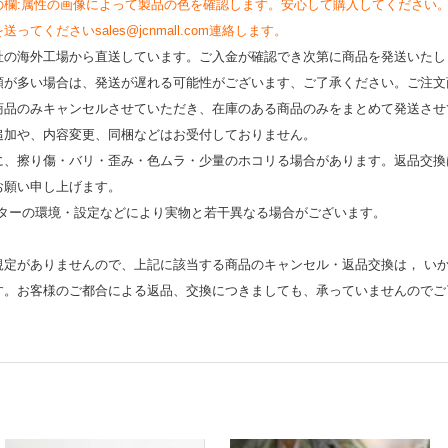
の欄:属性の画像によって製品の色を確認します。安心して購入してください
くださいsales@jcnmall.com連絡します。
社の海外工場から直送しています。ご入金が確認でき次第に商品を発送いたし
類が多い場合は、発送が遅れる可能性がございます、ご了承ください。ご注文
商品のみキャンセルさせていただき、在庫のある商品のみをまとめて発送させ
追加や、内容変更、同梱などはお受付しておりません。
時に、擦り傷・バリ・歪み・色ムラ・少量のホコリる場合があります。返品交換
お願い申し上げます。
モニターの環境・設定などにより実物と若⼲異なる場合がございます。
規定がありませんので、上記に該当する商品のキャンセル・返品交換は， い
す。お客様のご都合による返品、交換につきましても、承っていませんのでご