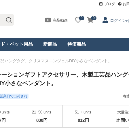
ブログ
お
0
0
商品動画
ログイン/
ード・ペット用品
新商品
特価商品
品ハングタグ、クリスマスエンジェルDIY小さなペンダント。
レーションギフトアクセサリー、木製工芸品ハング
IY小さなペンダント。
- 3営業日で出荷され
在
 units
21~50 units
51 + units
大量注
57円
830円
812円
問