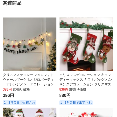
関連商品
クリスマスデコレーションフォト
クリスマスデコレーション キャン
ウォールブーケホオジロパーティ
ディーソックス ギフトバッグ ハン
ーアレンジメントデコレーション
ギングデコレーション クリスマス
クリップクリスマスツリーフェル
ギフトソックス クリスマスソック
376円
卸売り価格
836円
卸売り価格
ト小旗
ス
396円
880円
1 - 3営業日で出荷され
1 - 3営業日で出荷され