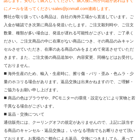
認します。安心して購入してください。購入後に何か問題があればすぐ
にメールを送ってくださいsales@jcnmall.com連絡します。
弊社が取り扱っている商品は、自社の海外工場から直送しています。ご
入金が確認でき次第に商品を発送いたします。ご注文殺到時や、ご注文
数量、種類が多い場合は、発送が遅れる可能性がございます、ご了承く
ださい。ご注文商品の中に在庫がない商品につき、その商品のみキャン
セルさせていただき、在庫のある商品のみをまとめて発送させていただ
きます。また、ご注文後の商品追加や、内容変更、同梱などはお受付し
ておりません。
◼️ 海外⽣産のため、輸⼊・⽣産時に、擦り傷・バリ・歪み・色ムラ・少
量のホコリる場合があります。返品交換は出来かねますので、ご理解・
ご協⼒をお願い申し上げます。
◼️ 商品の⾊はブラウザや、PCモニターの環境・設定などにより実物と若
⼲異なる場合がございます。
◼️ 返品・交換について
通信販売には、クーリングオフの規定がありませんので、上記に該当す
る商品のキャンセル・返品交換は， いかなる理由でもお断りさせて頂い
ております。お客様のご都合による返品、交換につきましても、承って