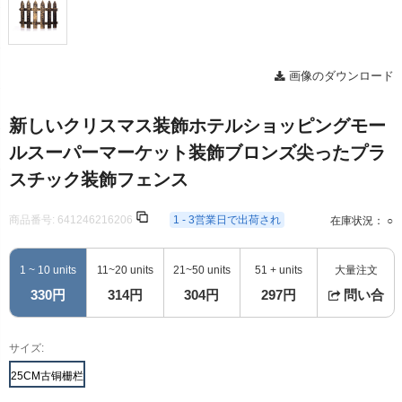
画像のダウンロード
新しいクリスマス装飾ホテルショッピングモー
ルスーパーマーケット装飾ブロンズ尖ったプラ
スチック装飾フェンス
商品番号:
641246216206
1 - 3営業日で出荷され
在庫状況： ○
1 ~ 10 units
11~20 units
21~50 units
51 + units
大量注文
330円
314円
304円
297円
問い合
サイズ:
25CM古铜栅栏