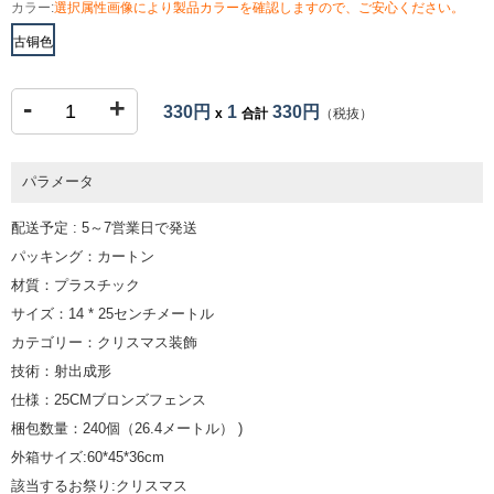
カラー:
選択属性画像により製品カラーを確認しますので、ご安心ください。
古铜色
-
+
330円
1
330円
x
合計
（税抜）
パラメータ
配送予定 : 5～7営業日で発送
パッキング：カートン
材質：プラスチック
サイズ：14 * 25センチメートル
カテゴリー：クリスマス装飾
技術：射出成形
仕様：25CMブロンズフェンス
梱包数量：240個（26.4メートル） )
外箱サイズ:60*45*36cm
該当するお祭り:クリスマス