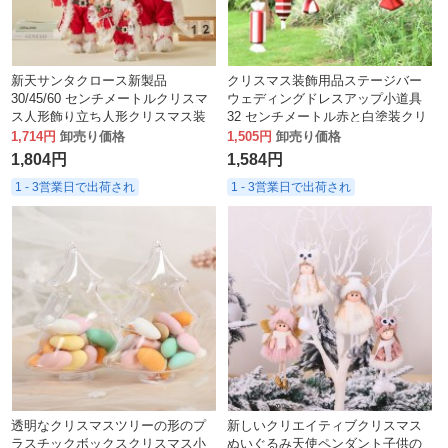
新天サンタクロース新製品
クリスマス装飾用品ステージバー
30/45/60 センチメートルクリスマ
ウェディングドレスアップ小道具
ス人形飾り立ち人形クリスマス装
32 センチメートル赤と白塗装クリ
飾
スマスキャンディー装飾ペンダン
1,714円
卸売り価格
1,505円
卸売り価格
ト
1,804円
1,584円
1 - 3営業日で出荷され
1 - 3営業日で出荷され
透明なクリスマスツリーの形のプ
新しいクリエイティブクリスマス
ラスチックボックスクリスマス小
ぬいぐるみ天使ペンダント子供の