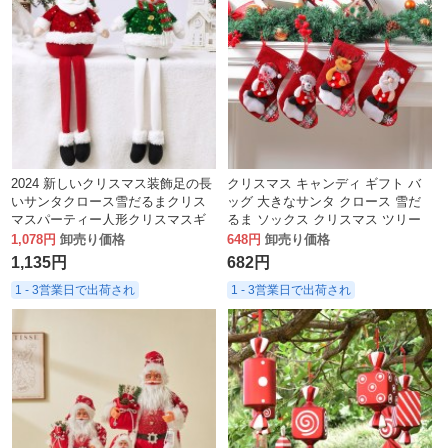
2024 新しいクリスマス装飾足の長
クリスマス キャンディ ギフト バ
いサンタクロース雪だるまクリス
ッグ 大きなサンタ クロース 雪だ
マスパーティー人形クリスマスギ
るま ソックス クリスマス ツリー
フト
の装飾 クリスマス ソックス
1,078円
卸売り価格
648円
卸売り価格
1,135円
682円
1 - 3営業日で出荷され
1 - 3営業日で出荷され