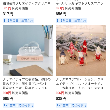
物包装箱クリエイティブクリスマ
かわいい人形ギフトクリスマスツ
スツリー透明ペンダント卸売
リーペンダント
301円
卸売り価格
623円
卸売り価格
317円
656円
1 - 3営業日で出荷され
1 - 3営業日で出荷され
クリエイティブな装飾品、教師の
クリスマスデコレーション、クリ
日のギフト、誕生日プレゼント、
エイティブクリスマスオーナメン
親友のお土産、彫刻ガジェット
ト、木製スキー人形、クリスマス
ツリーペンダント、ミニ人形
660円
卸売り価格
606円
卸売り価格
695円
638円
1 - 3営業日で出荷され
1 - 3営業日で出荷され