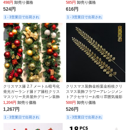
飾ベル卸売
ツリーの装飾
498円
卸売り価格
585円
卸売り価格
524円
616円
1 - 3営業日で出荷され
1 - 3営業日で出荷され
クリスマス籐 2.7 メートル暗号化
クリスマス装飾金粉葉金粉枝クリ
発光ガーランド籐ドア籐柱クリス
スマス装飾フラワーアレンジメン
マスツリー天井屋外グリーン装飾
トアクセサリーお祭り雰囲気撮影
小道具
1,204円
卸売り価格
500円
卸売り価格
1,267円
526円
1 - 3営業日で出荷され
1 - 3営業日で出荷され