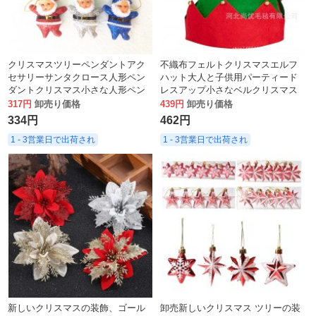
クリスマスツリーペンダントアク
不織布フェルトクリスマスエルフ
セサリーサンタクロース人形ペン
ハット大人と子供用パーティード
ダントクリスマス小さな人形ペン
レスアップ小さなベルクリスマス
ダントホリデーギフト
ハット
317円
卸売り価格
439円
卸売り価格
334円
462円
1 - 3営業日で出荷され
1 - 3営業日で出荷され
新しいクリスマスの装飾、ゴール
卸売新しいクリスマス ツリーの装