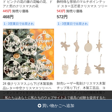
ド ピンクの花の籐の花輪の花、ド
飾特殊な形状のマルチポインテッ
アと窓のクリスマスの花
ド スター五芒星クリスマス ツリー
の装飾小道具赤と白の星
445円
卸売り価格
543円
卸売り価格
468円
572円
1 - 3営業日で出荷され
1 - 3営業日で出荷され
卸売レーザー彫刻クリスマス木製
24 個クリスマスぶら下げ木製装飾
チップ吊り下げ、木製工芸品、ヨ
品レター中空クリスマスツリーペ
ーロッパとアメリカの漫画木製ク
ンダントギフトタグホリデーパー
リスマス吊り下げ
ティーの装飾
326円
卸売り価格
711円
卸売り価格
私たちはあなたに私たちのウェブサイト上で最高の経験を提供するた
めにクッキーを使用しています。
343円
748円
クッキー設定
全員を受け入れ
買い物かごへ追加
1 - 3営業日で出荷され
1 - 3営業日で出荷され