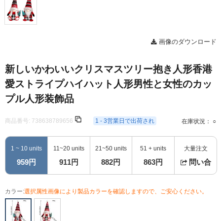
画像のダウンロード
新しいかわいいクリスマスツリー抱き人形香港
愛ストライプハイハット人形男性と女性のカッ
プル人形装飾品
商品番号:
738638789656
1 - 3営業日で出荷され
在庫状況： ○
1 ~ 10 units
11~20 units
21~50 units
51 + units
大量注文
959円
911円
882円
863円
問い合
カラー:
選択属性画像により製品カラーを確認しますので、ご安心ください。