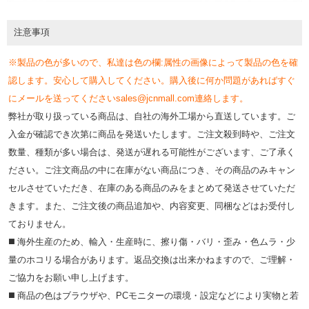
注意事項
※製品の色が多いので、私達は色の欄:属性の画像によって製品の色を確
認します。安心して購入してください。購入後に何か問題があればすぐ
にメールを送ってくださいsales@jcnmall.com連絡します。
弊社が取り扱っている商品は、自社の海外工場から直送しています。ご
入金が確認でき次第に商品を発送いたします。ご注文殺到時や、ご注文
数量、種類が多い場合は、発送が遅れる可能性がございます、ご了承く
ださい。ご注文商品の中に在庫がない商品につき、その商品のみキャン
セルさせていただき、在庫のある商品のみをまとめて発送させていただ
きます。また、ご注文後の商品追加や、内容変更、同梱などはお受付し
ておりません。
◼️ 海外⽣産のため、輸⼊・⽣産時に、擦り傷・バリ・歪み・色ムラ・少
量のホコリる場合があります。返品交換は出来かねますので、ご理解・
ご協⼒をお願い申し上げます。
◼️ 商品の⾊はブラウザや、PCモニターの環境・設定などにより実物と若