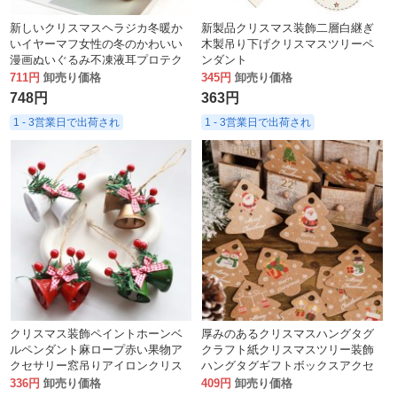
新しいクリスマスヘラジカ冬暖か
新製品クリスマス装飾二層白継ぎ
いイヤーマフ女性の冬のかわいい
木製吊り下げクリスマスツリーペ
漫画ぬいぐるみ不凍液耳プロテク
ンダント
ター暖かい耳バッグ
711円
卸売り価格
345円
卸売り価格
748円
363円
1 - 3営業日で出荷され
1 - 3営業日で出荷され
クリスマス装飾ペイントホーンベ
厚みのあるクリスマスハングタグ
ルペンダント麻ロープ赤い果物ア
クラフト紙クリスマスツリー装飾
クセサリー窓吊りアイロンクリス
ハングタグギフトボックスアクセ
マスベル
サリーカードロープ付き
336円
卸売り価格
409円
卸売り価格