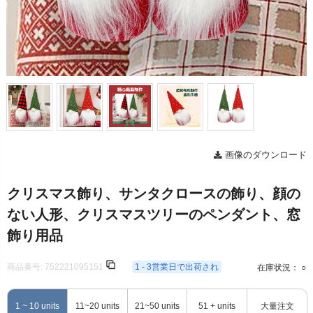
画像のダウンロード
クリスマス飾り、サンタクロースの飾り、顔の
ない人形、クリスマスツリーのペンダント、窓
飾り用品
商品番号:
752221095151
1 - 3営業日で出荷され
在庫状況： ○
1 ~ 10 units
11~20 units
21~50 units
51 + units
大量注文