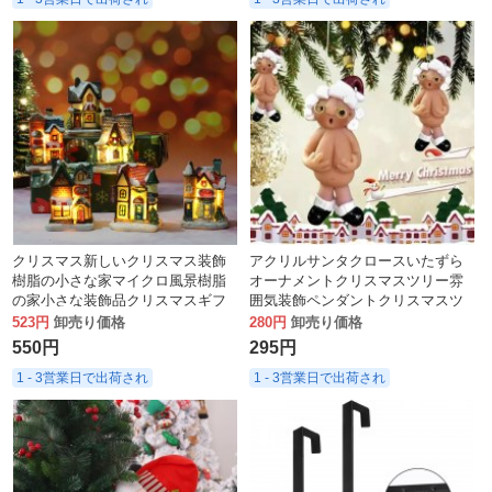
クリスマス新しいクリスマス装飾
アクリルサンタクロースいたずら
樹脂の小さな家マイクロ風景樹脂
オーナメントクリスマスツリー雰
の家小さな装飾品クリスマスギフ
囲気装飾ペンダントクリスマスツ
ト
リーペンダント装飾配置
523円
卸売り価格
280円
卸売り価格
550円
295円
1 - 3営業日で出荷され
1 - 3営業日で出荷され