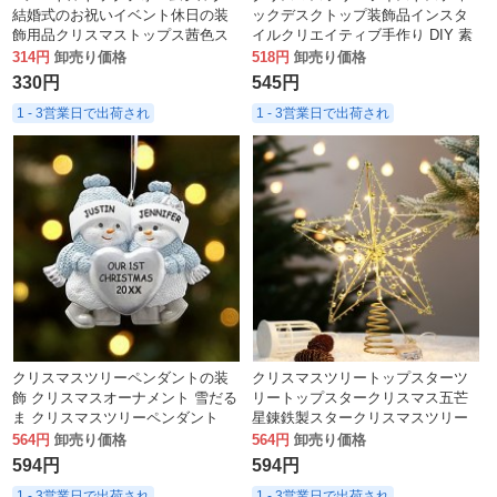
結婚式のお祝いイベント休日の装
ックデスクトップ装飾品インスタ
飾用品クリスマストップス茜色ス
イルクリエイティブ手作り DIY 素
トリップガーランド
材パッケージギフト卸売
314円
卸売り価格
518円
卸売り価格
330円
545円
1 - 3営業日で出荷され
1 - 3営業日で出荷され
クリスマスツリーペンダントの装
クリスマスツリートップスターツ
飾 クリスマスオーナメント 雪だる
リートップスタークリスマス五芒
ま クリスマスツリーペンダント
星錬鉄製スタークリスマスツリー
の装飾はソースメーカーから直接
564円
卸売り価格
564円
卸売り価格
供給されます
594円
594円
1 - 3営業日で出荷され
1 - 3営業日で出荷され