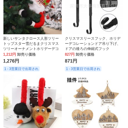
新しいサンタクロース人形ツリー
クリスマスリースフック、ホリデ
トップスター雪だるまクリスマス
ーデコレーションドア吊り下げ、
ツリーオーナメントホリデーデコ
ドアの後ろの伸縮式フック
レーション雰囲気アレンジ用品
1,212円
卸売り価格
827円
卸売り価格
1,276円
871円
1 - 3営業日で出荷され
1 - 3営業日で出荷され