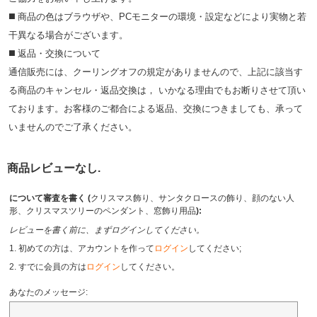
◼️ 商品の⾊はブラウザや、PCモニターの環境・設定などにより実物と若
⼲異なる場合がございます。
◼️ 返品・交換について
通信販売には、クーリングオフの規定がありませんので、上記に該当す
る商品のキャンセル・返品交換は， いかなる理由でもお断りさせて頂い
ております。お客様のご都合による返品、交換につきましても、承って
いませんのでご了承ください。
商品レビューなし.
について審査を書く (
クリスマス飾り、サンタクロースの飾り、顔のない人
形、クリスマスツリーのペンダント、窓飾り用品
):
レビューを書く前に、まずログインしてください。
1. 初めての方は、アカウントを作って
ログイン
してください;
2. すでに会員の方は
ログイン
してください。
あなたのメッセージ: