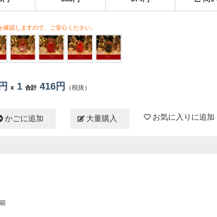
を確認しますので、ご安心ください。
6円
1
416円
（税抜）
x
合計
お気に入りに追加
かごに追加
大量購入
ゴ箱