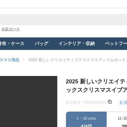
化粧ポーチ
財布・ケース
バッグ
インテリア・収納
ペットフ
スマス用品
2025 新しいクリエイティブクリスマスアップルボ
2025 新しいクリエ
ックスクリスマスイブ
商品番号:
740204282853
1 
1 ~ 10 units
11~20
416円
3