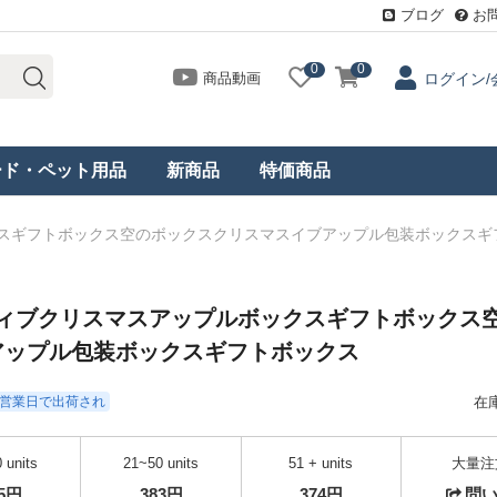
ブログ
お
0
0
商品動画
ログイン/
ード・ペット用品
新商品
特価商品
ックスギフトボックス空のボックスクリスマスイブアップル包装ボックスギ
イティブクリスマスアップルボックスギフトボックス
アップル包装ボックスギフトボックス
- 3営業日で出荷され
在
 units
21~50 units
51 + units
大量注
95円
383円
374円
問