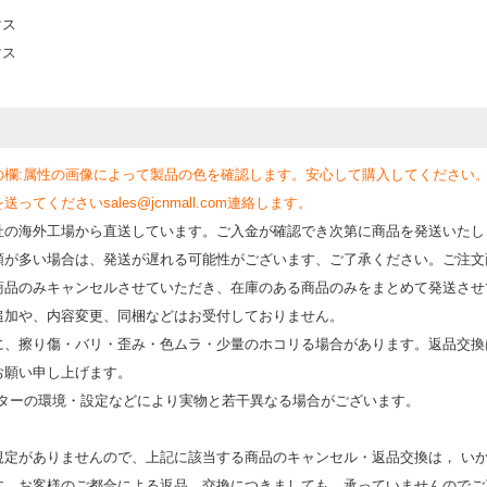
マス
マス
の欄:属性の画像によって製品の色を確認します。安心して購入してください
くださいsales@jcnmall.com連絡します。
社の海外工場から直送しています。ご入金が確認でき次第に商品を発送いたし
類が多い場合は、発送が遅れる可能性がございます、ご了承ください。ご注文
商品のみキャンセルさせていただき、在庫のある商品のみをまとめて発送させ
追加や、内容変更、同梱などはお受付しておりません。
時に、擦り傷・バリ・歪み・色ムラ・少量のホコリる場合があります。返品交換
お願い申し上げます。
モニターの環境・設定などにより実物と若⼲異なる場合がございます。
規定がありませんので、上記に該当する商品のキャンセル・返品交換は， い
す。お客様のご都合による返品、交換につきましても、承っていませんのでご