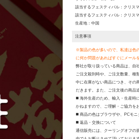
該当するフェスティバル：クリス
該当するフェスティバル：クリス
生産地：中国
注意事項
※製品の色が多いので、私達は色
に何か問題があればすぐにメールを送って
弊社が取り扱っている商品は、自
ご注文殺到時や、ご注文数量、種
中に在庫がない商品につき、その
だきます。また、ご注文後の商品
◼️ 海外⽣産のため、輸⼊・⽣産
かねますので、ご理解・ご協⼒を
◼️ 商品の⾊はブラウザや、PC
◼️ 返品・交換について
通信販売には、クーリングオフの
由でもお断りさせて頂いておりま