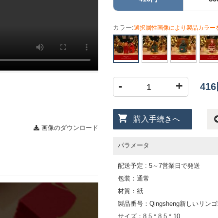
カラー:
選択属性画像により製品カラー
-
+
41
購入手続きへ
画像のダウンロード
パラメータ
配送予定 : 5～7営業日で発送
包装：通常
材質：紙
製品番号：Qingsheng新しいリン
サイズ：8.5 * 8.5 * 10