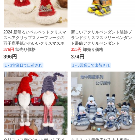
2024 新明るいベルベットクリスマ
新しいアクリルペンダント装飾ブ
スヘアクリップスノーフレークの
ランドクリスマスツリーペンダン
羽子鹿手紙かわいいクリスマスホ
ト装飾アクリルペンダント
リデー装飾ヘアアクセサリー
376円
卸売り価格
355円
卸売り価格
396円
374円
1 - 3営業日で出荷され
1 - 3営業日で出荷され
クリスマス顔のない人形ぶら下げ
クリスマス装飾雪だるま人形青い