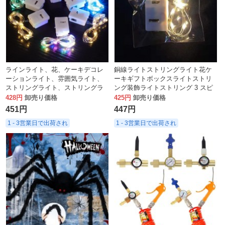
ラインライト、花、ケーキデコレ
銅線ライトストリングライト花ケ
ーションライト、雰囲気ライト、
ーキギフトボックスライトストリ
ストリングライト、ストリングラ
ング装飾ライトストリング 3 スピ
イト、ギフトデコレーションライ
ード点滅ライトスターライト
428円
卸売り価格
425円
卸売り価格
ト、屋外春祭りライト
451円
447円
1 - 3営業日で出荷され
1 - 3営業日で出荷され