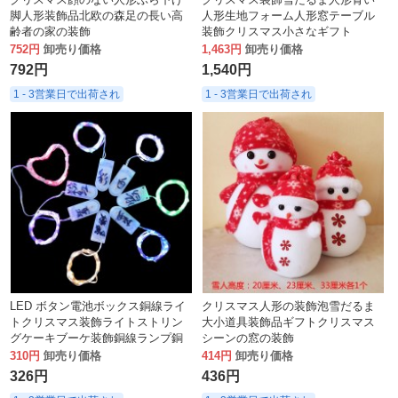
脚人形装飾品北欧の森足の長い高
人形生地フォーム人形窓テーブル
齢者の家の装飾
装飾クリスマス小さなギフト
752円
卸売り価格
1,463円
卸売り価格
792円
1,540円
1 - 3営業日で出荷され
1 - 3営業日で出荷され
LED ボタン電池ボックス銅線ライ
クリスマス人形の装飾泡雪だるま
トクリスマス装飾ライトストリン
大小道具装飾品ギフトクリスマス
グケーキブーケ装飾銅線ランプ銅
シーンの窓の装飾
線ライトストリング
310円
卸売り価格
414円
卸売り価格
326円
436円