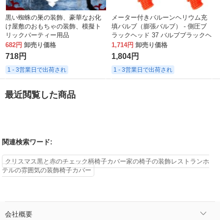
黒い蜘蛛の巣の装飾、豪華なお化
メーター付きバルーンヘリウム充
け屋敷のおもちゃの装飾、模擬ト
填バルブ（膨張バルブ） - 側圧ブ
リックパーティー用品
ラックヘッド 37 バルブブラックヘ
ッド口ヘリウム減圧バルブ
682円
卸売り価格
1,714円
卸売り価格
718円
1,804円
1 - 3営業日で出荷され
1 - 3営業日で出荷され
最近閲覧した商品
関連検索ワード:
クリスマス黒と赤のチェック柄椅子カバー家の椅子の装飾レストランホ
テルの雰囲気の装飾椅子カバー
会社概要