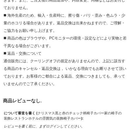
きます。また、ご注文後の商品追加や、内容変更、同梱などはお受付し
ておりません。
◼️ 海外⽣産のため、輸⼊・⽣産時に、擦り傷・バリ・歪み・色ムラ・少
量のホコリる場合があります。返品交換は出来かねますので、ご理解・
ご協⼒をお願い申し上げます。
◼️ 商品の⾊はブラウザや、PCモニターの環境・設定などにより実物と若
⼲異なる場合がございます。
◼️ 返品・交換について
通信販売には、クーリングオフの規定がありませんので、上記に該当す
る商品のキャンセル・返品交換は， いかなる理由でもお断りさせて頂い
ております。お客様のご都合による返品、交換につきましても、承って
いませんのでご了承ください。
商品レビューなし.
について審査を書く (
クリスマス黒と赤のチェック柄椅子カバー家の椅子の
装飾レストランホテルの雰囲気の装飾椅子カバー
):
レビューを書く前に、まずログインしてください。