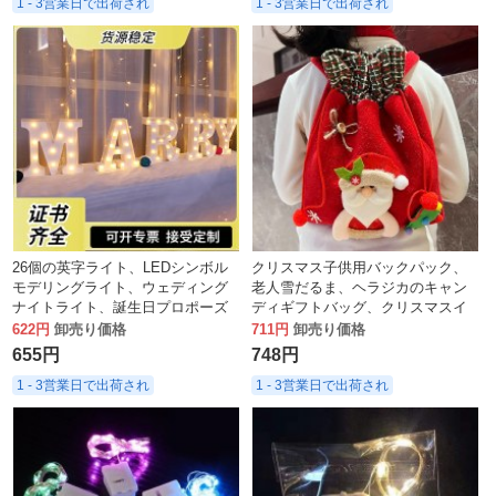
1 - 3営業日で出荷され
1 - 3営業日で出荷され
26個の英字ライト、LEDシンボル
クリスマス子供用バックパック、
モデリングライト、ウェディング
老人雪だるま、ヘラジカのキャン
ナイトライト、誕生日プロポーズ
ディギフトバッグ、クリスマスイ
ライト
ブのポータブル巾着アップルバッ
622円
卸売り価格
711円
卸売り価格
グ
655円
748円
1 - 3営業日で出荷され
1 - 3営業日で出荷され