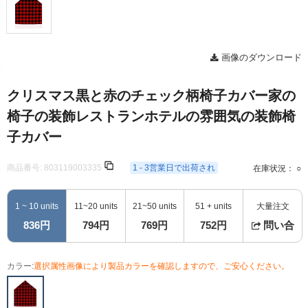
画像のダウンロード
クリスマス黒と赤のチェック柄椅子カバー家の
椅子の装飾レストランホテルの雰囲気の装飾椅
子カバー
商品番号:
803119003335
1 - 3営業日で出荷され
在庫状況： ○
1 ~ 10 units
11~20 units
21~50 units
51 + units
大量注文
836円
794円
769円
752円
問い合
カラー:
選択属性画像により製品カラーを確認しますので、ご安心ください。