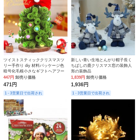
ツイストスティッククリスマスツ
新しい青い生地とんがり帽子長く
リー手作り diy 材料パッケージ色
ちばしの鹿クリスマス窓の装飾人
暗号化毛根小さなギフトヘアフー
形の装飾品
プ装飾品装飾おもちゃ
447円
卸売り価格
1,839円
卸売り価格
471円
1,936円
1 - 3営業日で出荷され
1 - 3営業日で出荷され