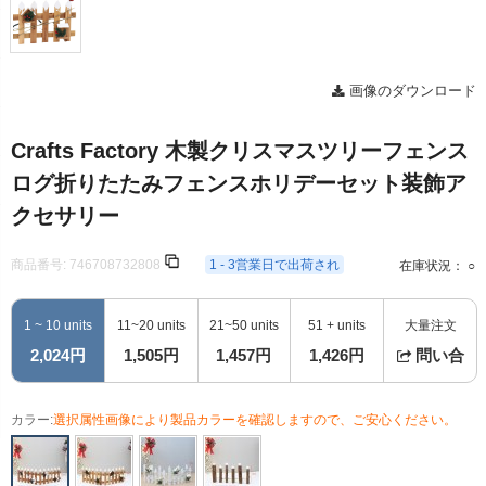
画像のダウンロード
Crafts Factory 木製クリスマスツリーフェンス
ログ折りたたみフェンスホリデーセット装飾ア
クセサリー
商品番号:
746708732808
1 - 3営業日で出荷され
在庫状況： ○
1 ~ 10 units
11~20 units
21~50 units
51 + units
大量注文
2,024円
1,505円
1,457円
1,426円
問い合
カラー:
選択属性画像により製品カラーを確認しますので、ご安心ください。