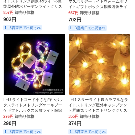
イトストリング銅線ledライト8機
マスホリデーライトウォームホワ
能屋外防水ガーデンライトクリス
イトギフトボックス銅線装飾ライ
マス装飾ランタン
ト電池ボックス
857円
卸売り価格
667円
卸売り価格
902円
702円
1 - 3営業日で出荷され
1 - 3営業日で出荷され
LED ライトコード小さな白いボッ
LED スターライト蝶カラフルなラ
クスライトストリングケーキブー
イトストリング屋外キャンプテン
ケギフトボックス装飾ライト銅線
ト雰囲気ライトストリングクリス
ストリングライトホリデーアレン
マスホリデーガーデン装飾ライト
276円
卸売り価格
355円
卸売り価格
ジメントランタン
290円
374円
1 - 3営業日で出荷され
1 - 3営業日で出荷され