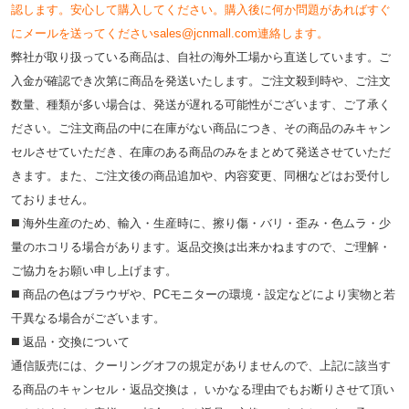
認します。安心して購入してください。購入後に何か問題があればすぐ
にメールを送ってくださいsales@jcnmall.com連絡します。
弊社が取り扱っている商品は、自社の海外工場から直送しています。ご
入金が確認でき次第に商品を発送いたします。ご注文殺到時や、ご注文
数量、種類が多い場合は、発送が遅れる可能性がございます、ご了承く
ださい。ご注文商品の中に在庫がない商品につき、その商品のみキャン
セルさせていただき、在庫のある商品のみをまとめて発送させていただ
きます。また、ご注文後の商品追加や、内容変更、同梱などはお受付し
ておりません。
◼️ 海外⽣産のため、輸⼊・⽣産時に、擦り傷・バリ・歪み・色ムラ・少
量のホコリる場合があります。返品交換は出来かねますので、ご理解・
ご協⼒をお願い申し上げます。
◼️ 商品の⾊はブラウザや、PCモニターの環境・設定などにより実物と若
⼲異なる場合がございます。
◼️ 返品・交換について
通信販売には、クーリングオフの規定がありませんので、上記に該当す
る商品のキャンセル・返品交換は， いかなる理由でもお断りさせて頂い