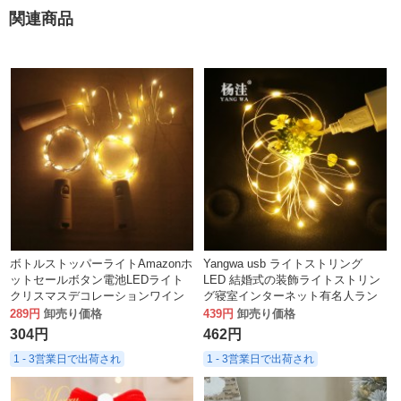
関連商品
ボトルストッパーライトAmazonホ
Yangwa usb ライトストリング
ットセールボタン電池LEDライト
LED 結婚式の装飾ライトストリン
クリスマスデコレーションワイン
グ寝室インターネット有名人ラン
ボトルストリングライト
タン手作り装飾ライトストリング
289円
卸売り価格
439円
卸売り価格
ライト
304円
462円
1 - 3営業日で出荷され
1 - 3営業日で出荷され