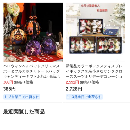
ハロウィンベルベットクリスマス
新製品カラーボックスディスプレ
ポータブルカボチャトートバッグ
イボックス包装小さなサンタクロ
キャンディーギフトお祝い用品ハ
ーススーツホリデーデコレーショ
ロウィンギフトバッグ
ンオーナメントクリスマスツリー
366円
卸売り価格
2,592円
卸売り価格
ペンダント
385円
2,728円
1 - 3営業日で出荷され
1 - 3営業日で出荷され
最近閲覧した商品