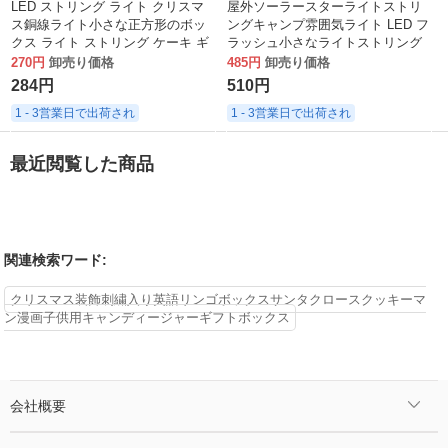
LED ストリング ライト クリスマ
屋外ソーラースターライトストリ
ス銅線ライト小さな正方形のボッ
ングキャンプ雰囲気ライト LED フ
クス ライト ストリング ケーキ ギ
ラッシュ小さなライトストリング
フト ボックス ハンドバッグ装飾花
クリスマス装飾スノーフレークラ
270円
卸売り価格
485円
卸売り価格
小さな白いボックス ランタン工場
イトストリング
284円
510円
1 - 3営業日で出荷され
1 - 3営業日で出荷され
最近閲覧した商品
関連検索ワード:
クリスマス装飾刺繍入り英語リンゴボックスサンタクロースクッキーマ
ン漫画子供用キャンディージャーギフトボックス
会社概要