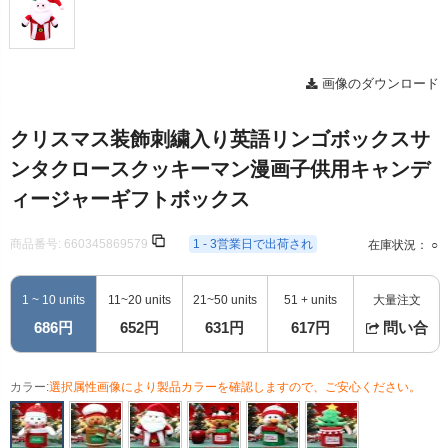
画像のダウンロード
クリスマス装飾刺繍入り英語リンゴボックスサ
ンタクロースクッキーマン漫画子供用キャンデ
ィージャーギフトボックス
商品番号:
660345869579
1 - 3営業日で出荷され
在庫状況： ○
1 ~ 10 units
11~20 units
21~50 units
51 + units
大量注文
686円
652円
631円
617円
問い合
カラー:
選択属性画像により製品カラーを確認しますので、ご安心ください。