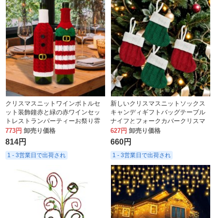
クリスマスニットワインボトルセ
新しいクリスマスニットソックス
ット装飾鐘赤と緑の赤ワインセッ
キャンディギフトバッグテーブル
トレストランパーティーお祭り雰
ナイフとフォークカバークリスマ
囲気の装飾
スツリーペンダント装飾用品
773円
卸売り価格
627円
卸売り価格
814円
660円
1 - 3営業日で出荷され
1 - 3営業日で出荷され