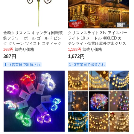
金粉クリスマス キャンディ回転装
クリスマスライト 31v アイスバー
飾フラワー ポール ゴールド ピン
ライト 10 メートル 400LED カー
ク グリーン ツイスト スティック
テンライト低電圧屋外防水クリス
キャンディ インサート
マス装飾ライト雰囲気
368円
卸売り価格
1,588円
卸売り価格
387円
1,672円
1 - 3営業日で出荷され
1 - 3営業日で出荷され