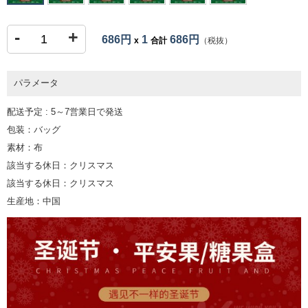
-
+
686円
1
686円
x
合計
（税抜）
パラメータ
配送予定 : 5～7営業日で発送
包装：バッグ
素材：布
該当する休日：クリスマス
該当する休日：クリスマス
生産地：中国