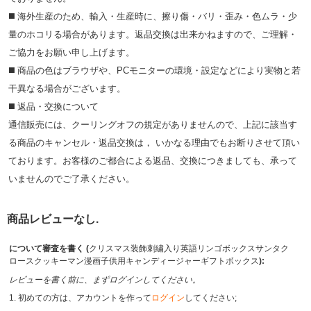
◼️ 海外⽣産のため、輸⼊・⽣産時に、擦り傷・バリ・歪み・色ムラ・少
量のホコリる場合があります。返品交換は出来かねますので、ご理解・
ご協⼒をお願い申し上げます。
◼️ 商品の⾊はブラウザや、PCモニターの環境・設定などにより実物と若
⼲異なる場合がございます。
◼️ 返品・交換について
通信販売には、クーリングオフの規定がありませんので、上記に該当す
る商品のキャンセル・返品交換は， いかなる理由でもお断りさせて頂い
ております。お客様のご都合による返品、交換につきましても、承って
いませんのでご了承ください。
商品レビューなし.
について審査を書く (
クリスマス装飾刺繍入り英語リンゴボックスサンタク
ロースクッキーマン漫画子供用キャンディージャーギフトボックス
):
レビューを書く前に、まずログインしてください。
1. 初めての方は、アカウントを作って
ログイン
してください;