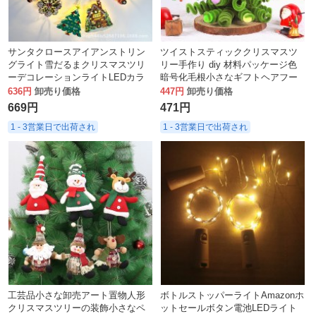
サンタクロースアイアンストリン
ツイストスティッククリスマスツ
グライト雪だるまクリスマスツリ
リー手作り diy 材料パッケージ色
ーデコレーションライトLEDカラ
暗号化毛根小さなギフトヘアフー
ーライトストリングクリスマスヨ
プ装飾品装飾おもちゃ
636円
卸売り価格
447円
卸売り価格
ーロッパとアメリカの新年雰囲気
669円
471円
ライト
1 - 3営業日で出荷され
1 - 3営業日で出荷され
工芸品小さな卸売アート置物人形
ボトルストッパーライトAmazonホ
クリスマスツリーの装飾小さなペ
ットセールボタン電池LEDライト