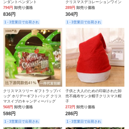
ンダントペンダント
クリスマスデコレーションワイン
ボトルストリングライト
794円
卸売り価格
289円
卸売り価格
836円
304円
1 - 3営業日で出荷され
1 - 3営業日で出荷され
クリスマスツリー ギフトラップバ
子供と大人のための印刷された卸
ッグ ホリデーギフトバッグ クリス
売不織布サンタ帽子クリスマス帽
マスイブのキャンディーバッグ
子
568円
卸売り価格
272円
卸売り価格
598円
286円
1 - 3営業日で出荷され
1 - 3営業日で出荷され