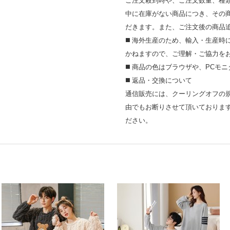
ご注文殺到時や、ご注文数量、種
中に在庫がない商品につき、その
だきます。また、ご注文後の商品
◼️ 海外⽣産のため、輸⼊・⽣産
かねますので、ご理解・ご協⼒を
◼️ 商品の⾊はブラウザや、PC
◼️ 返品・交換について
通信販売には、クーリングオフの
由でもお断りさせて頂いておりま
ださい。