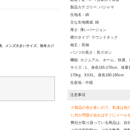
製品カテゴリー: パジャマ
生地名：綿
主な生地構成: 綿
厚さ: 薄いバージョン
襟のタイプ: ラウンドネック
袖丈：長袖
綿、メンズ大きいサイズ、秋冬カジ
パンツの長さ：長ズボン
機能: カジュアル、ホーム、快適
サイズ：L、身長165-170cm、体重110
170kg、XXXL、身長180-185cm
生産地：中国
注意事項
※製品の色が多いので、私達は色
に何か問題があればすぐにメールを送って
弊社が取り扱っている商品は、自