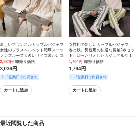
新しいフランネルカップルパジャマ
女性用の新しいカップルパジャマ、
女性のプラスベルベット肥厚スーツ
春と秋、男性用の快適な長袖2点セッ
メンズルーズ大きいサイズ暖かいコ
ト、ゆったりとしたカジュアルなホ
ーラルベルベットホーム服
ームウェア、女性は外出できます
2,884円
卸売り価格
1,704円
卸売り価格
3,036円
1,794円
1 - 3営業日で出荷され
1 - 3営業日で出荷され
カートに追加
カートに追加
最近閲覧した商品