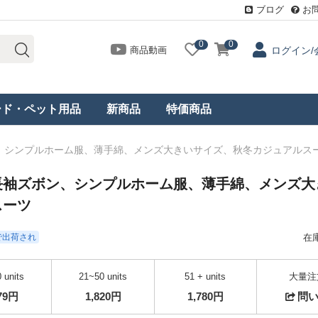
ブログ
お
0
0
商品動画
ログイン/
ード・ペット用品
新商品
特価商品
、シンプルホーム服、薄手綿、メンズ大きいサイズ、秋冬カジュアルス
長袖ズボン、シンプルホーム服、薄手綿、メンズ大
スーツ
日で出荷され
在
 units
21~50 units
51 + units
大量注
879円
1,820円
1,780円
問