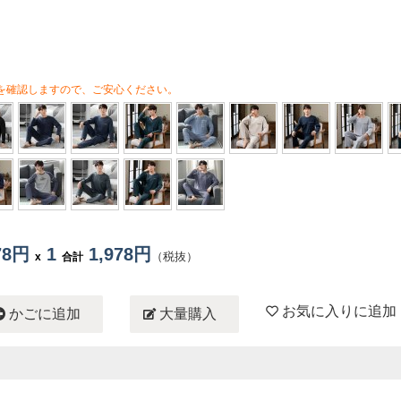
を確認しますので、ご安心ください。
978円
1
1,978円
（税抜）
x
合計
お気に入りに追加
かごに追加
大量購入