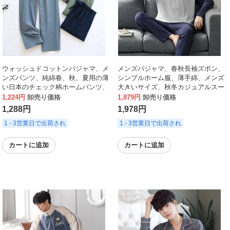
ウォッシュドコットンパジャマ、メ
メンズパジャマ、春秋長袖ズボン、
ンズパンツ、純綿春、秋、夏用の薄
シンプルホーム服、薄手綿、メンズ
い日本のチェック柄ホームパンツ、
大きいサイズ、秋冬カジュアルスー
ゆったりとしたホームLサイズ
ツ
1,224円
卸売り価格
1,879円
卸売り価格
1,288円
1,978円
1 - 3営業日で出荷され
1 - 3営業日で出荷され
カートに追加
カートに追加