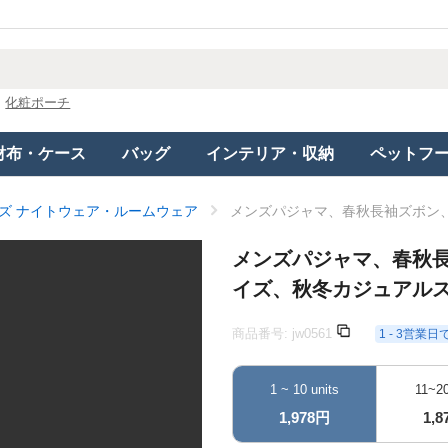
化粧ポーチ
財布・ケース
バッグ
インテリア・収納
ペットフ
ズ ナイトウェア・ルームウェア
メンズパジャマ、春秋長袖ズボン
メンズパジャマ、春秋
イズ、秋冬カジュアル
商品番号:
jw0561
1 - 3営業
1 ~ 10 units
11~20
1,978円
1,