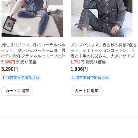
男性用パジャマ、冬のコーラルベル
メンズパジャマ、春と秋の長袖2点セ
ベット、厚いジッパーホーム服、男
ット、イミテーションコットン、若
の子の秋冬フランネルはスーツの外
者と中年のお父さん、大きいサイズ
で着用できます。
のメンズホーム服、ゆったりしてい
5,026円
卸売り価格
1,792円
卸売り価格
て屋外で着用できます。
5,290円
1,886円
1 - 3営業日で出荷され
1 - 3営業日で出荷され
カートに追加
カートに追加