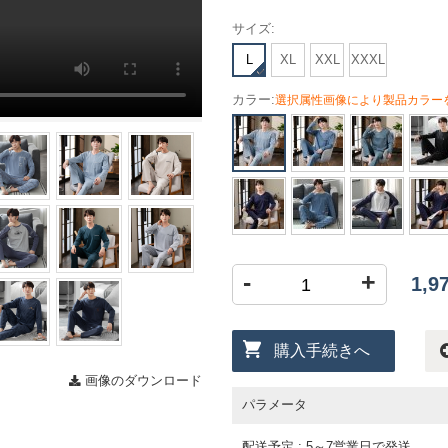
サイズ:
L
XL
XXL
XXXL
カラー:
選択属性画像により製品カラー
-
+
1,
購入手続きへ
画像のダウンロード
パラメータ
配送予定 : 5～7営業日で発送