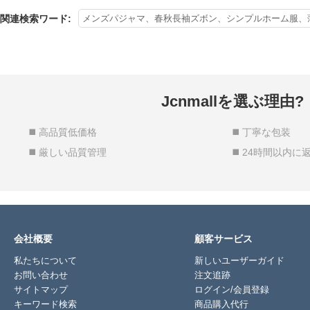
関連検索ワード:
メンズパジャマ、春秋長袖ズボン、シンプルホーム服、
Jcnmallを選ぶ理由?
◼️ 高品質低価格
◼️ 丁寧な包装
◼️ 厳しい品質管理
◼️ 24時間以内に
会社概要
顧客サービス
私たちについて
新しいユーザーガイド
お問い合わせ
注文追跡
サイトマップ
ログイン/会員登録
キーワード検索
商品購入代行