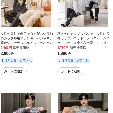
女性が屋外で着用できる新しい長袖
秋と冬のカップルパジャマ女性の長
のカップル用フランネルパジャマ、
袖ワッフルコットンメンズホームウ
暖かいコーラルベルベットのホーム
ェアスーツは春と秋の新しいスタイ
ウェア、冬用の厚みのある男性用ス
ルの外で着用できます
2,666円
卸売り価格
1,792円
卸売り価格
ーツ
2,806円
1,886円
1 - 3営業日で出荷され
1 - 3営業日で出荷され
カートに追加
カートに追加