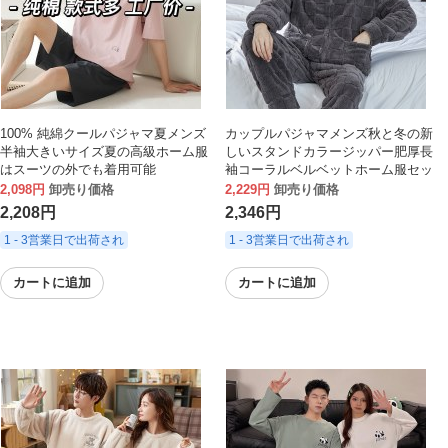
100% 純綿クールパジャマ夏メンズ
カップルパジャマメンズ秋と冬の新
半袖大きいサイズ夏の高級ホーム服
しいスタンドカラージッパー肥厚長
はスーツの外でも着用可能
袖コーラルベルベットホーム服セッ
ト
2,098円
卸売り価格
2,229円
卸売り価格
2,208円
2,346円
1 - 3営業日で出荷され
1 - 3営業日で出荷され
カートに追加
カートに追加