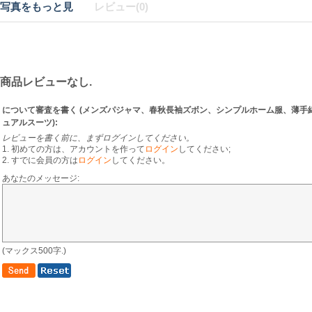
写真をもっと見
レビュー(0)
商品レビューなし.
について審査を書く (
メンズパジャマ、春秋長袖ズボン、シンプルホーム服、薄手
ュアルスーツ
):
レビューを書く前に、まずログインしてください。
1. 初めての方は、アカウントを作って
ログイン
してください;
2. すでに会員の方は
ログイン
してください。
あなたのメッセージ:
(マックス500字.)