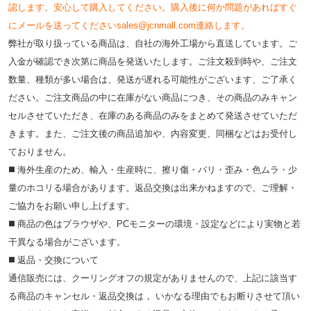
認します。安心して購入してください。購入後に何か問題があればすぐ
にメールを送ってくださいsales@jcnmall.com連絡します。
弊社が取り扱っている商品は、自社の海外工場から直送しています。ご
入金が確認でき次第に商品を発送いたします。ご注文殺到時や、ご注文
数量、種類が多い場合は、発送が遅れる可能性がございます、ご了承く
ださい。ご注文商品の中に在庫がない商品につき、その商品のみキャン
セルさせていただき、在庫のある商品のみをまとめて発送させていただ
きます。また、ご注文後の商品追加や、内容変更、同梱などはお受付し
ておりません。
◼️ 海外⽣産のため、輸⼊・⽣産時に、擦り傷・バリ・歪み・色ムラ・少
量のホコリる場合があります。返品交換は出来かねますので、ご理解・
ご協⼒をお願い申し上げます。
◼️ 商品の⾊はブラウザや、PCモニターの環境・設定などにより実物と若
⼲異なる場合がございます。
◼️ 返品・交換について
通信販売には、クーリングオフの規定がありませんので、上記に該当す
る商品のキャンセル・返品交換は， いかなる理由でもお断りさせて頂い