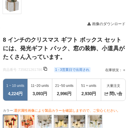
画像のダウンロード
8 インチのクリスマス ギフト ボックス セット
には、発光ギフト パック、窓の装飾、小道具が
たくさん入っています。
商品番号:
735821261786
1 - 3営業日で出荷され
在庫状況： ○
1 ~ 10 units
11~20 units
21~50 units
51 + units
大量注文
4,224円
3,093円
2,996円
2,930円
問い合
カラー:
選択属性画像により製品カラーを確認しますので、ご安心ください。