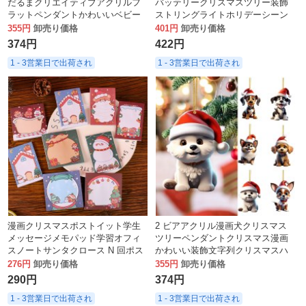
だるまクリエイティブアクリルフ
バッテリークリスマスツリー装飾
ラットペンダントかわいいベビー
ストリングライトホリデーシーン
ソックスペンダント
アレンジメントサンタクロースラ
355円
卸売り価格
401円
卸売り価格
ンタン
374円
422円
1 - 3営業日で出荷され
1 - 3営業日で出荷され
漫画クリスマスポストイット学生
2 ビアアクリル漫画犬クリスマス
メッセージメモパッド学習オフィ
ツリーペンダントクリスマス漫画
スノートサンタクロース N 回ポス
かわいい装飾文字列クリスマスハ
トイットノート
ンギングバスケットライト
276円
卸売り価格
355円
卸売り価格
290円
374円
1 - 3営業日で出荷され
1 - 3営業日で出荷され