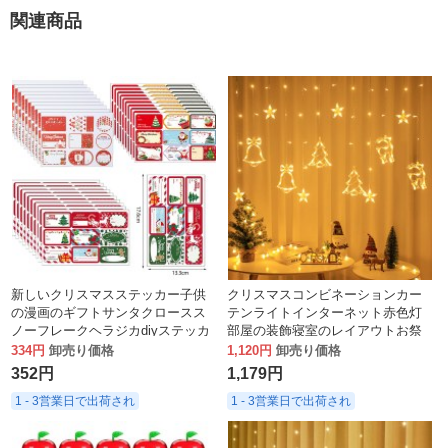
関連商品
新しいクリスマスステッカー子供
クリスマスコンビネーションカー
の漫画のギフトサンタクロースス
テンライトインターネット赤色灯
ノーフレークヘラジカdiyステッカ
部屋の装飾寝室のレイアウトお祭
ークリスマスパーティーの装飾
りライト点滅ストリングライト星
334円
卸売り価格
1,120円
卸売り価格
空
352円
1,179円
1 - 3営業日で出荷され
1 - 3営業日で出荷され