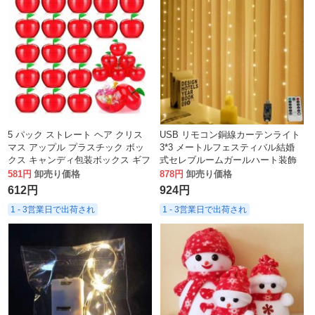
5 パック ストレート ヘア クリス
USB リモコン銅線カーテンライト
マス アップル プラスチック ボッ
3*3 メートルフェスティバル結婚
クス キャンディ包装ボックス ギフ
式セレブルームガールハート装飾
ト キャンディ パーティー用品 フ
ライト
581円
卸売り価格
878円
卸売り価格
ェスティバル
612円
924円
1 - 3営業日で出荷され
1 - 3営業日で出荷され