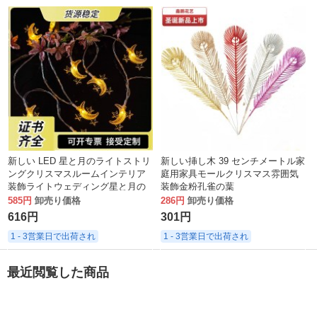
新しい LED 星と月のライトストリ
新しい挿し木 39 センチメートル家
ングクリスマスルームインテリア
庭用家具モールクリスマス雰囲気
装飾ライトウェディング星と月の
装飾金粉孔雀の葉
ランタン
585円
卸売り価格
286円
卸売り価格
616円
301円
1 - 3営業日で出荷され
1 - 3営業日で出荷され
最近閲覧した商品