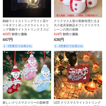
銅線ライトストリングライト花ケ
クリスマス人形の装飾泡雪だるま
ーキギフトボックスライトストリ
大小道具装飾品ギフトクリスマス
ング装飾ライトストリング 3 スピ
シーンの窓の装飾
ード点滅ライトスターライト
425円
卸売り価格
414円
卸売り価格
447円
436円
1 - 3営業日で出荷され
1 - 3営業日で出荷され
新しいクリスマスツリーの装飾雪
LED クリスマスライトストリング