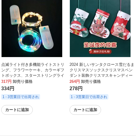
点滅ライト付き多機能ライトストリ
2024 新しいサンタクロース雪だるま
ング、フラワーケーキ、カラーギフ
クリスマスソックスクリスマスペン
トボックス、スターストリングライ
ダント装飾クリスマスキャンディー
ト、バッテリー銅線ライト、LEDラ
バッグギフトバッグ
317円
卸売り価格
264円
卸売り価格
イトストリング
334円
278円
1 - 3営業日で出荷され
1 - 3営業日で出荷され
カートに追加
カートに追加