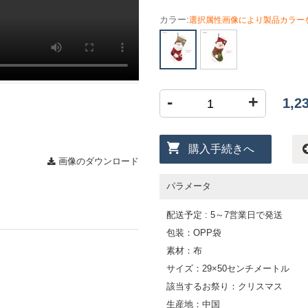
カラー:
選択属性画像により製品カラー
-
+
1,
購入手続きへ
画像のダウンロード
パラメータ
配送予定 : 5～7営業日で発送
包装：OPP袋
素材：布
サイズ：29×50センチメートル
該当するお祭り：クリスマス
生産地：中国