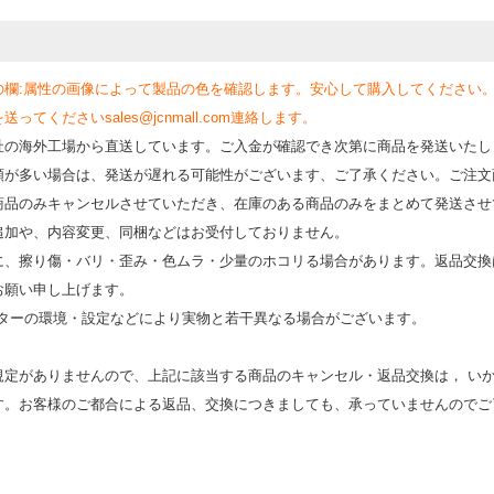
の欄:属性の画像によって製品の色を確認します。安心して購入してください
くださいsales@jcnmall.com連絡します。
社の海外工場から直送しています。ご入金が確認でき次第に商品を発送いたし
類が多い場合は、発送が遅れる可能性がございます、ご了承ください。ご注文
商品のみキャンセルさせていただき、在庫のある商品のみをまとめて発送させ
追加や、内容変更、同梱などはお受付しておりません。
時に、擦り傷・バリ・歪み・色ムラ・少量のホコリる場合があります。返品交換
お願い申し上げます。
モニターの環境・設定などにより実物と若⼲異なる場合がございます。
規定がありませんので、上記に該当する商品のキャンセル・返品交換は， い
す。お客様のご都合による返品、交換につきましても、承っていませんのでご