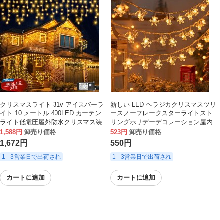
クリスマスライト 31v アイスバーラ
新しい LED ヘラジカクリスマスツリ
イト 10 メートル 400LED カーテン
ースノーフレークスターライトスト
ライト低電圧屋外防水クリスマス装
リングホリデーデコレーション屋内
飾ライト雰囲気
クリスマス装飾ランタン
1,588円
卸売り価格
523円
卸売り価格
1,672円
550円
1 - 3営業日で出荷され
1 - 3営業日で出荷され
カートに追加
カートに追加