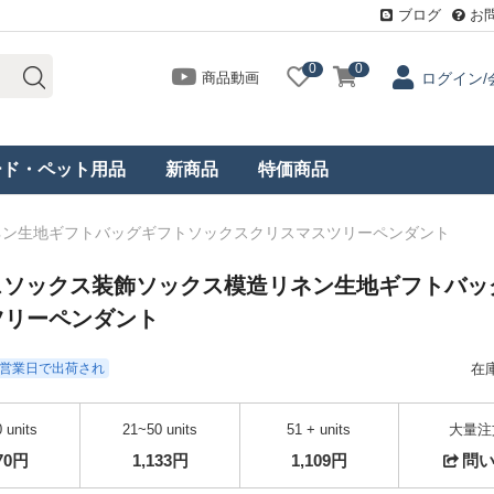
ブログ
お
0
0
商品動画
ログイン/
ード・ペット用品
新商品
特価商品
リネン生地ギフトバッグギフトソックスクリスマスツリーペンダント
マスソックス装飾ソックス模造リネン生地ギフトバッ
ツリーペンダント
- 3営業日で出荷され
在
 units
21~50 units
51 + units
大量注
170円
1,133円
1,109円
問