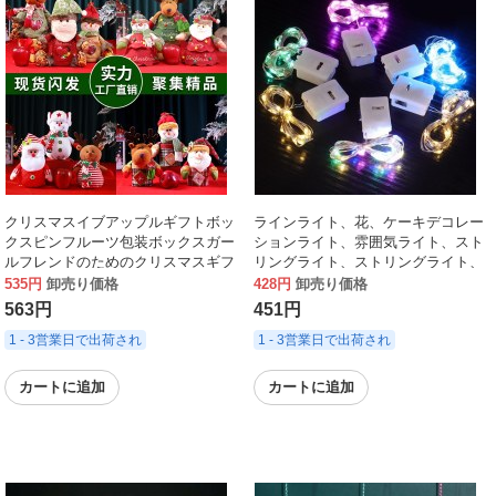
クリスマスイブアップルギフトボッ
ラインライト、花、ケーキデコレー
クスピンフルーツ包装ボックスガー
ションライト、雰囲気ライト、スト
ルフレンドのためのクリスマスギフ
リングライト、ストリングライト、
トギフトバッグクリエイティブキャ
ギフトデコレーションライト、屋外
535円
卸売り価格
428円
卸売り価格
ンディバッグ
春祭りライト
563円
451円
1 - 3営業日で出荷され
1 - 3営業日で出荷され
カートに追加
カートに追加