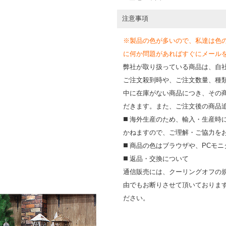
注意事項
※製品の色が多いので、私達は色
に何か問題があればすぐにメールを送って
弊社が取り扱っている商品は、自
ご注文殺到時や、ご注文数量、種
中に在庫がない商品につき、その
だきます。また、ご注文後の商品
◼️ 海外⽣産のため、輸⼊・⽣産
かねますので、ご理解・ご協⼒を
◼️ 商品の⾊はブラウザや、PC
◼️ 返品・交換について
通信販売には、クーリングオフの
由でもお断りさせて頂いておりま
ださい。