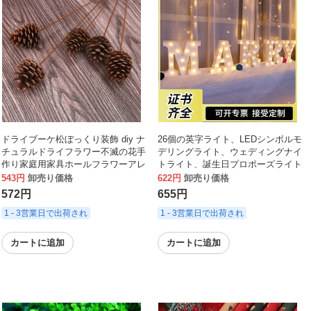
ドライブーケ松ぼっくり装飾 diy ナ
26個の英字ライト、LEDシンボルモ
チュラルドライフラワー不滅の花手
デリングライト、ウェディングナイ
作り家庭用家具ホールフラワーアレ
トライト、誕生日プロポーズライト
ンジメントポール松ぼっくり
543円
卸売り価格
622円
卸売り価格
572円
655円
1 - 3営業日で出荷され
1 - 3営業日で出荷され
カートに追加
カートに追加