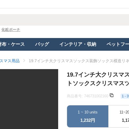
化粧ポーチ
財布・ケース
バッグ
インテリア・収納
ペットフ
スマス用品
19.7インチ大クリスマスソックス装飾ソックス模造
19.7インチ大クリス
トソックスクリスマス
商品番号:
746731002160
1 
1 ~ 10 units
11~20
1,232円
1,