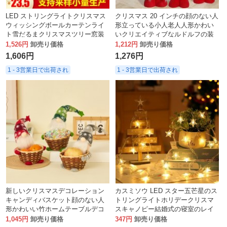
LED ストリングライトクリスマス
クリスマス 20 インチの顔のない人
ウィッシングボールカーテンライ
形立っている小人老人人形かわい
ト雪だるまクリスマスツリー窓装
いクリエイティブなルドルフの装
飾レザーストリングライトカーテ
飾
1,526円
卸売り価格
1,212円
卸売り価格
ンライト
1,606円
1,276円
1 - 3営業日で出荷され
1 - 3営業日で出荷され
新しいクリスマスデコレーション
カスミソウ LED スター五芒星のス
キャンディバスケット顔のない人
トリングライトホリデークリスマ
形かわいい竹ホームテーブルデコ
スキャノピー結婚式の寝室のレイ
レーション
アウトキャンプ装飾ライト
1,045円
卸売り価格
347円
卸売り価格