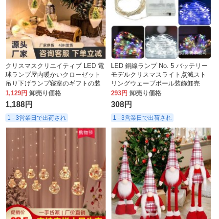
クリスマスクリエイティブ LED 電
LED 銅線ランプ No. 5 バッテリー
球ランプ屋内暖かいクローゼット
モデルクリスマスライト点滅スト
吊り下げランプ寝室のギフトの装
リングウェーブボール装飾卸売
飾 LED ランプ
1,129円
卸売り価格
293円
卸売り価格
1,188円
308円
1 - 3営業日で出荷され
1 - 3営業日で出荷され