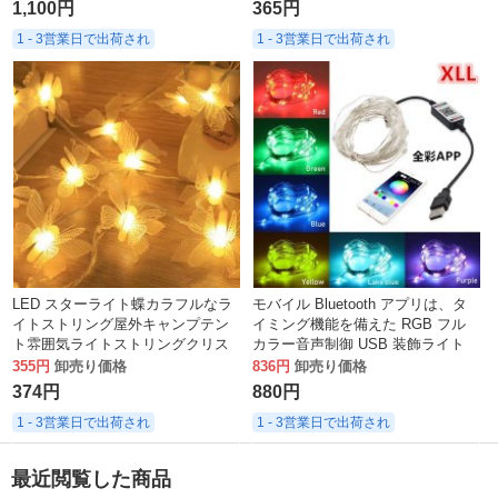
1,100円
365円
1 - 3営業日で出荷され
1 - 3営業日で出荷され
LED スターライト蝶カラフルなラ
モバイル Bluetooth アプリは、タ
イトストリング屋外キャンプテン
イミング機能を備えた RGB フル
ト雰囲気ライトストリングクリス
カラー音声制御 USB 装飾ライト
マスホリデーガーデン装飾ライト
ストリングをインテリジェントに
355円
卸売り価格
836円
卸売り価格
制御します。
374円
880円
1 - 3営業日で出荷され
1 - 3営業日で出荷され
最近閲覧した商品