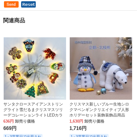
関連商品
サンタクロースアイアンストリン
クリスマス新しいブルー生地シロ
グライト雪だるまクリスマスツリ
クマペンギンクリエイティブ人形
ーデコレーションライトLEDカラ
ホリデーセット装飾装飾品用品
ーライトストリングクリスマスヨ
636円
卸売り価格
1,630円
卸売り価格
ーロッパとアメリカの新年雰囲気
669円
1,716円
ライト
1 - 3営業日で出荷され
1 - 3営業日で出荷され