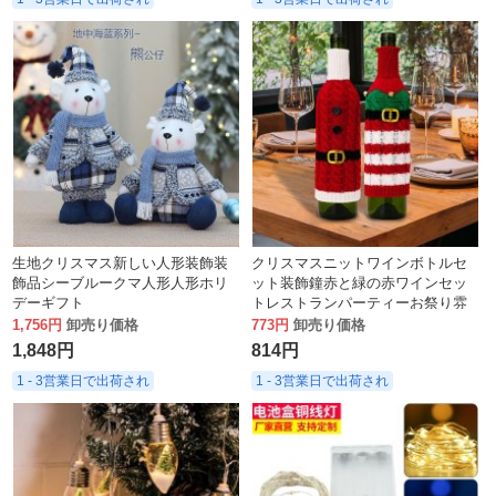
生地クリスマス新しい人形装飾装
クリスマスニットワインボトルセ
飾品シーブルークマ人形人形ホリ
ット装飾鐘赤と緑の赤ワインセッ
デーギフト
トレストランパーティーお祭り雰
囲気の装飾
1,756円
卸売り価格
773円
卸売り価格
1,848円
814円
1 - 3営業日で出荷され
1 - 3営業日で出荷され