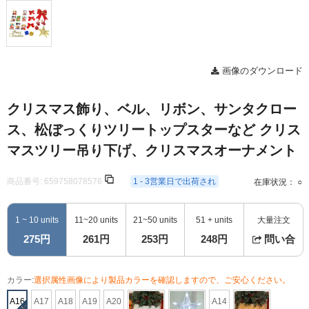
画像のダウンロード
クリスマス飾り、ベル、リボン、サンタクロー
ス、松ぼっくりツリートップスターなど クリス
マスツリー吊り下げ、クリスマスオーナメント
商品番号:
659758078576
1 - 3営業日で出荷され
在庫状況： ○
1 ~ 10 units
11~20 units
21~50 units
51 + units
大量注文
275円
261円
253円
248円
問い合
カラー:
選択属性画像により製品カラーを確認しますので、ご安心ください。
A16
A17
A18
A19
A20
A14