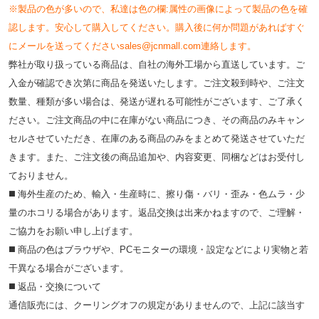
※製品の色が多いので、私達は色の欄:属性の画像によって製品の色を確
認します。安心して購入してください。購入後に何か問題があればすぐ
にメールを送ってくださいsales@jcnmall.com連絡します。
弊社が取り扱っている商品は、自社の海外工場から直送しています。ご
入金が確認でき次第に商品を発送いたします。ご注文殺到時や、ご注文
数量、種類が多い場合は、発送が遅れる可能性がございます、ご了承く
ださい。ご注文商品の中に在庫がない商品につき、その商品のみキャン
セルさせていただき、在庫のある商品のみをまとめて発送させていただ
きます。また、ご注文後の商品追加や、内容変更、同梱などはお受付し
ておりません。
◼️ 海外⽣産のため、輸⼊・⽣産時に、擦り傷・バリ・歪み・色ムラ・少
量のホコリる場合があります。返品交換は出来かねますので、ご理解・
ご協⼒をお願い申し上げます。
◼️ 商品の⾊はブラウザや、PCモニターの環境・設定などにより実物と若
⼲異なる場合がございます。
◼️ 返品・交換について
通信販売には、クーリングオフの規定がありませんので、上記に該当す