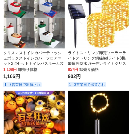
クリスマストイレカバーティッシ
ライトストリング卸売ソーラーラ
ュボックストイレカバーフロアマ
イトストリング銅線ledライト8機
ット3点セットトイレバスルーム装
能屋外防水ガーデンライトクリス
飾バッチ
マス装飾ランタン
1,108円
卸売り価格
857円
卸売り価格
1,166円
902円
1 - 3営業日で出荷され
1 - 3営業日で出荷され