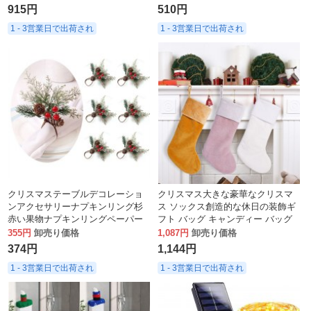
915円
510円
1 - 3営業日で出荷され
1 - 3営業日で出荷され
クリスマステーブルデコレーショ
クリスマス大きな豪華なクリスマ
ンアクセサリーナプキンリング杉
ス ソックス創造的な休日の装飾ギ
赤い果物ナプキンリングペーパー
フト バッグ キャンディー バッグ
タオルバックル準備ができている
クリスマス ツリー ペンダント
355円
卸売り価格
1,087円
卸売り価格
在庫卸売
374円
1,144円
1 - 3営業日で出荷され
1 - 3営業日で出荷され