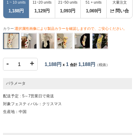
1 ~ 10 units
11~20 units
21~50 units
51 + units
大量注文
1,188円
1,129円
1,093円
1,069円
問い合
カラー:
選択属性画像により製品カラーを確認しますので、ご安心ください。
-
+
1,188円
1
1,188円
x
合計
（税抜）
パラメータ
配送予定 : 5～7営業日で発送
対象フェスティバル：クリスマス
生産地：中国