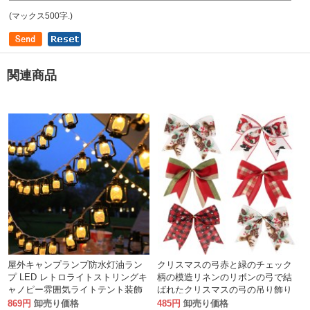
(マックス500字.)
関連商品
屋外キャンプランプ防水灯油ラン
クリスマスの弓赤と緑のチェック
プ LED レトロライトストリングキ
柄の模造リネンのリボンの弓で結
ャノピー雰囲気ライトテント装飾
ばれたクリスマスの弓の吊り飾り
キャンプライト usb
869円
卸売り価格
485円
卸売り価格