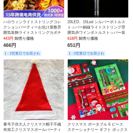
ハロウィンライトストリングコレ
20LED、15Led シルバーボトルス
クションパーティーお化け屋敷雰
トッパー銅線ライトストリング雰
囲気装飾ライトストリングカボチ
囲気赤ワインボトルストッパー装
ャランタンスカルペンダントホリ
飾ホリデー
443円
卸売り価格
618円
卸売り価格
デーライトストリング
466円
651円
1 - 3営業日で出荷され
1 - 3営業日で出荷され
番号子供大人クリスマス帽子不織
クリスマス ポータブル 6 ピース
布加工クリスマスボールパーティ
ステーショナリー ギフト ボックス