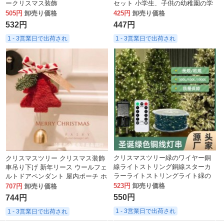
ークリスマス装飾
セット 小学生、子供の幼稚園の学
習小物ギフト ご褒美
505円
卸売り価格
425円
卸売り価格
532円
447円
1 - 3営業日で出荷され
1 - 3営業日で出荷され
クリスマスツリー緑のワイヤー銅
クリスマスツリー クリスマス装飾
線ライトストリング銅線スターカ
車吊り下げ 新年リース ウールフェ
ラーライトストリングライト緑の
ルトドアペンダント 屋内ポーチ ホ
植物中庭の装飾クリスマスの雰囲
ーム小物
523円
卸売り価格
707円
卸売り価格
気
550円
744円
1 - 3営業日で出荷され
1 - 3営業日で出荷され