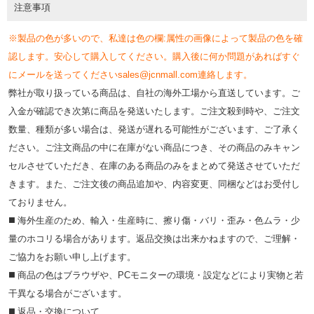
注意事項
※製品の色が多いので、私達は色の欄:属性の画像によって製品の色を確
認します。安心して購入してください。購入後に何か問題があればすぐ
にメールを送ってくださいsales@jcnmall.com連絡します。
弊社が取り扱っている商品は、自社の海外工場から直送しています。ご
入金が確認でき次第に商品を発送いたします。ご注文殺到時や、ご注文
数量、種類が多い場合は、発送が遅れる可能性がございます、ご了承く
ださい。ご注文商品の中に在庫がない商品につき、その商品のみキャン
セルさせていただき、在庫のある商品のみをまとめて発送させていただ
きます。また、ご注文後の商品追加や、内容変更、同梱などはお受付し
ておりません。
◼️ 海外⽣産のため、輸⼊・⽣産時に、擦り傷・バリ・歪み・色ムラ・少
量のホコリる場合があります。返品交換は出来かねますので、ご理解・
ご協⼒をお願い申し上げます。
◼️ 商品の⾊はブラウザや、PCモニターの環境・設定などにより実物と若
⼲異なる場合がございます。
◼️ 返品・交換について