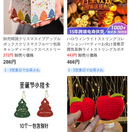
卸売韓国クリスマスイブアップル
ハロウィンライトストリングコレ
ボックスクリスマスフルーツ包装
クションパーティーお化け屋敷雰
キャンディーボックスペストリー
囲気装飾ライトストリングカボチ
ボックスジンジャーブレッドボッ
ャランタンスカルペンダントホリ
272円
卸売り価格
443円
卸売り価格
クス
デーライトストリング
286円
466円
1 - 3営業日で出荷され
1 - 3営業日で出荷され