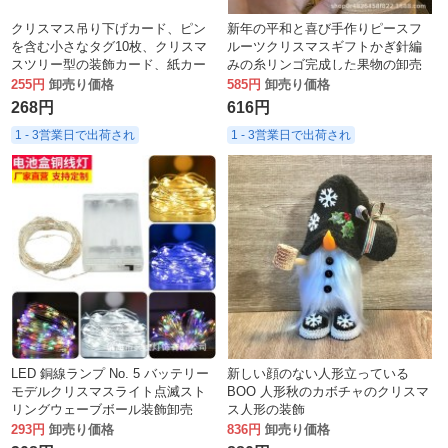
クリスマス吊り下げカード、ピン
新年の平和と喜び手作りピースフ
を含む小さなタグ10枚、クリスマ
ルーツクリスマスギフトかぎ針編
スツリー型の装飾カード、紙カー
みの糸リンゴ完成した果物の卸売
ド
255円
卸売り価格
585円
卸売り価格
268円
616円
1 - 3営業日で出荷され
1 - 3営業日で出荷され
LED 銅線ランプ No. 5 バッテリー
新しい顔のない人形立っている
モデルクリスマスライト点滅スト
BOO 人形秋のカボチャのクリスマ
リングウェーブボール装飾卸売
ス人形の装飾
293円
卸売り価格
836円
卸売り価格