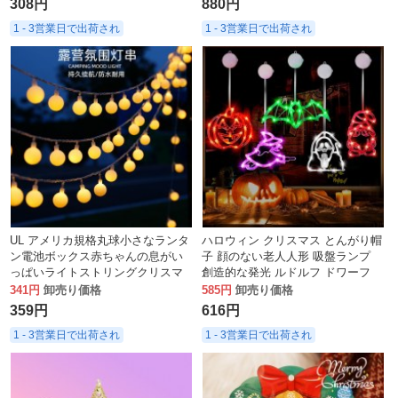
308円
880円
1 - 3営業日で出荷され
1 - 3営業日で出荷され
UL アメリカ規格丸球小さなランタ
ハロウィン クリスマス とんがり帽
ン電池ボックス赤ちゃんの息がい
子 顔のない老人人形 吸盤ランプ
っぱいライトストリングクリスマ
創造的な発光 ルドルフ ドワーフ
スルーム装飾スターライトストリ
341円
卸売り価格
585円
卸売り価格
ング
359円
616円
1 - 3営業日で出荷され
1 - 3営業日で出荷され