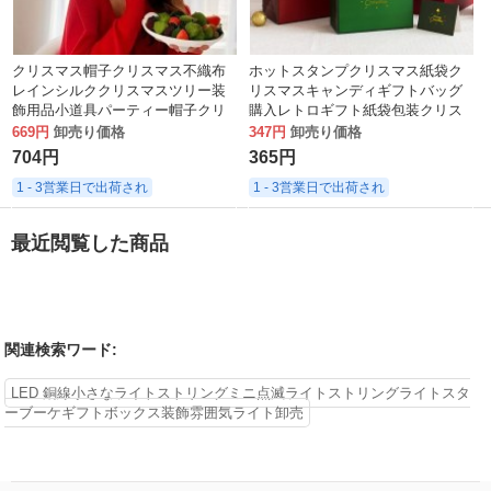
クリスマス帽子クリスマス不織布
ホットスタンプクリスマス紙袋ク
レインシルククリスマスツリー装
リスマスキャンディギフトバッグ
飾用品小道具パーティー帽子クリ
購入レトロギフト紙袋包装クリス
スマスギフト
マスイブアップルギフトバッグ
669円
卸売り価格
347円
卸売り価格
704円
365円
1 - 3営業日で出荷され
1 - 3営業日で出荷され
最近閲覧した商品
関連検索ワード:
LED 銅線小さなライトストリングミニ点滅ライトストリングライトスタ
ーブーケギフトボックス装飾雰囲気ライト卸売