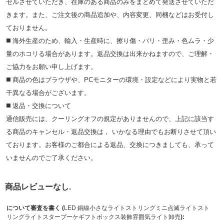
セルさせていただき、在庫のある商品のみをまとめて発送させていただ
きます。また、ご注文後の商品追加や、内容変更、同梱などはお受付し
ておりません。
◼️ 海外⽣産のため、輸⼊・⽣産時に、擦り傷・バリ・歪み・色ムラ・少
量のホコリる場合があります。返品交換は出来かねますので、ご理解・
ご協⼒をお願い申し上げます。
◼️ 商品の⾊はブラウザや、PCモニターの環境・設定などにより実物と若
⼲異なる場合がございます。
◼️ 返品・交換について
通信販売には、クーリングオフの規定がありませんので、上記に該当す
る商品のキャンセル・返品交換は， いかなる理由でもお断りさせて頂い
ております。お客様のご都合による返品、交換につきましても、承って
いませんのでご了承ください。
商品レビューなし.
について審査を書く (
LED 銅線小さなライトストリングミニ点滅ライトスト
リングライトスターブーケギフトボックス装飾雰囲気ライト卸売
):