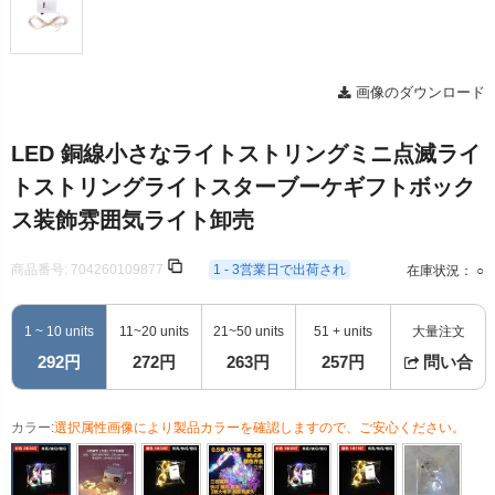
画像のダウンロード
LED 銅線小さなライトストリングミニ点滅ライ
トストリングライトスターブーケギフトボック
ス装飾雰囲気ライト卸売
商品番号:
704260109877
1 - 3営業日で出荷され
在庫状況： ○
1 ~ 10 units
11~20 units
21~50 units
51 + units
大量注文
292円
272円
263円
257円
問い合
カラー:
選択属性画像により製品カラーを確認しますので、ご安心ください。