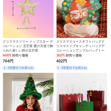
クリスマスツリー トップスター デ
クリスマスリースギフトバッグク
コレーション 五芒星 愛の天使で飾
リスマスイブキャンディバッグデ
られた新しい鉄の五芒星
コレーションアップルバッグトー
トバッグクリスマスツリーギフト
669円
卸売り価格
382円
卸売り価格
ラッピングバッグ
704円
402円
1 - 3営業日で出荷され
1 - 3営業日で出荷され