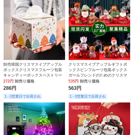
卸売韓国クリスマスイブアップル
クリスマスイブアップルギフトボ
ボックスクリスマスフルーツ包装
ックスピンフルーツ包装ボックス
キャンディーボックスペストリー
ガールフレンドのためのクリスマ
ボックスジンジャーブレッドボッ
スギフトギフトバッグクリエイテ
272円
卸売り価格
535円
卸売り価格
クス
ィブキャンディバッグ
286円
563円
1 - 3営業日で出荷され
1 - 3営業日で出荷され