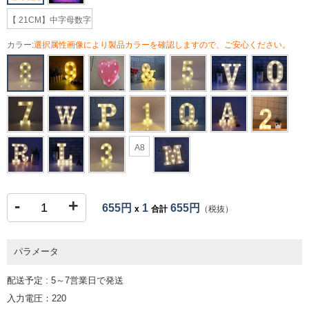
【 21CM】中字母数字
カラー:
選択属性画像により製品カラーを確認しますので、ご安心ください。
A8
-
+
655円
1
655円
x
合計
（税抜）
パラメータ
配送予定 : 5～7営業日で発送
入力電圧：220