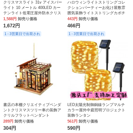
クリスマスライト 31v アイスバー
ハロウィンライトストリングコレ
ライト 10 メートル 400LED カー
クションパーティーお化け屋敷雰
テンライト低電圧屋外防水クリス
囲気装飾ライトストリングカボチ
マス装飾ライト雰囲気
ャランタンスカルペンダントホリ
1,588円
卸売り価格
443円
卸売り価格
デーライトストリング
1,672円
466円
1 - 3営業日で出荷され
1 - 3営業日で出荷され
書店の本棚クリエイティブペンダ
LED太陽光制御銅線ランプマルチ
ントクリスマスツリー車の装飾ア
カラー屋外中庭照明プロジェクト
クリルフラットペンダント
装飾ランタン
289円
卸売り価格
561円
卸売り価格
304円
590円