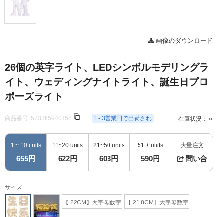
画像のダウンロード
26個の英字ライト、LEDシンボルモデリングラ
イト、ウェディングナイトライト、誕生日プロ
ポーズライト
商品番号:
573385940358
1 - 3営業日で出荷され
在庫状況： ○
1 ~ 10 units
11~20 units
21~50 units
51 + units
大量注文
655円
622円
603円
590円
問い合
サイズ:
【 22CM】大字母数字
【 21.8CM】大字母数字