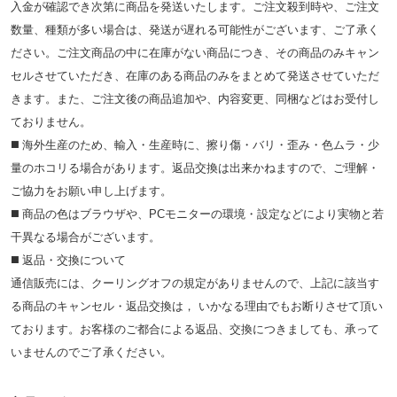
入金が確認でき次第に商品を発送いたします。ご注文殺到時や、ご注文
数量、種類が多い場合は、発送が遅れる可能性がございます、ご了承く
ださい。ご注文商品の中に在庫がない商品につき、その商品のみキャン
セルさせていただき、在庫のある商品のみをまとめて発送させていただ
きます。また、ご注文後の商品追加や、内容変更、同梱などはお受付し
ておりません。
◼️ 海外⽣産のため、輸⼊・⽣産時に、擦り傷・バリ・歪み・色ムラ・少
量のホコリる場合があります。返品交換は出来かねますので、ご理解・
ご協⼒をお願い申し上げます。
◼️ 商品の⾊はブラウザや、PCモニターの環境・設定などにより実物と若
⼲異なる場合がございます。
◼️ 返品・交換について
通信販売には、クーリングオフの規定がありませんので、上記に該当す
る商品のキャンセル・返品交換は， いかなる理由でもお断りさせて頂い
ております。お客様のご都合による返品、交換につきましても、承って
いませんのでご了承ください。