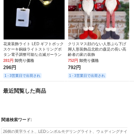
花束装飾ライト LED ギフトボック
クリスマス顔のない人形ぶら下げ
スケーキ銅線ライトストリングボ
脚人形装飾品北欧の森足の長い高
タン電子調整可能な点滅ガーラン
齢者の家の装飾
ドライトストリップ
281円
卸売り価格
752円
卸売り価格
296円
792円
1 - 3営業日で出荷され
1 - 3営業日で出荷され
最近閲覧した商品
関連検索ワード:
26個の英字ライト、LEDシンボルモデリングライト、ウェディングナイ