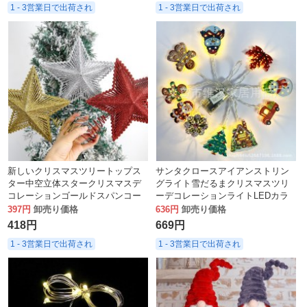
1 - 3営業日で出荷され
1 - 3営業日で出荷され
新しいクリスマスツリートップス
サンタクロースアイアンストリン
ター中空立体スタークリスマスデ
グライト雪だるまクリスマスツリ
コレーションゴールドスパンコー
ーデコレーションライトLEDカラ
ルクリスマスツリートップ五芒星
ーライトストリングクリスマスヨ
397円
卸売り価格
636円
卸売り価格
クラウン
ーロッパとアメリカの新年雰囲気
418円
669円
ライト
1 - 3営業日で出荷され
1 - 3営業日で出荷され