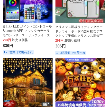
新しい LED ポイントコントロール
クリスマス画板ライティングボー
Bluetooth APP マジックカラーリ
ドホワイトボード消去可能なデス
モコンレザーストリングライトス
クトップ子供のクリスマス消去可
トリングクリスマスツリーホリデ
794円
卸売り価格
能な描画ボード学生ギフト文具
291円
卸売り価格
ーデコレーション
836円
306円
1 - 3営業日で出荷され
1 - 3営業日で出荷され