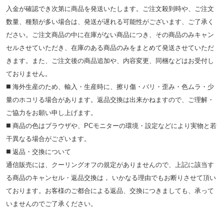
入金が確認でき次第に商品を発送いたします。ご注文殺到時や、ご注文
数量、種類が多い場合は、発送が遅れる可能性がございます、ご了承く
ださい。ご注文商品の中に在庫がない商品につき、その商品のみキャン
セルさせていただき、在庫のある商品のみをまとめて発送させていただ
きます。また、ご注文後の商品追加や、内容変更、同梱などはお受付し
ておりません。
◼️ 海外⽣産のため、輸⼊・⽣産時に、擦り傷・バリ・歪み・色ムラ・少
量のホコリる場合があります。返品交換は出来かねますので、ご理解・
ご協⼒をお願い申し上げます。
◼️ 商品の⾊はブラウザや、PCモニターの環境・設定などにより実物と若
⼲異なる場合がございます。
◼️ 返品・交換について
通信販売には、クーリングオフの規定がありませんので、上記に該当す
る商品のキャンセル・返品交換は， いかなる理由でもお断りさせて頂い
ております。お客様のご都合による返品、交換につきましても、承って
いませんのでご了承ください。