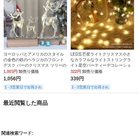
ヨーロッパとアメリカのスタイル
LED五芒星ライトクリスマス小さ
の金色の鉄のヘラジカのフロント
なカラフルなライトストリングラ
デスク バーのクリスマス ツリーの
イト星空パーティーデコレーショ
下のクリスマスの装飾
ンライトウェディングアレンジメ
1,003円
卸売り価格
322円
卸売り価格
ントバッテリーライトストリング
1,056円
339円
1 - 3営業日で出荷され
1 - 3営業日で出荷され
最近閲覧した商品
関連検索ワード: