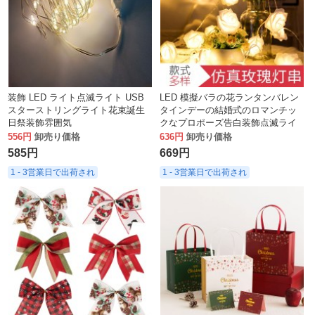
装飾 LED ライト点滅ライト USB
LED 模擬バラの花ランタンバレン
スターストリングライト花束誕生
タインデーの結婚式のロマンチッ
日祭装飾雰囲気
クなプロポーズ告白装飾点滅ライ
ト電池ボックスライトストリング
556円
卸売り価格
636円
卸売り価格
585円
669円
1 - 3営業日で出荷され
1 - 3営業日で出荷され