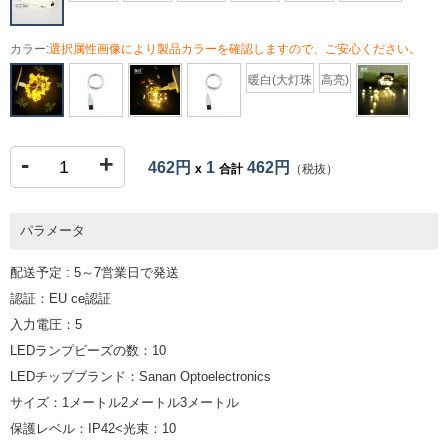
カラー:
選択属性画像により製品カラーを確認しますので、ご安心ください。
暖白(大灯珠
高亮)
-
+
462円
1
462円
x
合計
（税抜）
パラメータ
配送予定 : 5～7営業日で発送
認証：EU ce認証
入力電圧：5
LEDランプビーズの数：10
LEDチップブランド：Sanan Optoelectronics
サイズ：1メートル2メートル3メートル
保護レベル：IP42<光束：10