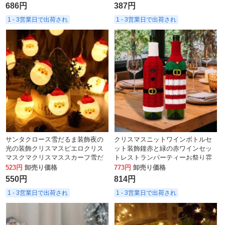
686円
387円
1 - 3営業日で出荷され
1 - 3営業日で出荷され
サンタクロース雪だるま装飾夜の
クリスマスニットワインボトルセ
光の装飾クリスマスピエロクリス
ット装飾鐘赤と緑の赤ワインセッ
マスクマクリスマススカーフ雪だ
トレストランパーティーお祭り雰
るま
囲気の装飾
523円
卸売り価格
773円
卸売り価格
550円
814円
1 - 3営業日で出荷され
1 - 3営業日で出荷され