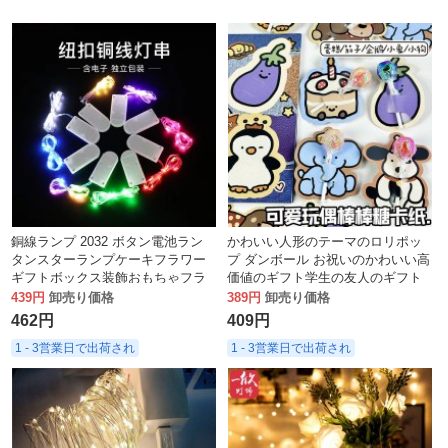
銅線ランプ 2032 ボタン電池ラン
かわいい人形のテーマのロリポッ
タンスターランプケーキフラワー
プ ダンボール お祝いのかわいい高
ギフトボックス装飾おもちゃフラ
価値のギフト学生の友人のギフト
ッシュライトストリング
親友
439円
卸売り価格
389円
卸売り価格
462円
409円
1 - 3営業日で出荷され
1 - 3営業日で出荷され