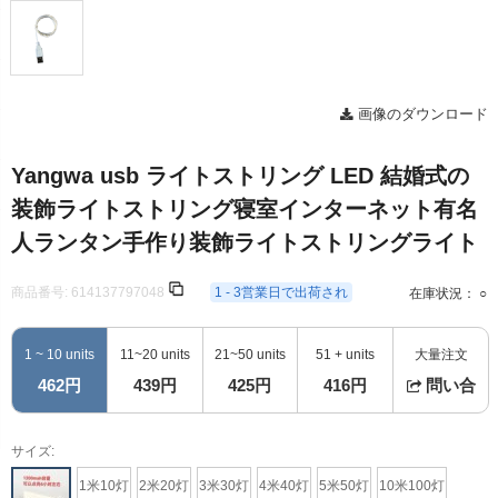
画像のダウンロード
Yangwa usb ライトストリング LED 結婚式の
装飾ライトストリング寝室インターネット有名
人ランタン手作り装飾ライトストリングライト
商品番号:
614137797048
1 - 3営業日で出荷され
在庫状況： ○
1 ~ 10 units
11~20 units
21~50 units
51 + units
大量注文
462円
439円
425円
416円
問い合
サイズ:
1米10灯
2米20灯
3米30灯
4米40灯
5米50灯
10米100灯