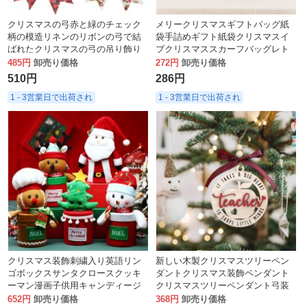
クリスマスの弓赤と緑のチェック
メリークリスマスギフトバッグ紙
柄の模造リネンのリボンの弓で結
袋手詰めギフト紙袋クリスマスイ
ばれたクリスマスの弓の吊り飾り
ブクリスマススカーフバッグレト
ロギフトボックス
485円
卸売り価格
272円
卸売り価格
510円
286円
1 - 3営業日で出荷され
1 - 3営業日で出荷され
クリスマス装飾刺繍入り英語リン
新しい木製クリスマスツリーペン
ゴボックスサンタクロースクッキ
ダントクリスマス装飾ペンダント
ーマン漫画子供用キャンディージ
クリスマスツリーペンダント弓装
ャーギフトボックス
飾中空吊り下げ
652円
卸売り価格
368円
卸売り価格