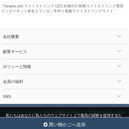
Yangwa usb ライトストリング LED 結婚式の装飾ライトストリング寝室
インターネット有名人ランタン手作り装飾ライトストリングライト
会社概要
顧客サービス
ポリシーと情報
会員の福利
SNS
スーパーデリバリーは個人情報を暗号化して送信するSSLに対応
私たちはあなたに私たちのウェブサイト上で最高の経験を提供するた
しています。
めにクッキーを使用しています。
クッキー設定
全員を受け入れ
©2024 Jcnmall.com All Rights Reserved.
買い物かごへ追加