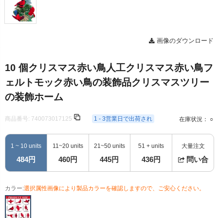
画像のダウンロード
10 個クリスマス赤い鳥人工クリスマス赤い鳥フ
ェルトモック赤い鳥の装飾品クリスマスツリー
の装飾ホーム
商品番号:
740073017125
1 - 3営業日で出荷され
在庫状況： ○
1 ~ 10 units
11~20 units
21~50 units
51 + units
大量注文
484円
460円
445円
436円
問い合
カラー:
選択属性画像により製品カラーを確認しますので、ご安心ください。