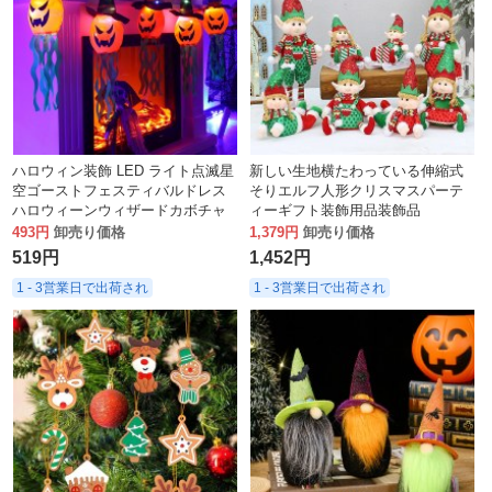
ハロウィン装飾 LED ライト点滅星
新しい生地横たわっている伸縮式
空ゴーストフェスティバルドレス
そりエルフ人形クリスマスパーテ
ハロウィーンウィザードカボチャ
ィーギフト装飾用品装飾品
ランタンライトストリング
493円
卸売り価格
1,379円
卸売り価格
519円
1,452円
1 - 3営業日で出荷され
1 - 3営業日で出荷され