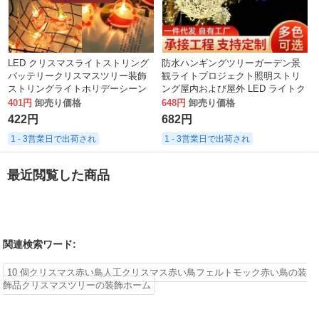
LED クリスマスライトストリング
防水ハンギングツリーガーデン景
バッテリークリスマスツリー装飾
観ライトプロジェクト照明ストリ
ストリングライトホリデーシーン
ング屋内および屋外 LED ライトク
アレンジメントサンタクロースラ
リスマス装飾タクローボールライ
401円
卸売り価格
648円
卸売り価格
ンタン
ト
422円
682円
1 - 3営業日で出荷され
1 - 3営業日で出荷され
最近閲覧した商品
関連検索ワード:
10 個クリスマス赤い鳥人工クリスマス赤い鳥フェルトモック赤い鳥の装
飾品クリスマスツリーの装飾ホーム