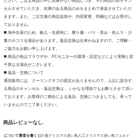
ださい。ご注文商品の中に在庫がない商品につき、その商品のみキャン
セルさせていただき、在庫のある商品のみをまとめて発送させていただ
きます。また、ご注文後の商品追加や、内容変更、同梱などはお受付し
ておりません。
◼️ 海外⽣産のため、輸⼊・⽣産時に、擦り傷・バリ・歪み・色ムラ・少
量のホコリる場合があります。返品交換は出来かねますので、ご理解・
ご協⼒をお願い申し上げます。
◼️ 商品の⾊はブラウザや、PCモニターの環境・設定などにより実物と若
⼲異なる場合がございます。
◼️ 返品・交換について
通信販売には、クーリングオフの規定がありませんので、上記に該当す
る商品のキャンセル・返品交換は， いかなる理由でもお断りさせて頂い
ております。お客様のご都合による返品、交換につきましても、承って
いませんのでご了承ください。
商品レビューなし.
について審査を書く (
10 個クリスマス赤い鳥人工クリスマス赤い鳥フェルト