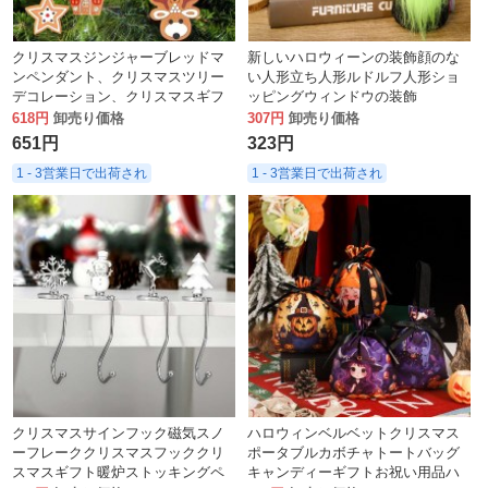
クリスマスジンジャーブレッドマ
新しいハロウィーンの装飾顔のな
ンペンダント、クリスマスツリー
い人形立ち人形ルドルフ人形ショ
デコレーション、クリスマスギフ
ッピングウィンドウの装飾
ト、12個セット
618円
卸売り価格
307円
卸売り価格
651円
323円
1 - 3営業日で出荷され
1 - 3営業日で出荷され
クリスマスサインフック磁気スノ
ハロウィンベルベットクリスマス
ーフレーククリスマスフッククリ
ポータブルカボチャトートバッグ
スマスギフト暖炉ストッキングペ
キャンディーギフトお祝い用品ハ