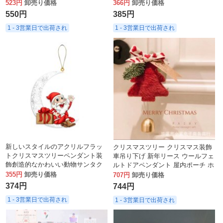
ンダント
ロウィンギフトバッグ
523円
卸売り価格
366円
卸売り価格
550円
385円
1 - 3営業日で出荷され
1 - 3営業日で出荷され
新しいスタイルのアクリルフラッ
クリスマスツリー クリスマス装飾
トクリスマスツリーペンダント装
車吊り下げ 新年リース ウールフェ
飾創造的なかわいい動物サンタク
ルトドアペンダント 屋内ポーチ ホ
ロース
ーム小物
355円
卸売り価格
707円
卸売り価格
374円
744円
1 - 3営業日で出荷され
1 - 3営業日で出荷され