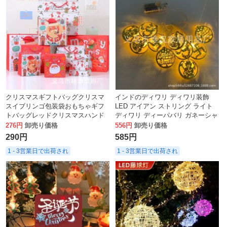
クリスマスギフトバッグクリスマ
インドのディワリ ディワリ装飾
スイブリンゴ包装袋おもちゃギフ
LED アイアン ストリング ライト
トバッグレッドクリスマスハンド
ディワリ ディーパバリ ガネーシャ
ヘルド紙袋バッチ
OM 卍雰囲気
276円
卸売り価格
556円
卸売り価格
290円
585円
1 - 3営業日で出荷され
1 - 3営業日で出荷され