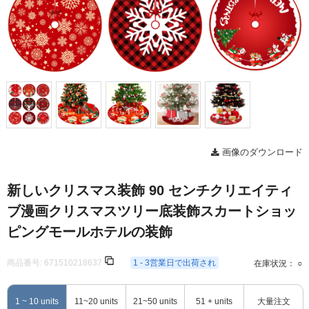
画像のダウンロード
新しいクリスマス装飾 90 センチクリエイティ
ブ漫画クリスマスツリー底装飾スカートショッ
ピングモールホテルの装飾
商品番号:
671510218637
1 - 3営業日で出荷され
在庫状況： ○
1 ~ 10 units
11~20 units
21~50 units
51 + units
大量注文