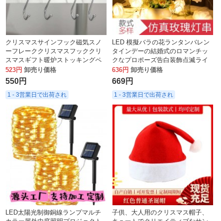
クリスマスサインフック磁気スノ
LED 模擬バラの花ランタンバレン
ーフレーククリスマスフッククリ
タインデーの結婚式のロマンチッ
スマスギフト暖炉ストッキングペ
クなプロポーズ告白装飾点滅ライ
ンダント
ト電池ボックスライトストリング
523円
卸売り価格
636円
卸売り価格
550円
669円
1 - 3営業日で出荷され
1 - 3営業日で出荷され
LED太陽光制御銅線ランプマルチ
子供、大人用のクリスマス帽子、