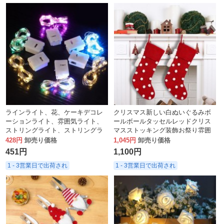
ラインライト、花、ケーキデコレ
クリスマス新しい白ぬいぐるみボ
ーションライト、雰囲気ライト、
ールボールタッセルレッドクリス
ストリングライト、ストリングラ
マスストッキング装飾お祭り雰囲
イト、ギフトデコレーションライ
気ペンダント
428円
卸売り価格
1,045円
卸売り価格
ト、屋外春祭りライト
451円
1,100円
1 - 3営業日で出荷され
1 - 3営業日で出荷され