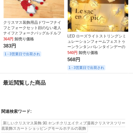
クリスマス装飾用品ドワーフナイ
フとフォークセット顔のない老人
ナイフとフォークバッグルドルフ
LED ローズライトストリングシミ
カトラリーセット
364円
卸売り価格
ュレーションフォームフェストゥ
383円
ーンランタンバレンタインデーの
雰囲気装飾ローズライトストリン
540円
卸売り価格
1 - 3営業日で出荷され
グ卸売
568円
1 - 3営業日で出荷され
最近閲覧した商品
関連検索ワード:
新しいクリスマス装飾 90 センチクリエイティブ漫画クリスマスツリー
底装飾スカートショッピングモールホテルの装飾