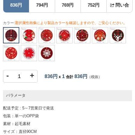
836円
794円
769円
752円
問い合
カラー:
選択属性画像により製品カラーを確認しますので、ご安心ください。
-
+
836円
1
836円
x
合計
（税抜）
パラメータ
配送予定 : 5～7営業日で発送
包装：単一のOPP袋
素材：起毛素材
サイズ：直径90CM