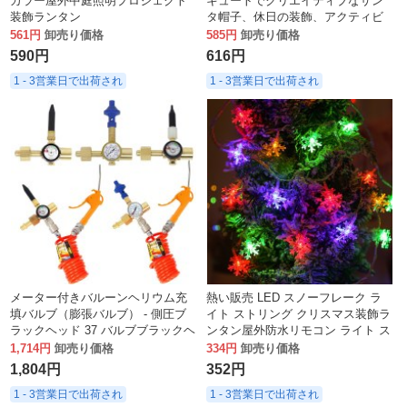
カラー屋外中庭照明プロジェクト
キュートでクリエイティブなサン
装飾ランタン
タ帽子、休日の装飾、アクティビ
ティ用の高級ぬいぐるみ雪だるま
561円
卸売り価格
585円
卸売り価格
帽子
590円
616円
1 - 3営業日で出荷され
1 - 3営業日で出荷され
メーター付きバルーンヘリウム充
熱い販売 LED スノーフレーク ラ
填バルブ（膨張バルブ） - 側圧ブ
イト ストリング クリスマス装飾ラ
ラックヘッド 37 バルブブラックヘ
ンタン屋外防水リモコン ライト ス
ッド口ヘリウム減圧バルブ
トリング
1,714円
卸売り価格
334円
卸売り価格
1,804円
352円
1 - 3営業日で出荷され
1 - 3営業日で出荷され