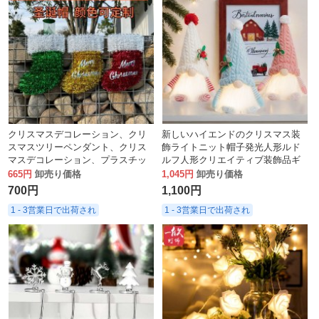
クリスマスデコレーション、クリ
新しいハイエンドのクリスマス装
スマスツリーペンダント、クリス
飾ライトニット帽子発光人形ルド
マスデコレーション、プラスチッ
ルフ人形クリエイティブ装飾品ギ
クオーナメント、工芸品、クリス
フト
665円
卸売り価格
1,045円
卸売り価格
マスソックス
700円
1,100円
1 - 3営業日で出荷され
1 - 3営業日で出荷され