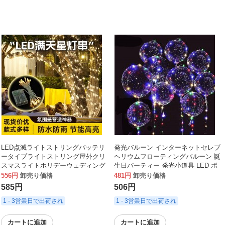
LED点滅ライトストリングバッテリ
発光バルーン インターネットセレブ
ータイプライトストリング屋外クリ
ヘリウムフローティングバルーン 誕
スマスライトホリデーウェディング
生日パーティー 発光小道具 LED ボ
デコレーションライト星空スターラ
ボボール クリスマス
556円
卸売り価格
481円
卸売り価格
イトストリング
585円
506円
1 - 3営業日で出荷され
1 - 3営業日で出荷され
カートに追加
カートに追加