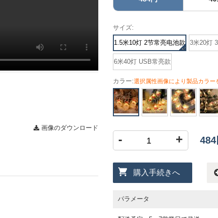
サイズ:
1.5米10灯 2节常亮电池款
3米20灯
6米40灯 USB常亮款
カラー:
選択属性画像により製品カラー
画像のダウンロード
-
+
48
購入手続きへ
パラメータ