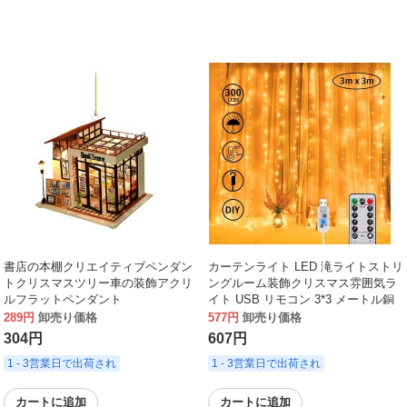
書店の本棚クリエイティブペンダン
カーテンライト LED 滝ライトストリ
トクリスマスツリー車の装飾アクリ
ングルーム装飾クリスマス雰囲気ラ
ルフラットペンダント
イト USB リモコン 3*3 メートル銅
線カーテンライト
289円
卸売り価格
577円
卸売り価格
304円
607円
1 - 3営業日で出荷され
1 - 3営業日で出荷され
カートに追加
カートに追加