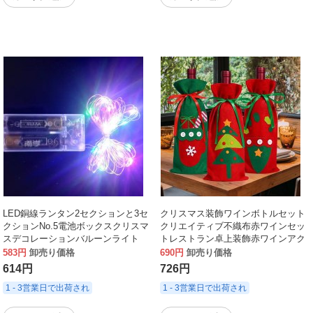
LED銅線ランタン2セクションと3セ
クリスマス装飾ワインボトルセット
クションNo.5電池ボックスクリスマ
クリエイティブ不織布赤ワインセッ
スデコレーションバルーンライト
トレストラン卓上装飾赤ワインアク
USBインターフェース銅線ライトス
セサリー
583円
卸売り価格
690円
卸売り価格
トリング
614円
726円
1 - 3営業日で出荷され
1 - 3営業日で出荷され