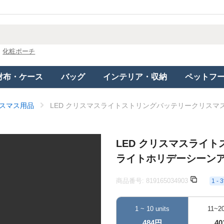
化粧ポーチ
財布・ケース
バッグ
インテリア・収納
ペットフ
スマス用品
LED クリスマスライトストリングバッテリークリス
LED クリスマスライ
ライトホリデーシーン
商品番号:
819165034903
1 
1 ~ 10 units
11~20
484円
4