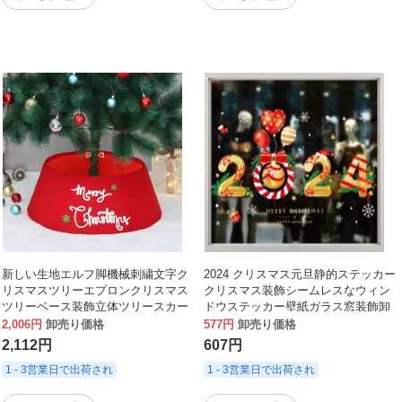
新しい生地エルフ脚機械刺繍文字ク
2024 クリスマス元旦静的ステッカー
リスマスツリーエプロンクリスマス
クリスマス装飾シームレスなウィン
ツリーベース装飾立体ツリースカー
ドウステッカー壁紙ガラス窓装飾卸
ト
売
2,006円
卸売り価格
577円
卸売り価格
2,112円
607円
1 - 3営業日で出荷され
1 - 3営業日で出荷され