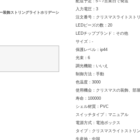
配送予定 : 5～7営業日で発送
入力電圧：3
リー装飾ストリングライトホリデーシ
注文番号：クリスマスライトスト
LEDビーズの数：20
LEDチップブランド：その他
サイズ：-
保護レベル：ip44
光束：6
調光機能：いいえ
制御方法：手動
色温度：3000
使用機会：クリスマスの装飾、部
寿命：100000
シェル材質：PVC
スイッチタイプ：マニュアル
電源方式：電池ボックス
タイプ：クリスマスライトストリ
生産地：中国