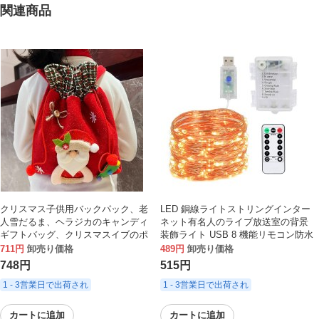
関連商品
クリスマス子供用バックパック、老
LED 銅線ライトストリングインター
人雪だるま、ヘラジカのキャンディ
ネット有名人のライブ放送室の背景
ギフトバッグ、クリスマスイブのポ
装飾ライト USB 8 機能リモコン防水
ータブル巾着アップルバッグ
カラーライト銅線ランプ
711円
卸売り価格
489円
卸売り価格
748円
515円
1 - 3営業日で出荷され
1 - 3営業日で出荷され
カートに追加
カートに追加