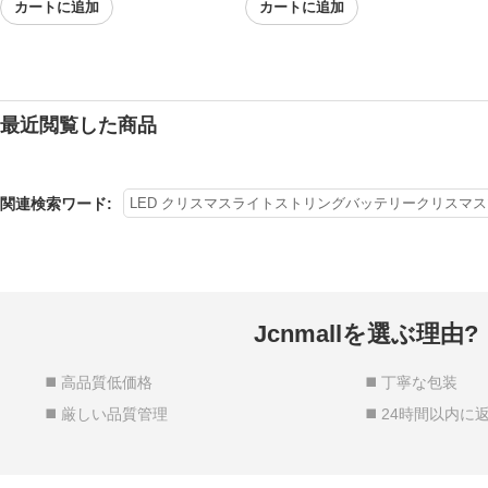
カートに追加
カートに追加
最近閲覧した商品
関連検索ワード:
LED クリスマスライトストリングバッテリークリスマ
Jcnmallを選ぶ理由?
◼️ 高品質低価格
◼️ 丁寧な包装
◼️ 厳しい品質管理
◼️ 24時間以内に