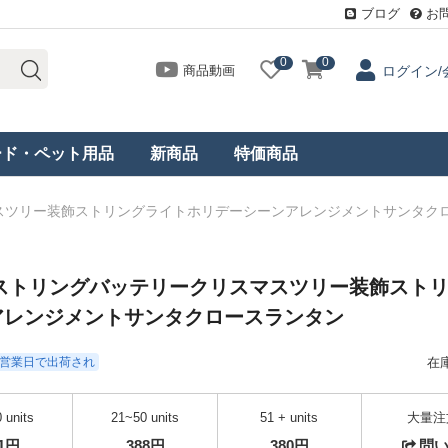
ブログ
お
0
0
商品動画
ログイン/
ード・ペット用品
新商品
特価商品
マスツリー装飾ストリングライトホリデーシーンアレンジメントサンタク
トストリングバッテリークリスマスツリー装飾スト
アレンジメントサンタクロースランタン
- 3営業日で出荷され
在
 units
21~50 units
51 + units
大量注
01円
388円
380円
問