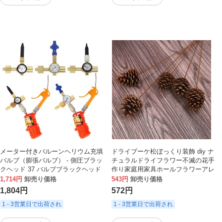
メーター付きバルーンヘリウム充填
ドライブーケ松ぼっくり装飾 diy ナ
バルブ（膨張バルブ） - 側圧ブラッ
チュラルドライフラワー不滅の花手
クヘッド 37 バルブブラックヘッド
作り家庭用家具ホールフラワーアレ
口ヘリウム減圧バルブ
ンジメントポール松ぼっくり
1,714円
卸売り価格
543円
卸売り価格
1,804円
572円
1 - 3営業日で出荷され
1 - 3営業日で出荷され