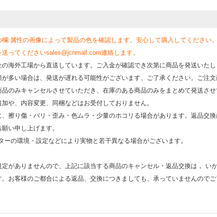
の欄:属性の画像によって製品の色を確認します。安心して購入してください
くださいsales@jcnmall.com連絡します。
社の海外工場から直送しています。ご入金が確認でき次第に商品を発送いたし
類が多い場合は、発送が遅れる可能性がございます、ご了承ください。ご注文
商品のみキャンセルさせていただき、在庫のある商品のみをまとめて発送させ
追加や、内容変更、同梱などはお受付しておりません。
時に、擦り傷・バリ・歪み・色ムラ・少量のホコリる場合があります。返品交換
お願い申し上げます。
モニターの環境・設定などにより実物と若⼲異なる場合がございます。
規定がありませんので、上記に該当する商品のキャンセル・返品交換は， い
す。お客様のご都合による返品、交換につきましても、承っていませんのでご