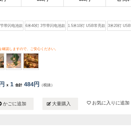
 3节带闪电池款
6米40灯 3节带闪电池款
1.5米10灯 USB常亮款
3米20灯 US
を確認しますので、ご安心ください。
4円
1
484円
（税抜）
x
合計
お気に入りに追加
かごに追加
大量購入