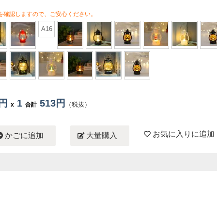
を確認しますので、ご安心ください。
A16
3円
1
513円
（税抜）
x
合計
お気に入りに追加
かごに追加
大量購入