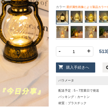
カラー:
選択属性画像により製品カラー
-
+
51
購入手続きへ
パラメータ
配送予定 : 5～7営業日で発送
パッキング：カートン
材質：プラスチック