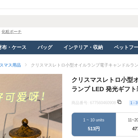
化粧ポーチ
財布・ケース
バッグ
インテリア・収納
ペットフ
スマス用品
クリスマスレトロ小型オイルランプ電子キャンドルランプ
クリスマスレトロ小型
ランプ LED 発光ギフ
商品番号:
677560460908
1 
1 ~ 10 units
11~20
513円
4