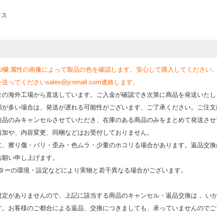
マス
の欄:属性の画像によって製品の色を確認します。安心して購入してください
くださいsales@jcnmall.com連絡します。
社の海外工場から直送しています。ご入金が確認でき次第に商品を発送いたし
類が多い場合は、発送が遅れる可能性がございます、ご了承ください。ご注文
商品のみキャンセルさせていただき、在庫のある商品のみをまとめて発送させ
追加や、内容変更、同梱などはお受付しておりません。
時に、擦り傷・バリ・歪み・色ムラ・少量のホコリる場合があります。返品交換
お願い申し上げます。
モニターの環境・設定などにより実物と若⼲異なる場合がございます。
規定がありませんので、上記に該当する商品のキャンセル・返品交換は， い
す。お客様のご都合による返品、交換につきましても、承っていませんのでご