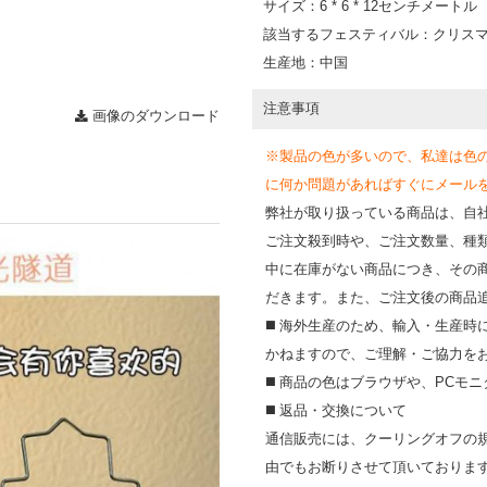
サイズ：6 * 6 * 12センチメートル
該当するフェスティバル：クリス
生産地：中国
注意事項
画像のダウンロード
※製品の色が多いので、私達は色
に何か問題があればすぐにメールを送って
弊社が取り扱っている商品は、自
ご注文殺到時や、ご注文数量、種
中に在庫がない商品につき、その
だきます。また、ご注文後の商品
◼️ 海外⽣産のため、輸⼊・⽣産
かねますので、ご理解・ご協⼒を
◼️ 商品の⾊はブラウザや、PC
◼️ 返品・交換について
通信販売には、クーリングオフの
由でもお断りさせて頂いておりま