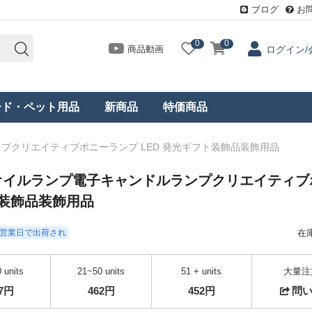
ブログ
お
0
0
商品動画
ログイン/
ード・ペット用品
新商品
特価商品
クリエイティブポニーランプ LED 発光ギフト装飾品装飾用品
オイルランプ電子キャンドルランプクリエイティブ
ト装飾品装飾用品
- 3営業日で出荷され
在
 units
21~50 units
51 + units
大量注
77円
462円
452円
問