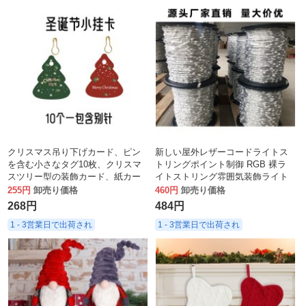
クリスマス吊り下げカード、ピン
新しい屋外レザーコードライトス
を含む小さなタグ10枚、クリスマ
トリングポイント制御 RGB 裸ラ
スツリー型の装飾カード、紙カー
イトストリング雰囲気装飾ライト
ド
ポイント制御ライトストリング屋
255円
卸売り価格
460円
卸売り価格
外防水ランタン
268円
484円
1 - 3営業日で出荷され
1 - 3営業日で出荷され