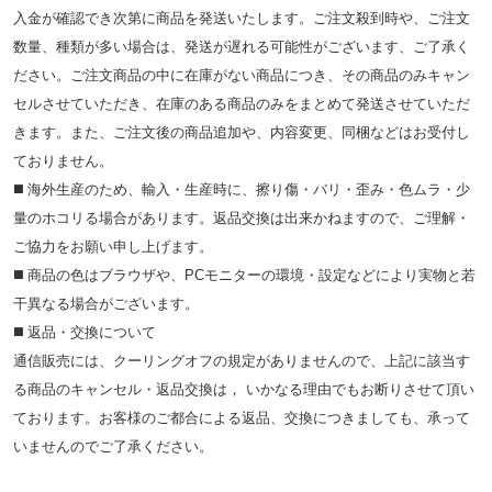
入金が確認でき次第に商品を発送いたします。ご注文殺到時や、ご注文
数量、種類が多い場合は、発送が遅れる可能性がございます、ご了承く
ださい。ご注文商品の中に在庫がない商品につき、その商品のみキャン
セルさせていただき、在庫のある商品のみをまとめて発送させていただ
きます。また、ご注文後の商品追加や、内容変更、同梱などはお受付し
ておりません。
◼️ 海外⽣産のため、輸⼊・⽣産時に、擦り傷・バリ・歪み・色ムラ・少
量のホコリる場合があります。返品交換は出来かねますので、ご理解・
ご協⼒をお願い申し上げます。
◼️ 商品の⾊はブラウザや、PCモニターの環境・設定などにより実物と若
⼲異なる場合がございます。
◼️ 返品・交換について
通信販売には、クーリングオフの規定がありませんので、上記に該当す
る商品のキャンセル・返品交換は， いかなる理由でもお断りさせて頂い
ております。お客様のご都合による返品、交換につきましても、承って
いませんのでご了承ください。