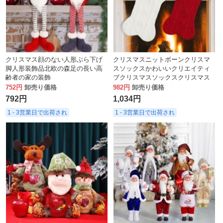
クリスマス顔のない人形ぶら下げ
クリスマスニットボーンクリスマ
脚人形装飾品北欧の森足の長い高
スソックスかわいいクリエイティ
齢者の家の装飾
ブクリスマスソックスクリスマス
ツリーオーナメントギフトバッグ
752円
卸売り価格
982円
卸売り価格
792円
1,034円
1 - 3営業日で出荷され
1 - 3営業日で出荷され