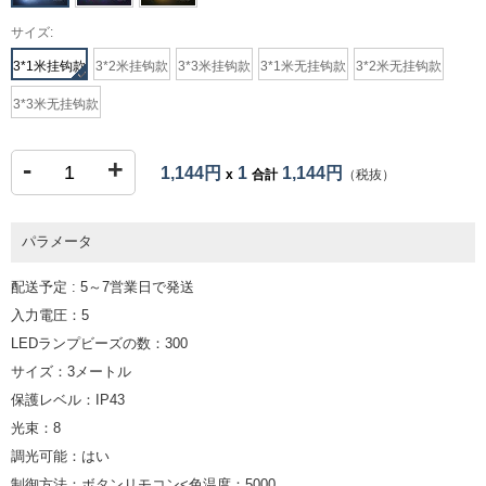
サイズ:
3*1米挂钩款
3*2米挂钩款
3*3米挂钩款
3*1米无挂钩款
3*2米无挂钩款
3*3米无挂钩款
-
+
1,144円
1
1,144円
x
合計
（税抜）
パラメータ
配送予定 : 5～7営業日で発送
入力電圧：5
LEDランプビーズの数：300
サイズ：3メートル
保護レベル：IP43
光束：8
調光可能：はい
制御方法：ボタンリモコン<色温度：5000