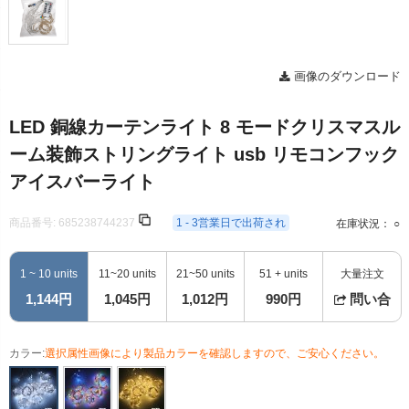
画像のダウンロード
LED 銅線カーテンライト 8 モードクリスマスル
ーム装飾ストリングライト usb リモコンフック
アイスバーライト
商品番号:
685238744237
1 - 3営業日で出荷され
在庫状況： ○
1 ~ 10 units
11~20 units
21~50 units
51 + units
大量注文
1,144円
1,045円
1,012円
990円
問い合
カラー:
選択属性画像により製品カラーを確認しますので、ご安心ください。