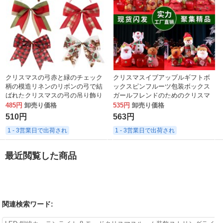
クリスマスの弓赤と緑のチェック
クリスマスイブアップルギフトボ
柄の模造リネンのリボンの弓で結
ックスピンフルーツ包装ボックス
ばれたクリスマスの弓の吊り飾り
ガールフレンドのためのクリスマ
スギフトギフトバッグクリエイテ
485円
卸売り価格
535円
卸売り価格
ィブキャンディバッグ
510円
563円
1 - 3営業日で出荷され
1 - 3営業日で出荷され
最近閲覧した商品
関連検索ワード: