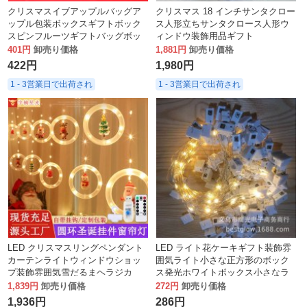
クリスマスイブアップルバッグア
クリスマス 18 インチサンタクロー
ップル包装ボックスギフトボック
ス人形立ちサンタクロース人形ウ
スピンフルーツギフトバッグボッ
ィンドウ装飾用品ギフト
クスガールフレンドへのクリスマ
401円
卸売り価格
1,881円
卸売り価格
スギフト
422円
1,980円
1 - 3営業日で出荷され
1 - 3営業日で出荷され
LED クリスマスリングペンダント
LED ライト花ケーキギフト装飾雰
カーテンライトウィンドウショッ
囲気ライト小さな正方形のボック
プ装飾雰囲気雪だるまヘラジカ
ス発光ホワイトボックス小さなラ
USB フラッシュバブルカーテンラ
ンタン 123
1,839円
卸売り価格
272円
卸売り価格
イトストリング
1,936円
286円