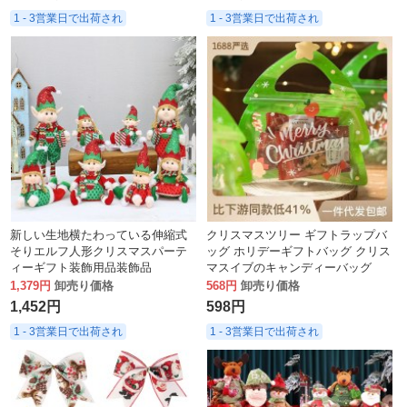
1 - 3営業日で出荷され
1 - 3営業日で出荷され
新しい生地横たわっている伸縮式
クリスマスツリー ギフトラップバ
そりエルフ人形クリスマスパーテ
ッグ ホリデーギフトバッグ クリス
ィーギフト装飾用品装飾品
マスイブのキャンディーバッグ
1,379円
卸売り価格
568円
卸売り価格
1,452円
598円
1 - 3営業日で出荷され
1 - 3営業日で出荷され