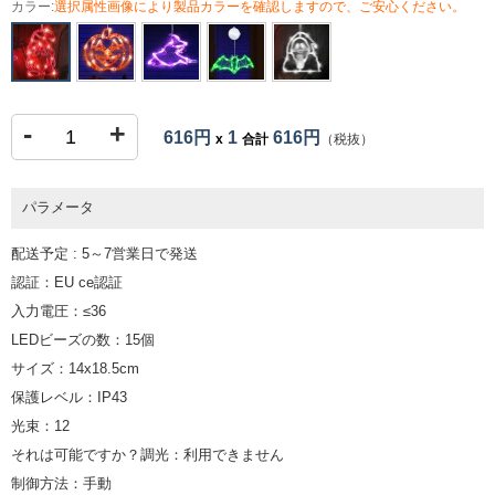
カラー:
選択属性画像により製品カラーを確認しますので、ご安心ください。
-
+
616円
1
616円
x
合計
（税抜）
パラメータ
配送予定 : 5～7営業日で発送
認証：EU ce認証
入力電圧：≤36
LEDビーズの数：15個
サイズ：14x18.5cm
保護レベル：IP43
光束：12
それは可能ですか？調光：利用できません
制御方法：手動