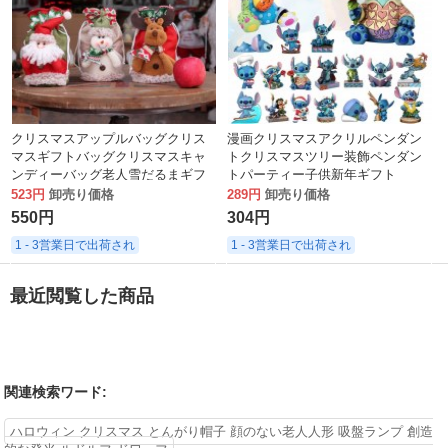
クリスマスアップルバッグクリス
漫画クリスマスアクリルペンダン
マスギフトバッグクリスマスキャ
トクリスマスツリー装飾ペンダン
ンディーバッグ老人雪だるまギフ
トパーティー子供新年ギフト
トバッグ模造リネンクリスマス用
523円
卸売り価格
289円
卸売り価格
品
550円
304円
1 - 3営業日で出荷され
1 - 3営業日で出荷され
最近閲覧した商品
関連検索ワード:
ハロウィン クリスマス とんがり帽子 顔のない老人人形 吸盤ランプ 創造