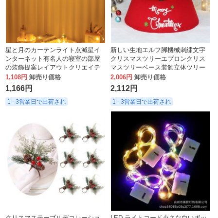
星と月のカーテンライト点滅星イ
新しい生地エルフ脚機械刺繍文字
ンターネット有名人の寝室の部屋
クリスマスツリーエプロンクリス
の装飾提案レイアウトクリエイテ
マスツリーベース装飾立体ツリー
ィブ用品装飾
スカート
1,108円
卸売り価格
2,006円
卸売り価格
1,166円
2,112円
1 - 3営業日で出荷され
1 - 3営業日で出荷され
クリスマステーブルデコレーショ
LED ライトコード小さな白いボッ