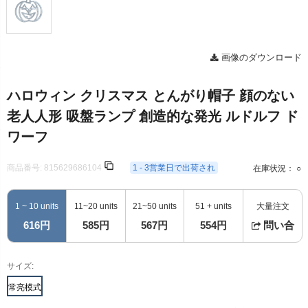
画像のダウンロード
ハロウィン クリスマス とんがり帽子 顔のない
老人人形 吸盤ランプ 創造的な発光 ルドルフ ド
ワーフ
商品番号:
815629686104
1 - 3営業日で出荷され
在庫状況： ○
1 ~ 10 units
11~20 units
21~50 units
51 + units
大量注文
616円
585円
567円
554円
問い合
サイズ:
常亮模式