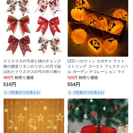
クリスマスの弓赤と緑のチェック
LED ハロウィン カボチャ ライト
柄の模造リネンのリボンの弓で結
ストリング ゴースト フェスティバ
ばれたクリスマスの弓の吊り飾り
ル ガーデン デコレーション ライ
ト ホリデー ランタン USB バッテ
485円
卸売り価格
526円
卸売り価格
リー ボックス
510円
554円
1 - 3営業日で出荷され
1 - 3営業日で出荷され