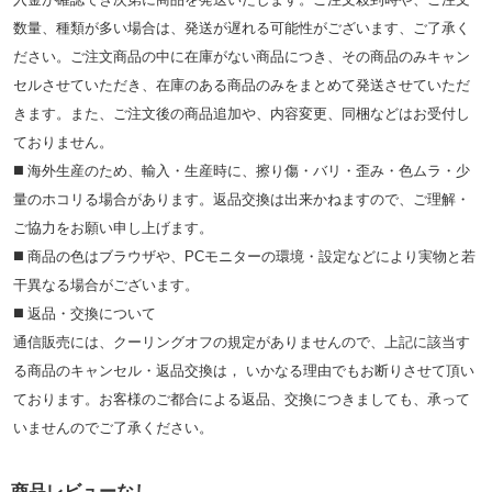
数量、種類が多い場合は、発送が遅れる可能性がございます、ご了承く
ださい。ご注文商品の中に在庫がない商品につき、その商品のみキャン
セルさせていただき、在庫のある商品のみをまとめて発送させていただ
きます。また、ご注文後の商品追加や、内容変更、同梱などはお受付し
ておりません。
◼️ 海外⽣産のため、輸⼊・⽣産時に、擦り傷・バリ・歪み・色ムラ・少
量のホコリる場合があります。返品交換は出来かねますので、ご理解・
ご協⼒をお願い申し上げます。
◼️ 商品の⾊はブラウザや、PCモニターの環境・設定などにより実物と若
⼲異なる場合がございます。
◼️ 返品・交換について
通信販売には、クーリングオフの規定がありませんので、上記に該当す
る商品のキャンセル・返品交換は， いかなる理由でもお断りさせて頂い
ております。お客様のご都合による返品、交換につきましても、承って
いませんのでご了承ください。
商品レビューなし.