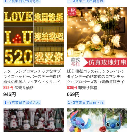
1 - 3営業日で出荷され
1 - 3営業日で出荷され
レターランプロマンチックなサプ
LED 模擬バラの花ランタンバレン
ライズハッピーバースデー告白結
タインデーの結婚式のロマンチッ
婚式の部屋のレイアウトクリエイ
クなプロポーズ告白装飾点滅ライ
ティブセットシーン小道具トラン
ト電池ボックスライトストリング
899円
卸売り価格
636円
卸売り価格
ク装飾
946円
669円
1 - 3営業日で出荷され
1 - 3営業日で出荷され