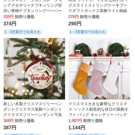
ンアクセサリーナプキンリング杉
クスライトストリングケーキブー
赤い果物ナプキンリングペーパー
ケギフトボックス装飾ライト銅線
タオルバックル準備ができている
ストリングライトホリデーアレン
355円
卸売り価格
276円
卸売り価格
在庫卸売
ジメントランタン
374円
290円
1 - 3営業日で出荷され
1 - 3営業日で出荷され
新しい木製クリスマスツリーペン
クリスマス大きな豪華なクリスマ
ダントクリスマス装飾ペンダント
ス ソックス創造的な休日の装飾ギ
クリスマスツリーペンダント弓装
フト バッグ キャンディー バッグ
飾中空吊り下げ
クリスマス ツリー ペンダント
368円
卸売り価格
1,087円
卸売り価格
387円
1,144円